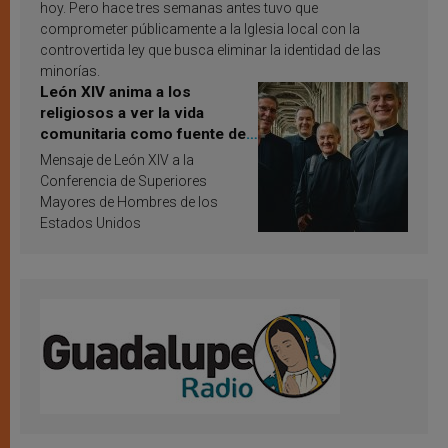
hoy. Pero hace tres semanas antes tuvo que
comprometer públicamente a la Iglesia local con la
controvertida ley que busca eliminar la identidad de las
minorías.
León XIV anima a los
religiosos a ver la vida
comunitaria como fuente de
inspiración y santificación
Mensaje de León XIV a la
Conferencia de Superiores
Mayores de Hombres de los
Estados Unidos