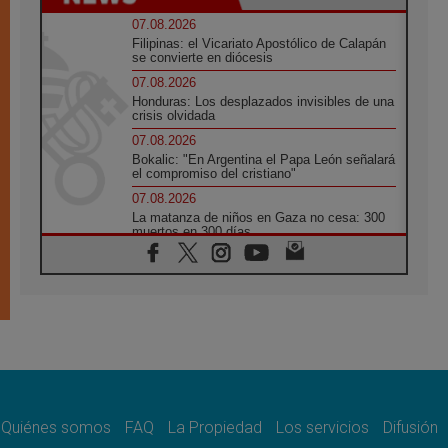
07.08.2026
Filipinas: el Vicariato Apostólico de Calapán
se convierte en diócesis
07.08.2026
Honduras: Los desplazados invisibles de una
crisis olvidada
07.08.2026
Bokalic: "En Argentina el Papa León señalará
el compromiso del cristiano"
07.08.2026
La matanza de niños en Gaza no cesa: 300
muertos en 300 días
07.08.2026
Tagle: La guerra desfigura el mundo, solo la
revelación de Dios lo transfigura
07.08.2026
Presentada la Trienal de Arte de las
Universidades Católicas: «Exercises in
Empathy»
07.08.2026
Fortunatus Nwachukwu: la comunicación
como misión al servicio del Evangelio
Quiénes somos
FAQ
La Propiedad
Los servicios
Difusión
07.08.2026