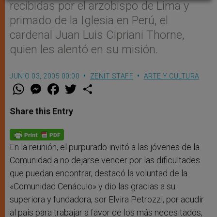
recibidas por el arzobispo de Lima y
primado de la Iglesia en Perú, el
cardenal Juan Luis Cipriani Thorne,
quien les alentó en su misión.
JUNIO 03, 2005 00:00
ZENIT STAFF
ARTE Y CULTURA
W
M
F
T
S
h
e
a
w
h
a
s
c
i
a
t
s
e
t
r
Share this Entry
s
e
b
t
e
A
n
o
e
p
g
o
r
p
e
k
r
En la reunión, el purpurado invitó a las jóvenes de la
Comunidad a no dejarse vencer por las dificultades
que puedan encontrar, destacó la voluntad de la
«Comunidad Cenáculo» y dio las gracias a su
superiora y fundadora, sor Elvira Petrozzi, por acudir
al país para trabajar a favor de los más necesitados,