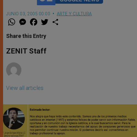
JUNIO 03, 2005 00:00
ARTE Y CULTURA
W
M
F
T
S
h
e
a
w
h
a
s
c
i
a
t
s
e
t
r
Share this Entry
s
e
b
t
e
A
n
o
e
p
g
o
r
ZENIT Staff
p
e
k
r
View all articles