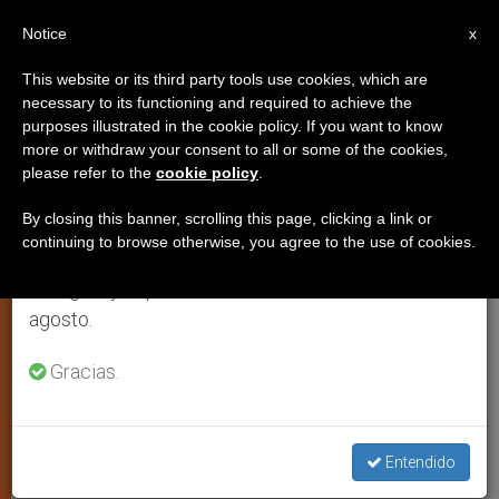
ES
Notice
×
x
Aviso importante
This website or its third party tools use cookies, which are
necessary to its functioning and required to achieve the
Del 27 de julio al 7 de agosto haremos la pausa
purposes illustrated in the cookie policy. If you want to know
Perú: El cardenal primado alienta
anual, aprovechando que en el periodo de verano
more or withdraw your consent to all or some of the cookies,
please refer to the
cookie policy
.
se generan menos informaciones y también el
los comienzos de la «Comunidad
consumo de las mismas disminuye.
Cenáculo» en Lima
By closing this banner, scrolling this page, clicking a link or
continuing to browse otherwise, you agree to the use of cookies.
Retomamos el trabajo ordinario de las ediciones
en inglés y español de ZENIT el lunes 10 de
LIMA, viernes, 3 junio 2005
agosto.
(
ZENIT.org
).- Con ocasión del inicio de
Gracias.
su labor en la capital peruana (en Villa
El Salvador y en Santa Eulalia), jóvenes
consagradas y laicas de la
Entendido
«Comunidad Cenáculo» fueron