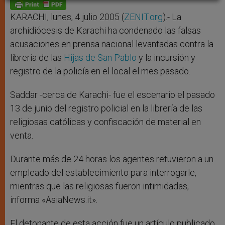
p
g
o
r
p
e
k
r
KARACHI, lunes, 4 julio 2005 (
ZENIT.org
).- La
archidiócesis de Karachi ha condenado las falsas
acusaciones en prensa nacional levantadas contra la
librería de las
Hijas de San Pablo
y la incursión y
registro de la policía en el local el mes pasado.
Saddar -cerca de Karachi- fue el escenario el pasado
13 de junio del registro policial en la librería de las
religiosas católicas y confiscación de material en
venta.
Durante más de 24 horas los agentes retuvieron a un
empleado del establecimiento para interrogarle,
mientras que las religiosas fueron intimidadas,
informa «AsiaNews.it».
El detonante de esta acción fue un artículo publicado