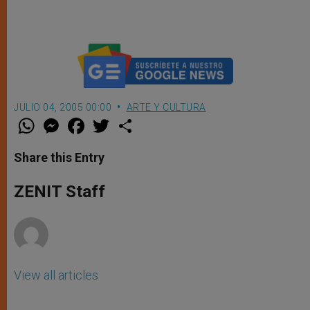
JULIO 04, 2005 00:00
ARTE Y CULTURA
W
M
F
T
S
h
e
a
w
h
a
s
c
i
a
t
s
e
t
r
Share this Entry
s
e
b
t
e
A
n
o
e
p
g
o
r
ZENIT Staff
p
e
k
r
View all articles