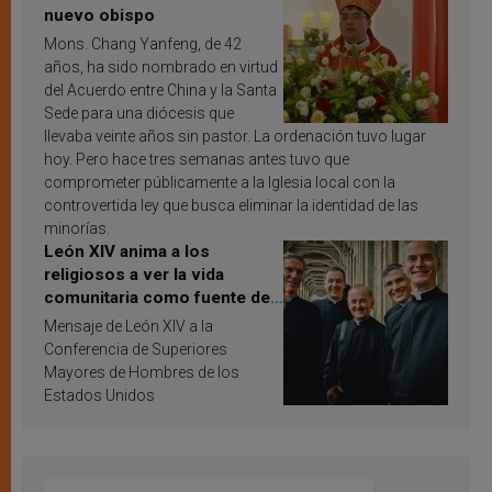
nuevo obispo
Mons. Chang Yanfeng, de 42
años, ha sido nombrado en virtud
del Acuerdo entre China y la Santa
Sede para una diócesis que
llevaba veinte años sin pastor. La ordenación tuvo lugar
hoy. Pero hace tres semanas antes tuvo que
comprometer públicamente a la Iglesia local con la
controvertida ley que busca eliminar la identidad de las
minorías.
León XIV anima a los
religiosos a ver la vida
comunitaria como fuente de
inspiración y santificación
Mensaje de León XIV a la
Conferencia de Superiores
Mayores de Hombres de los
Estados Unidos