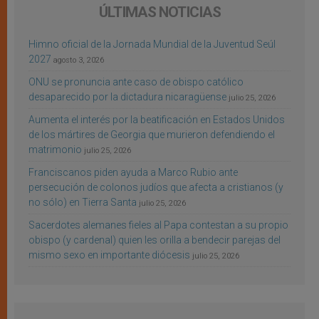
ÚLTIMAS NOTICIAS
Himno oficial de la Jornada Mundial de la Juventud Seúl
2027
agosto 3, 2026
ONU se pronuncia ante caso de obispo católico
desaparecido por la dictadura nicaragüense
julio 25, 2026
Aumenta el interés por la beatificación en Estados Unidos
de los mártires de Georgia que murieron defendiendo el
matrimonio
julio 25, 2026
Franciscanos piden ayuda a Marco Rubio ante
persecución de colonos judíos que afecta a cristianos (y
no sólo) en Tierra Santa
julio 25, 2026
Sacerdotes alemanes fieles al Papa contestan a su propio
obispo (y cardenal) quien les orilla a bendecir parejas del
mismo sexo en importante diócesis
julio 25, 2026