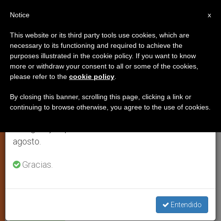
ES
Notice
×
x
Aviso importante
This website or its third party tools use cookies, which are
necessary to its functioning and required to achieve the
Del 27 de julio al 7 de agosto haremos la pausa
purposes illustrated in the cookie policy. If you want to know
Pakistán: Incursión policial en
anual, aprovechando que en el periodo de verano
more or withdraw your consent to all or some of the cookies,
please refer to the
cookie policy
.
se generan menos informaciones y también el
una de las Librerías Paulinas por
consumo de las mismas disminuye.
denuncias falsas
By closing this banner, scrolling this page, clicking a link or
continuing to browse otherwise, you agree to the use of cookies.
Retomamos el trabajo ordinario de las ediciones
en inglés y español de ZENIT el lunes 10 de
Protesta de la archidiócesis de Karachi
agosto.
Gracias.
JULIO 04, 2005 00:00
ZENIT STAFF
ARTE Y CULTURA
W
M
F
T
S
h
e
a
w
h
a
s
c
i
a
t
s
e
t
r
Share this Entry
s
e
b
t
e
Entendido
A
n
o
e