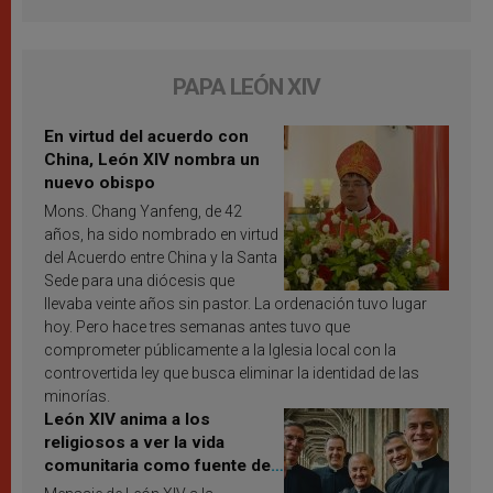
PAPA LEÓN XIV
En virtud del acuerdo con
China, León XIV nombra un
nuevo obispo
Mons. Chang Yanfeng, de 42
años, ha sido nombrado en virtud
del Acuerdo entre China y la Santa
Sede para una diócesis que
llevaba veinte años sin pastor. La ordenación tuvo lugar
hoy. Pero hace tres semanas antes tuvo que
comprometer públicamente a la Iglesia local con la
controvertida ley que busca eliminar la identidad de las
minorías.
León XIV anima a los
religiosos a ver la vida
comunitaria como fuente de
inspiración y santificación