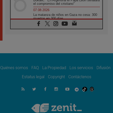
Bokalic: "En Argentina el Papa León señalará
el compromiso del cristiano"
07.08.2026
La matanza de niños en Gaza no cesa: 300
muertos en 300 días
07.08.2026
Tagle: La guerra desfigura el mundo, solo la
revelación de Dios lo transfigura
07.08.2026
Presentada la Trienal de Arte de las
Universidades Católicas: «Exercises in
Empathy»
07.08.2026
Fortunatus Nwachukwu: la comunicación
como misión al servicio del Evangelio
Quiénes somos
FAQ
La Propiedad
Los servicios
Difusión
07.08.2026
Estatus legal
Copyright
Contáctenos
SIGNIS 2026, dar voz a las religiosas en el
espacio público
07.08.2026
Lanzan un proyecto de empoderamiento
digital para mujeres líderes en África
07.08.2026
Programa oficial del Viaje Apostólico del
Papa León XIV a Francia