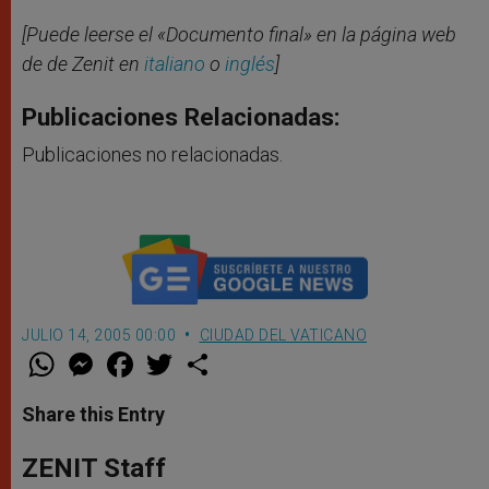
[Puede leerse el «Documento final» en la página web
de de Zenit en
italiano
o
inglés
]
Publicaciones Relacionadas:
Publicaciones no relacionadas.
JULIO 14, 2005 00:00
CIUDAD DEL VATICANO
W
M
F
T
S
h
e
a
w
h
a
s
c
i
a
t
s
e
t
r
Share this Entry
s
e
b
t
e
A
n
o
e
p
g
o
r
ZENIT Staff
p
e
k