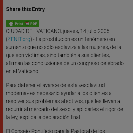
a
s
c
i
a
t
s
e
t
r
Share this Entry
s
e
b
t
e
A
n
o
e
p
g
o
r
p
e
k
r
CIUDAD DEL VATICANO, jueves, 14 julio 2005
(
ZENIT.org
).- La prostitución es un fenómeno en
aumento que no sólo esclaviza a las mujeres, de la
que son víctimas, sino también a sus clientes,
afirman las conclusiones de un congreso celebrado
en el Vaticano.
Para detener el avance de esta «esclavitud
moderna» es necesario ayudar a los clientes a
resolver sus problemas afectivos, que les llevan a
recurrir al mercado del sexo, y aplicarles el rigor de
la ley, explica la declaración final.
El Consejo Pontificio para la Pastoral de los