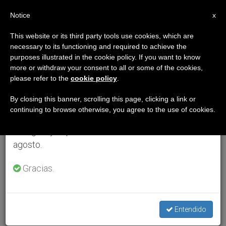
ES
Notice
×
x
Aviso importante
This website or its third party tools use cookies, which are
necessary to its functioning and required to achieve the
Del 27 de julio al 7 de agosto haremos la pausa
purposes illustrated in the cookie policy. If you want to know
anual, aprovechando que en el periodo de verano
more or withdraw your consent to all or some of the cookies,
please refer to the
cookie policy
.
se generan menos informaciones y también el
consumo de las mismas disminuye.
By closing this banner, scrolling this page, clicking a link or
continuing to browse otherwise, you agree to the use of cookies.
Retomamos el trabajo ordinario de las ediciones
en inglés y español de ZENIT el lunes 10 de
agosto.
Gracias.
Entendido