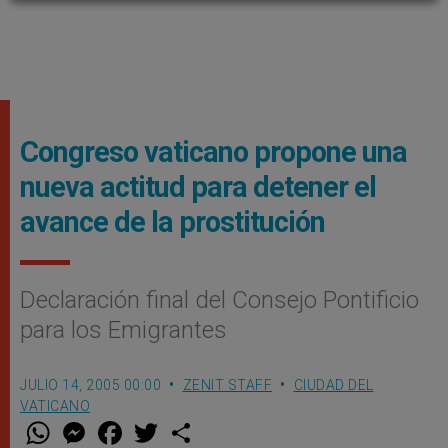
Congreso vaticano propone una
nueva actitud para detener el
avance de la prostitución
Declaración final del Consejo Pontificio
para los Emigrantes
JULIO 14, 2005 00:00
ZENIT STAFF
CIUDAD DEL
VATICANO
W
M
F
T
S
h
e
a
w
h