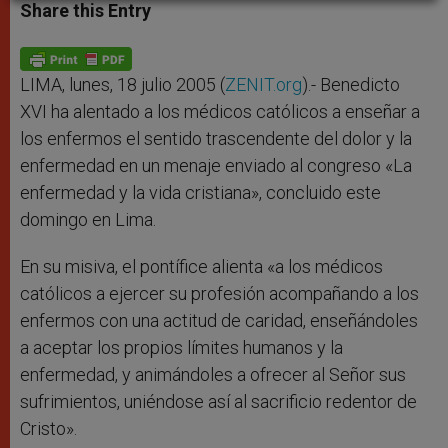
t
s
e
t
r
Share this Entry
s
e
b
t
e
A
n
o
e
p
g
o
r
p
e
k
r
LIMA, lunes, 18 julio 2005 (
ZENIT.org
).- Benedicto
XVI ha alentado a los médicos católicos a enseñar a
los enfermos el sentido trascendente del dolor y la
enfermedad en un menaje enviado al congreso «La
enfermedad y la vida cristiana», concluido este
domingo en Lima.
En su misiva, el pontífice alienta «a los médicos
católicos a ejercer su profesión acompañando a los
enfermos con una actitud de caridad, enseñándoles
a aceptar los propios límites humanos y la
enfermedad, y animándoles a ofrecer al Señor sus
sufrimientos, uniéndose así al sacrificio redentor de
Cristo».