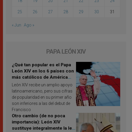
18
19
20
21
22
23
24
25
26
27
28
29
30
31
« Jun
Ago »
PAPA LEÓN XIV
¿Qué tan popular es el Papa
León XIV en los 6 países con
más católicos de América
Latina en 2026? Publican
León XIV recibe un amplio apoyo
resultados de investigación
latinoamericano, pero sus cifras
de popularidad en su primer año
son inferiores a las del debut de
Francisco
Otro cambio (de no poca
importancia): León XIV
sustituye integralmente la ley