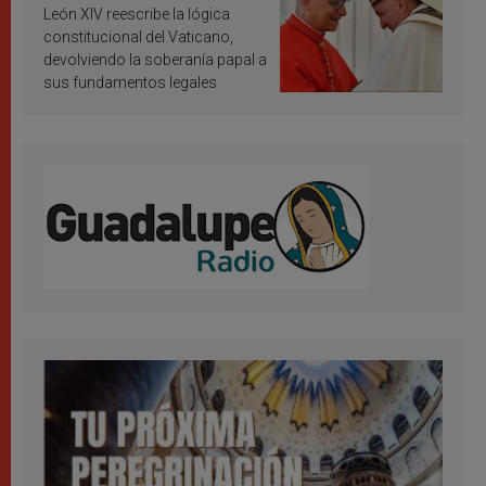
vaticana de Papa Francisco
León XIV reescribe la lógica
constitucional del Vaticano,
devolviendo la soberanía papal a
sus fundamentos legales