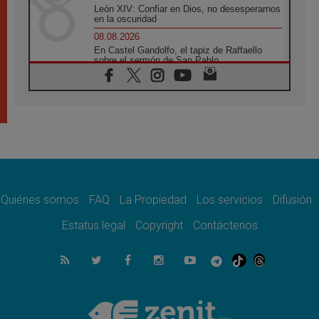
León XIV: Confiar en Dios, no desesperarnos
en la oscuridad
08.08.2026
En Castel Gandolfo, el tapiz de Raffaello
sobre el sermón de San Pablo
08.08.2026
En Colombia, «la paz no se compra con una
firma»
08.08.2026
En Venezuela celebraron los 416 años del
Santo Cristo de La Grita
08.08.2026
El Papa: en Santa Ágata contemplamos la
victoria del amor sobre la muerte
Quiénes somos
FAQ
La Propiedad
Los servicios
Difusión
08.08.2026
León XIV visitará el Santuario de la Madre
Estatus legal
Copyright
Contáctenos
del Buen Consejo de Genazzano
07.08.2026
Filipinas: el Vicariato Apostólico de Calapán
se convierte en diócesis
07.08.2026
Honduras: Los desplazados invisibles de una
crisis olvidada