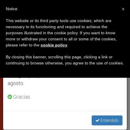
ES
Notice
×
x
Aviso importante
This website or its third party tools use cookies, which are
necessary to its functioning and required to achieve the
Del 27 de julio al 7 de agosto haremos la pausa
purposes illustrated in the cookie policy. If you want to know
El Papa pide a los médicos
anual, aprovechando que en el periodo de verano
more or withdraw your consent to all or some of the cookies,
please refer to the
cookie policy
.
se generan menos informaciones y también el
católicos enseñar el sentido
consumo de las mismas disminuye.
cristiano de la enfermedad
By closing this banner, scrolling this page, clicking a link or
continuing to browse otherwise, you agree to the use of cookies.
Retomamos el trabajo ordinario de las ediciones
en inglés y español de ZENIT el lunes 10 de
Mensaje a un congreso celebrado en
agosto.
Lima
Gracias.
JULIO 18, 2005 00:00
ZENIT STAFF
CIUDAD DEL
VATICANO
W
M
F
T
S
Entendido
h
e
a
w
h
a
s
c
i
a