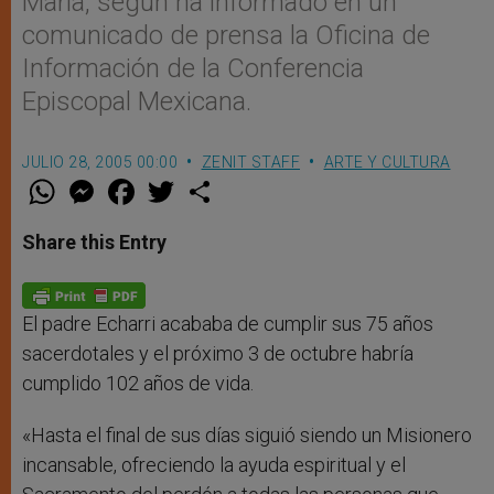
María, según ha informado en un
comunicado de prensa la Oficina de
Información de la Conferencia
Episcopal Mexicana.
JULIO 28, 2005 00:00
ZENIT STAFF
ARTE Y CULTURA
W
M
F
T
S
h
e
a
w
h
a
s
c
i
a
t
s
e
t
r
Share this Entry
s
e
b
t
e
A
n
o
e
p
g
o
r
p
e
k
r
El padre Echarri acababa de cumplir sus 75 años
sacerdotales y el próximo 3 de octubre habría
cumplido 102 años de vida.
«Hasta el final de sus días siguió siendo un Misionero
incansable, ofreciendo la ayuda espiritual y el