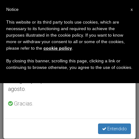
ES
Notice
×
x
Aviso importante
This website or its third party tools use cookies, which are
necessary to its functioning and required to achieve the
Del 27 de julio al 7 de agosto haremos la pausa
purposes illustrated in the cookie policy. If you want to know
anual, aprovechando que en el periodo de verano
more or withdraw your consent to all or some of the cookies,
please refer to the
cookie policy
.
se generan menos informaciones y también el
consumo de las mismas disminuye.
By closing this banner, scrolling this page, clicking a link or
continuing to browse otherwise, you agree to the use of cookies.
Retomamos el trabajo ordinario de las ediciones
en inglés y español de ZENIT el lunes 10 de
agosto.
Gracias.
Entendido