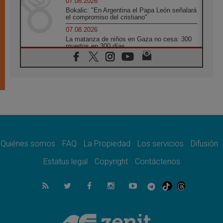
07.08.2026
Bokalic: "En Argentina el Papa León señalará
el compromiso del cristiano"
07.08.2026
La matanza de niños en Gaza no cesa: 300
muertos en 300 días
07.08.2026
Tagle: La guerra desfigura el mundo, solo la
revelación de Dios lo transfigura
07.08.2026
Presentada la Trienal de Arte de las
Universidades Católicas: «Exercises in
Empathy»
07.08.2026
Fortunatus Nwachukwu: la comunicación
como misión al servicio del Evangelio
Quiénes somos
FAQ
La Propiedad
Los servicios
Difusión
07.08.2026
Estatus legal
Copyright
Contáctenos
SIGNIS 2026, dar voz a las religiosas en el
espacio público
07.08.2026
Lanzan un proyecto de empoderamiento
digital para mujeres líderes en África
07.08.2026
Programa oficial del Viaje Apostólico del