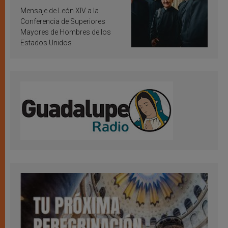
inspiración y santificación
Mensaje de León XIV a la
Conferencia de Superiores
Mayores de Hombres de los
Estados Unidos