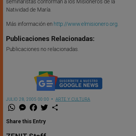
seminaristas conforman a los Misioneros de la
Natividad de María.
Más información en
http://www.elmisionero.org
.
Publicaciones Relacionadas:
Publicaciones no relacionadas.
JULIO 28, 2005 00:00
ARTE Y CULTURA
W
M
F
T
S
h
e
a
w
h
a
s
c
i
a
t
s
e
t
r
Share this Entry
s
e
b
t
e
A
n
o
e
p
g
o
r