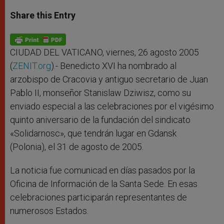
a
s
c
i
a
t
s
e
t
r
Share this Entry
s
e
b
t
e
A
n
o
e
p
g
o
r
p
e
k
r
CIUDAD DEL VATICANO, viernes, 26 agosto 2005
(
ZENIT.org
).- Benedicto XVI ha nombrado al
arzobispo de Cracovia y antiguo secretario de Juan
Pablo II, monseñor Stanislaw Dziwisz, como su
enviado especial a las celebraciones por el vigésimo
quinto aniversario de la fundación del sindicato
«Solidarnosc», que tendrán lugar en Gdansk
(Polonia), el 31 de agosto de 2005.
La noticia fue comunicad en días pasados por la
Oficina de Información de la Santa Sede. En esas
celebraciones participarán representantes de
numerosos Estados.