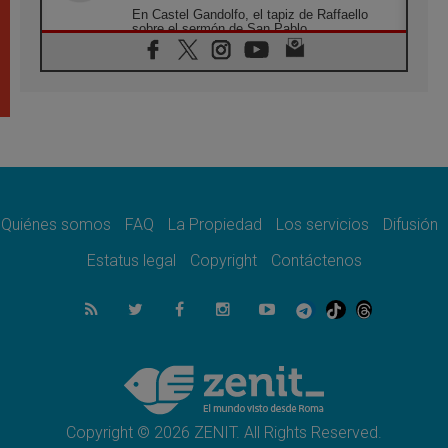
En Castel Gandolfo, el tapiz de Raffaello
sobre el sermón de San Pablo
08.08.2026
En Colombia, «la paz no se compra con una
firma»
08.08.2026
En Venezuela celebraron los 416 años del
Santo Cristo de La Grita
08.08.2026
El Papa: en Santa Ágata contemplamos la
victoria del amor sobre la muerte
Quiénes somos
FAQ
La Propiedad
Los servicios
Difusión
08.08.2026
León XIV visitará el Santuario de la Madre
Estatus legal
Copyright
Contáctenos
del Buen Consejo de Genazzano
07.08.2026
Filipinas: el Vicariato Apostólico de Calapán
se convierte en diócesis
07.08.2026
Honduras: Los desplazados invisibles de una
crisis olvidada
Copyright © 2026 ZENIT. All Rights Reserved.