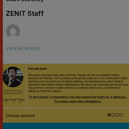
s
e
b
t
e
A
n
o
e
p
g
o
r
ZENIT Staff
p
e
k
r
View all articles