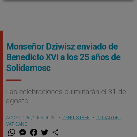
Monseñor Dziwisz enviado de
Benedicto XVI a los 25 años de
Solidarnosc
Las celebraciones culminarán el 31 de
agosto
AGOSTO 26, 2005 00:00
ZENIT STAFF
CIUDAD DEL
VATICANO
W
M
F
T
S
h
e
a
w
h