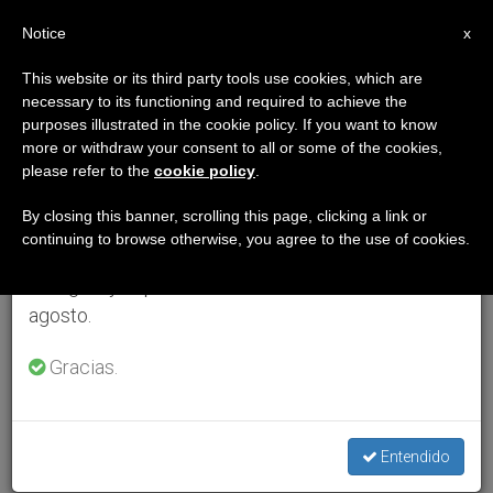
ES
Notice
×
x
Aviso importante
This website or its third party tools use cookies, which are
necessary to its functioning and required to achieve the
Del 27 de julio al 7 de agosto haremos la pausa
purposes illustrated in the cookie policy. If you want to know
anual, aprovechando que en el periodo de verano
more or withdraw your consent to all or some of the cookies,
please refer to the
cookie policy
.
se generan menos informaciones y también el
consumo de las mismas disminuye.
By closing this banner, scrolling this page, clicking a link or
continuing to browse otherwise, you agree to the use of cookies.
Retomamos el trabajo ordinario de las ediciones
en inglés y español de ZENIT el lunes 10 de
agosto.
Gracias.
Entendido