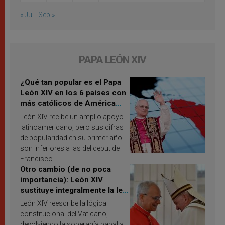
« Jul
Sep »
PAPA LEÓN XIV
¿Qué tan popular es el Papa
León XIV en los 6 países con
más católicos de América
Latina en 2026? Publican
León XIV recibe un amplio apoyo
resultados de investigación
latinoamericano, pero sus cifras
de popularidad en su primer año
son inferiores a las del debut de
Francisco
Otro cambio (de no poca
importancia): León XIV
sustituye integralmente la ley
vaticana de Papa Francisco
León XIV reescribe la lógica
constitucional del Vaticano,
devolviendo la soberanía papal a