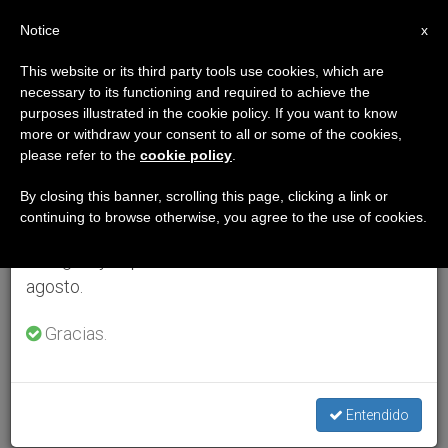
ES
Notice
×
x
Aviso importante
This website or its third party tools use cookies, which are
necessary to its functioning and required to achieve the
Del 27 de julio al 7 de agosto haremos la pausa
purposes illustrated in the cookie policy. If you want to know
anual, aprovechando que en el periodo de verano
more or withdraw your consent to all or some of the cookies,
please refer to the
cookie policy
.
se generan menos informaciones y también el
consumo de las mismas disminuye.
By closing this banner, scrolling this page, clicking a link or
continuing to browse otherwise, you agree to the use of cookies.
Retomamos el trabajo ordinario de las ediciones
en inglés y español de ZENIT el lunes 10 de
agosto.
Gracias.
Entendido