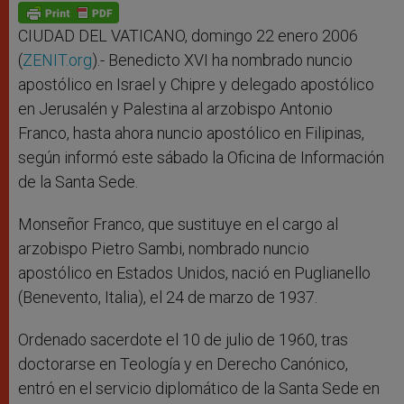
p
g
o
r
p
e
k
r
CIUDAD DEL VATICANO, domingo 22 enero 2006
(
ZENIT.org
).- Benedicto XVI ha nombrado nuncio
apostólico en Israel y Chipre y delegado apostólico
en Jerusalén y Palestina al arzobispo Antonio
Franco, hasta ahora nuncio apostólico en Filipinas,
según informó este sábado la Oficina de Información
de la Santa Sede.
Monseñor Franco, que sustituye en el cargo al
arzobispo Pietro Sambi, nombrado nuncio
apostólico en Estados Unidos, nació en Puglianello
(Benevento, Italia), el 24 de marzo de 1937.
Ordenado sacerdote el 10 de julio de 1960, tras
doctorarse en Teología y en Derecho Canónico,
entró en el servicio diplomático de la Santa Sede en