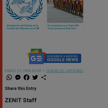
Delegación del Estado de la
Un Cuartel para el Siglo XXI:
Ciudad del Vaticano en el 28º
Cómo planea el Vaticano
Congreso Postal Universal
reconstruir la sede de la
Guardia Suiza
ENERO 22, 2006 00:00
CIUDAD DEL VATICANO
W
M
F
T
S
h
e
a
w
h
a
s
c
i
a
t
s
e
t
r
Share this Entry
s
e
b
t
e
A
n
o
e
p
g
o
r
ZENIT Staff
p
e
k
r