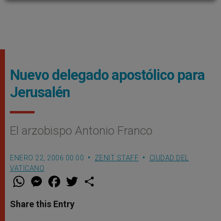
Nuevo delegado apostólico para
Jerusalén
El arzobispo Antonio Franco
ENERO 22, 2006 00:00
ZENIT STAFF
CIUDAD DEL
VATICANO
W
M
F
T
S
h
e
a
w
h
a
s
c
i
a
t
s
e
t
r
Share this Entry
s
e
b
t
e
A
n
o
e