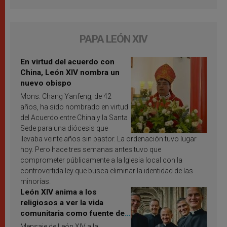
PAPA LEÓN XIV
En virtud del acuerdo con
China, León XIV nombra un
nuevo obispo
Mons. Chang Yanfeng, de 42
años, ha sido nombrado en virtud
del Acuerdo entre China y la Santa
Sede para una diócesis que
llevaba veinte años sin pastor. La ordenación tuvo lugar
hoy. Pero hace tres semanas antes tuvo que
comprometer públicamente a la Iglesia local con la
controvertida ley que busca eliminar la identidad de las
minorías.
León XIV anima a los
religiosos a ver la vida
comunitaria como fuente de
inspiración y santificación
Mensaje de León XIV a la