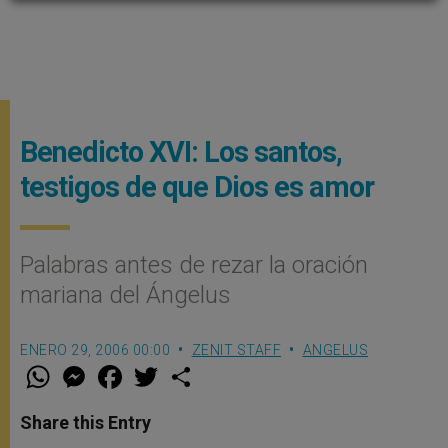
Benedicto XVI: Los santos,
testigos de que Dios es amor
Palabras antes de rezar la oración
mariana del Ángelus
ENERO 29, 2006 00:00
ZENIT STAFF
ANGELUS
W
M
F
T
S
h
e
a
w
h
a
s
c
i
a
t
s
e
t
r
Share this Entry
s
e
b
t
e