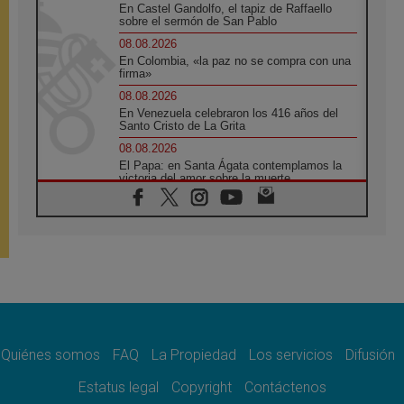
En Castel Gandolfo, el tapiz de Raffaello
sobre el sermón de San Pablo
08.08.2026
En Colombia, «la paz no se compra con una
firma»
08.08.2026
En Venezuela celebraron los 416 años del
Santo Cristo de La Grita
08.08.2026
El Papa: en Santa Ágata contemplamos la
victoria del amor sobre la muerte
08.08.2026
León XIV visitará el Santuario de la Madre
del Buen Consejo de Genazzano
07.08.2026
Filipinas: el Vicariato Apostólico de Calapán
se convierte en diócesis
07.08.2026
Honduras: Los desplazados invisibles de una
crisis olvidada
Quiénes somos
FAQ
La Propiedad
Los servicios
Difusión
07.08.2026
Bokalic: "En Argentina el Papa León señalará
Estatus legal
Copyright
Contáctenos
el compromiso del cristiano"