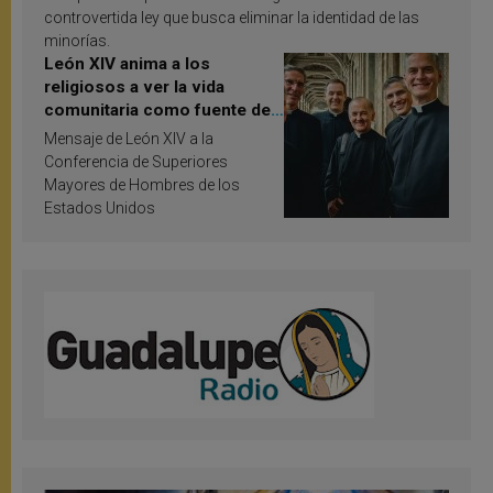
controvertida ley que busca eliminar la identidad de las
minorías.
León XIV anima a los
religiosos a ver la vida
comunitaria como fuente de
inspiración y santificación
Mensaje de León XIV a la
Conferencia de Superiores
Mayores de Hombres de los
Estados Unidos