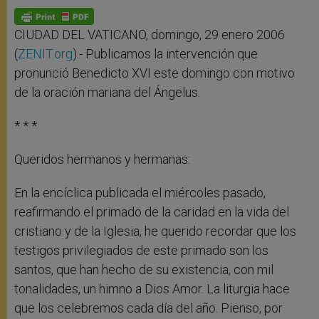
A
n
o
e
p
g
o
r
p
e
k
r
CIUDAD DEL VATICANO, domingo, 29 enero 2006
(
ZENIT.org
).- Publicamos la intervención que
pronunció Benedicto XVI este domingo con motivo
de la oración mariana del Ángelus.
* * *
Queridos hermanos y hermanas:
En la encíclica publicada el miércoles pasado,
reafirmando el primado de la caridad en la vida del
cristiano y de la Iglesia, he querido recordar que los
testigos privilegiados de este primado son los
santos, que han hecho de su existencia, con mil
tonalidades, un himno a Dios Amor. La liturgia hace
que los celebremos cada día del año. Pienso, por