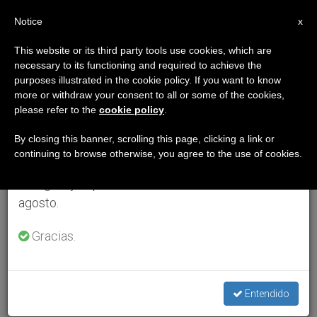
ES
Notice
×
x
Aviso importante
This website or its third party tools use cookies, which are
necessary to its functioning and required to achieve the
Del 27 de julio al 7 de agosto haremos la pausa
purposes illustrated in the cookie policy. If you want to know
anual, aprovechando que en el periodo de verano
more or withdraw your consent to all or some of the cookies,
please refer to the
cookie policy
.
se generan menos informaciones y también el
consumo de las mismas disminuye.
By closing this banner, scrolling this page, clicking a link or
continuing to browse otherwise, you agree to the use of cookies.
Retomamos el trabajo ordinario de las ediciones
en inglés y español de ZENIT el lunes 10 de
agosto.
Gracias.
Entendido