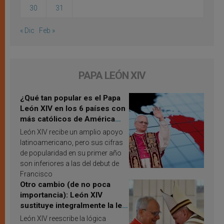
30
31
« Dic
Feb »
PAPA LEÓN XIV
¿Qué tan popular es el Papa
León XIV en los 6 países con
más católicos de América
Latina en 2026? Publican
León XIV recibe un amplio apoyo
resultados de investigación
latinoamericano, pero sus cifras
de popularidad en su primer año
son inferiores a las del debut de
Francisco
Otro cambio (de no poca
importancia): León XIV
sustituye integralmente la ley
vaticana de Papa Francisco
León XIV reescribe la lógica