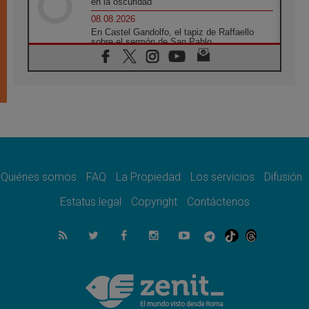
en la oscuridad
08.08.2026
En Castel Gandolfo, el tapiz de Raffaello
sobre el sermón de San Pablo
08.08.2026
En Colombia, «la paz no se compra con una
firma»
08.08.2026
En Venezuela celebraron los 416 años del
Santo Cristo de La Grita
08.08.2026
El Papa: en Santa Ágata contemplamos la
victoria del amor sobre la muerte
Quiénes somos
FAQ
La Propiedad
Los servicios
Difusión
08.08.2026
León XIV visitará el Santuario de la Madre
Estatus legal
Copyright
Contáctenos
del Buen Consejo de Genazzano
07.08.2026
Filipinas: el Vicariato Apostólico de Calapán
se convierte en diócesis
07.08.2026
Honduras: Los desplazados invisibles de una
crisis olvidada