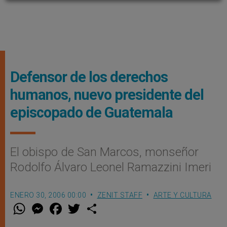
Defensor de los derechos
humanos, nuevo presidente del
episcopado de Guatemala
El obispo de San Marcos, monseñor
Rodolfo Álvaro Leonel Ramazzini Imeri
ENERO 30, 2006 00:00
ZENIT STAFF
ARTE Y CULTURA
W
M
F
T
S
h
e
a
w
h
a
s
c
i
a