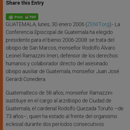
t
s
e
t
r
Share this Entry
s
e
b
t
e
A
n
o
e
p
g
o
r
p
e
k
r
GUATEMALA, lunes, 30 enero 2006 (
ZENIT.org
).- La
Conferencia Episcopal de Guatemala ha elegido
presidente para el bienio 2006-2008: se trata del
obispo de San Marcos, monseñor Rodolfo Álvaro
Leonel Ramazzini Imeri, defensor de los derechos
humanos y colaborador directo del asesinado
obispo auxiliar de Guatemala, monseñor Juan José
Gerardi Conedera.
Guatemalteco de 58 años, monseñor Ramazzini
sustituye en el cargo al arzobispo de Ciudad de
Guatemala, el cardenal Rodolfo Quezada Toruño –de
73 años–, quien ha estado al frente del organismo
eclesial durante dos períodos consecutivos.