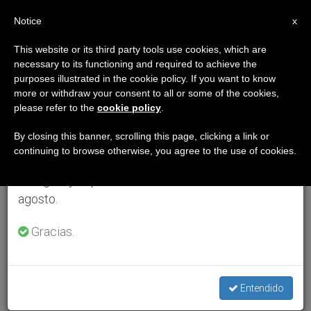
ES
Notice
×
x
Aviso importante
This website or its third party tools use cookies, which are
necessary to its functioning and required to achieve the
Del 27 de julio al 7 de agosto haremos la pausa
purposes illustrated in the cookie policy. If you want to know
anual, aprovechando que en el periodo de verano
more or withdraw your consent to all or some of the cookies,
please refer to the
cookie policy
.
se generan menos informaciones y también el
consumo de las mismas disminuye.
By closing this banner, scrolling this page, clicking a link or
continuing to browse otherwise, you agree to the use of cookies.
Retomamos el trabajo ordinario de las ediciones
en inglés y español de ZENIT el lunes 10 de
agosto.
Gracias.
Entendido