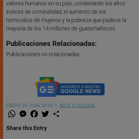
valores humanos en su país, condenando los altos
índices de criminalidad, el aumento de los
homicidios de mujeres y la pobreza que padece la
mayoría de los 14 millones de guatemaltecos.
Publicaciones Relacionadas:
Publicaciones no relacionadas.
ENERO 30, 2006 00:00
ARTE Y CULTURA
W
M
F
T
S
h
e
a
w
h
a
s
c
i
a
t
s
e
t
r
Share this Entry
s
e
b
t
e
A
n
o
e