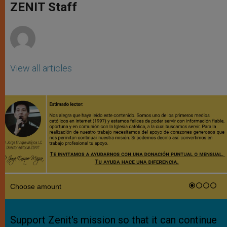
p
g
o
r
ZENIT Staff
p
e
k
r
View all articles