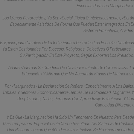
Escuelas Para Los Marginados».
Los Menos Favorecidos, Ya Sea «social, Física O Intelectualmente», «serán
Especialmente Asistidos De Forma Que Puedan Estar Integrados En El
Sistema Educativo», Añaden.
El Episcopado Católico De La India Espera De Todas Las Escuelas Católicas
--Ya Estén Gestionadas Por Diócesis, Religiosos, Colectivos O Particulares—
Su Participación En Este Proyecto, Según Exhortan Los Prelados.
Añaden Además Su Condena De «cualquier Intento De Comercializar La
Educación» Y Afirman Que No Aceptarán «tasas De Matrículas».
Por «marginados» La Declaración Se Refiere «especialmente A Los Dalits,
Tribales Y Sectores Económicamente Débiles De La Sociedad, Migrantes Y
Desplazados, Niñas, Personas Con Aprendizaje Enlentecido Y Con
Capacidad Diferente».
Y Es Que «la Marginación Ha Sido Un Fenómeno En Nuestro País Desde
Días Tempranos, Especialmente Como Resultado Del Sistema De Castas»,
Una «discriminación Que Aún Persiste» E Incluso Se Ha «incrementado»,