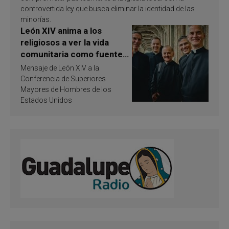
controvertida ley que busca eliminar la identidad de las
minorías.
León XIV anima a los
religiosos a ver la vida
comunitaria como fuente
de inspiración y
Mensaje de León XIV a la
santificación
Conferencia de Superiores
Mayores de Hombres de los
Estados Unidos