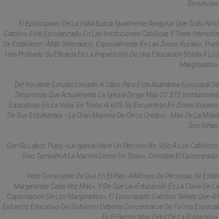
Denuncian.
El Episcopado De La India Busca Igualmente Asegurar Que Todo Niño
Católico Esté Escolarizado En Las Instituciones Católicas Y Tiene Intención
De Establecer «más Internados, Especialmente En Las Zonas Rurales, Pues
Han Probado Su Eficacia En La Impartición De Una Educación Sólida A Los
Marginados».
Del Reciente Estudio Llevado A Cabo Para Esta Asamblea Episcopal Se
Desprende Que Actualmente La Iglesia Dirige Más 20.370 Instituciones
Educativas En La India. En Torno Al 60% Se Encuentran En Zonas Rurales;
De Sus Estudiantes –la Gran Mayoría De Otros Credos-- Más De La Mitad
Son Niñas.
Con Su Labor, Pues, «la Iglesia Hace Un Servicio No Sólo A Los Católicos,
Sino También A La Nación Como Un Todo», Constata El Episcopado.
Pero Consciente De Que En El País «millones De Personas Se Están
Marginando Cada Vez Más», Y De Que La «educación Es La Clave De La
Capacitación De Los Marginados», El Episcopado Católico Señala Que «el
Esfuerzo Educativo Del Gobierno Debería Concentrarse De Forma Especial
En El Sector Más Débil De La Población».