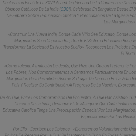
Declaración Final De La XXVII Asamblea Plenaria De La Conferencia De Los
Obispos Católicos De La India (
CBCI
), Celebrada En Bangalore Desde El 8
De Febrero Sobre «Educación Católica Y Preocupación De La Iglesia Por
Los Marginados».
«Construir Una Nueva India, Donde Cada Niño Sea Educado, Donde Los
Marginados Sean Capacitados, Donde El Sistema Educativo Busque
Transformar La Sociedad Es Nuestro Sueño», Reconocen Los Prelados En
El Texto.
«Como Iglesia, A Imitación De Jesús, Que Hizo Una Opción Preferente Por
Los Pobres, Nos Comprometemos A Centrarnos Particularmente En Los
Marginados Para Permitirles Asumir Su Lugar De Derecho En La Vida Del
País Y Realizar Su Contribución Al Progreso De La Nación», Expresan.
De Ahí Que, Entre Los Compromisos Del Encuentro, Al Que Han Asistido 160
Obispos De La India, Destaque El De «asegurar Que Cada Institución
Educativa Católica Tenga Una Preocupación Especial Por Los Marginados,
Especialmente Por Las Niñas».
Por Ello --Escriben Los Obispos-- «ejerceremos Voluntariamente Una
Política De Reserva Por La Cual Se Mantenga Un Cupo En Todas Nuestras