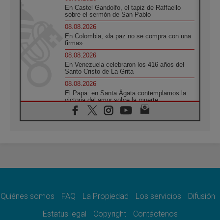
En Castel Gandolfo, el tapiz de Raffaello
sobre el sermón de San Pablo
08.08.2026
En Colombia, «la paz no se compra con una
firma»
08.08.2026
En Venezuela celebraron los 416 años del
Santo Cristo de La Grita
08.08.2026
El Papa: en Santa Ágata contemplamos la
victoria del amor sobre la muerte
08.08.2026
León XIV visitará el Santuario de la Madre
del Buen Consejo de Genazzano
07.08.2026
Filipinas: el Vicariato Apostólico de Calapán
se convierte en diócesis
07.08.2026
Honduras: Los desplazados invisibles de una
crisis olvidada
Quiénes somos
FAQ
La Propiedad
Los servicios
Difusión
07.08.2026
Bokalic: "En Argentina el Papa León señalará
Estatus legal
Copyright
Contáctenos
el compromiso del cristiano"