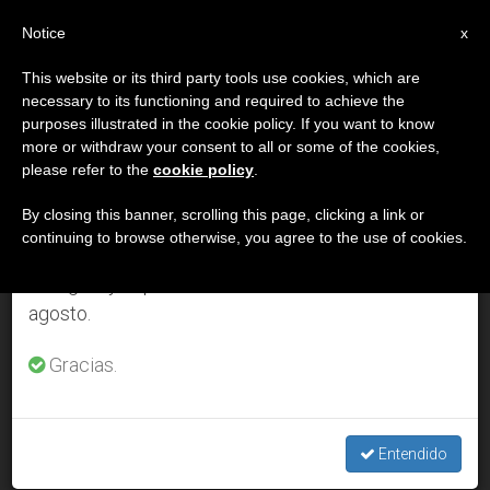
ES
Notice
×
x
Aviso importante
This website or its third party tools use cookies, which are
necessary to its functioning and required to achieve the
Del 27 de julio al 7 de agosto haremos la pausa
DÍA
purposes illustrated in the cookie policy. If you want to know
anual, aprovechando que en el periodo de verano
Febrero 17th, 2006
more or withdraw your consent to all or some of the cookies,
please refer to the
cookie policy
.
se generan menos informaciones y también el
consumo de las mismas disminuye.
By closing this banner, scrolling this page, clicking a link or
continuing to browse otherwise, you agree to the use of cookies.
ÚLTIMAS NOTICIAS
Retomamos el trabajo ordinario de las ediciones
en inglés y español de ZENIT el lunes 10 de
agosto.
Las escuelas católicas indias reservarán un cupo para los
marginados
Gracias.
FEB 17, 2006 00:00
ZENIT STAFF
Entendido