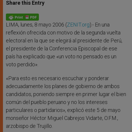
t
s
e
t
r
Share this Entry
s
e
b
t
e
A
n
o
e
p
g
o
r
p
e
k
r
LIMA, lunes, 8 mayo 2006 (
ZENIT.org
).- En una
reflexión ofrecida con motivo de la segunda vuelta
electoral en la que se elegirá al presidente de Perú,
el presidente de la Conferencia Episcopal de ese
país ha explicado que «un voto no pensado es un
voto perdido».
«Para esto es necesario escuchar y ponderar
adecuadamente los planes de gobierno de ambos
candidatos, poniendo siempre en primer lugar el bien
común del pueblo peruano y no los intereses
particulares o partidarios», explicó este 5 de mayo
monseñor Héctor Miguel Cabrejos Vidarte, O.F.M.,
arzobispo de Trujillo.