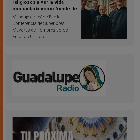
religiosos a ver la vida
comunitaria como fuente de
inspiración y santificación
Mensaje de León XIV a la
Conferencia de Superiores
Mayores de Hombres de los
Estados Unidos