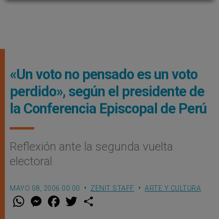
«Un voto no pensado es un voto
perdido», según el presidente de
la Conferencia Episcopal de Perú
Reflexión ante la segunda vuelta
electoral
MAYO 08, 2006 00:00
ZENIT STAFF
ARTE Y CULTURA
W
M
F
T
S
h
e
a
w
h
a
s
c
i
a