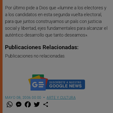
Por último pide a Dios que «ilumine a los electores y
a los candidatos en esta segunda vuelta electoral,
para que juntos construyamos un país con justicia
social y libertad, ejes fundamentales para alcanzar el
auténtico desarrollo que tanto deseamos».
Publicaciones Relacionadas:
Publicaciones no relacionadas.
MAYO 08, 2006 00:00
ARTE Y CULTURA
W
M
F
T
S
h
e
a
w
h
a
s
c
i
a