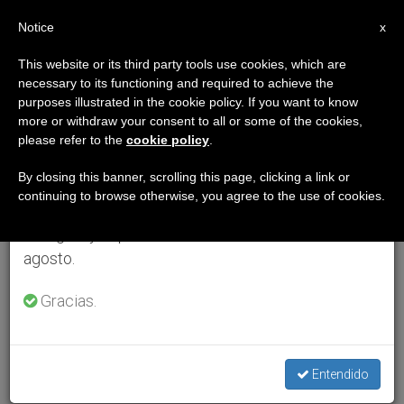
ES
Notice
×
x
Aviso importante
This website or its third party tools use cookies, which are
necessary to its functioning and required to achieve the
Del 27 de julio al 7 de agosto haremos la pausa
purposes illustrated in the cookie policy. If you want to know
anual, aprovechando que en el periodo de verano
more or withdraw your consent to all or some of the cookies,
please refer to the
cookie policy
.
se generan menos informaciones y también el
consumo de las mismas disminuye.
By closing this banner, scrolling this page, clicking a link or
continuing to browse otherwise, you agree to the use of cookies.
Retomamos el trabajo ordinario de las ediciones
en inglés y español de ZENIT el lunes 10 de
agosto.
Gracias.
Entendido