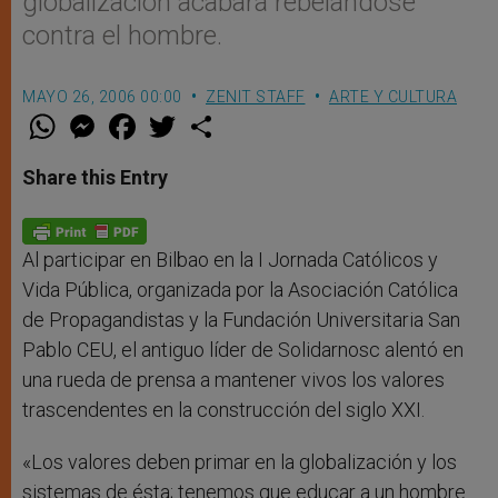
globalización acabará rebelándose
contra el hombre.
MAYO 26, 2006 00:00
ZENIT STAFF
ARTE Y CULTURA
W
M
F
T
S
h
e
a
w
h
a
s
c
i
a
t
s
e
t
r
Share this Entry
s
e
b
t
e
A
n
o
e
p
g
o
r
p
e
k
r
Al participar en Bilbao en la I Jornada Católicos y
Vida Pública, organizada por la Asociación Católica
de Propagandistas y la Fundación Universitaria San
Pablo CEU, el antiguo líder de Solidarnosc alentó en
una rueda de prensa a mantener vivos los valores
trascendentes en la construcción del siglo XXI.
«Los valores deben primar en la globalización y los
sistemas de ésta; tenemos que educar a un hombre