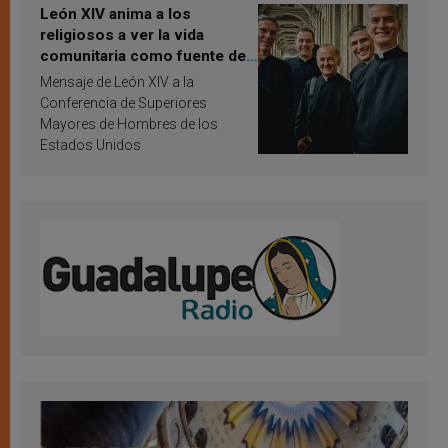
León XIV anima a los
religiosos a ver la vida
comunitaria como fuente de
inspiración y santificación
Mensaje de León XIV a la
Conferencia de Superiores
Mayores de Hombres de los
Estados Unidos