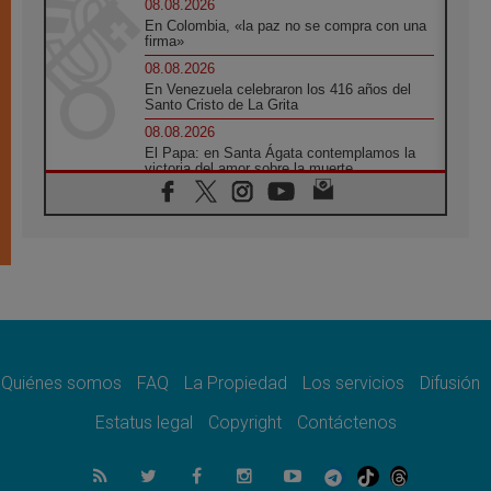
08.08.2026
En Colombia, «la paz no se compra con una
firma»
08.08.2026
En Venezuela celebraron los 416 años del
Santo Cristo de La Grita
08.08.2026
El Papa: en Santa Ágata contemplamos la
victoria del amor sobre la muerte
08.08.2026
León XIV visitará el Santuario de la Madre
del Buen Consejo de Genazzano
07.08.2026
Filipinas: el Vicariato Apostólico de Calapán
se convierte en diócesis
07.08.2026
Honduras: Los desplazados invisibles de una
crisis olvidada
Quiénes somos
FAQ
La Propiedad
Los servicios
Difusión
07.08.2026
Bokalic: "En Argentina el Papa León señalará
Estatus legal
Copyright
Contáctenos
el compromiso del cristiano"
07.08.2026
La matanza de niños en Gaza no cesa: 300
muertos en 300 días