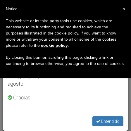
ES
Notice
×
x
Aviso importante
This website or its third party tools use cookies, which are
necessary to its functioning and required to achieve the
Del 27 de julio al 7 de agosto haremos la pausa
purposes illustrated in the cookie policy. If you want to know
anual, aprovechando que en el periodo de verano
more or withdraw your consent to all or some of the cookies,
please refer to the
cookie policy
.
se generan menos informaciones y también el
consumo de las mismas disminuye.
By closing this banner, scrolling this page, clicking a link or
continuing to browse otherwise, you agree to the use of cookies.
Retomamos el trabajo ordinario de las ediciones
en inglés y español de ZENIT el lunes 10 de
agosto.
Gracias.
Entendido