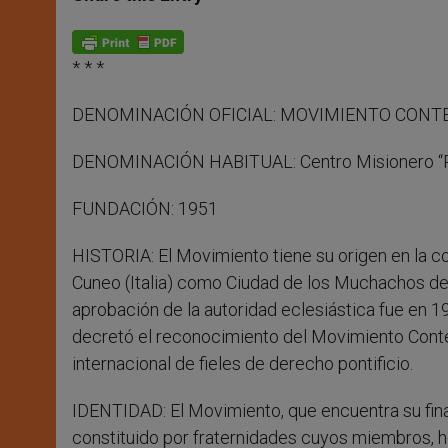
s
e
b
t
e
A
n
o
e
p
g
o
r
p
e
k
* * *
r
DENOMINACIÓN OFICIAL: MOVIMIENTO CONTE
DENOMINACIÓN HABITUAL: Centro Misionero “P.
FUNDACIÓN: 1951
HISTORIA: El Movimiento tiene su origen en la co
Cuneo (Italia) como Ciudad de los Muchachos de
aprobación de la autoridad eclesiástica fue en 19
decretó el reconocimiento del Movimiento Cont
internacional de fieles de derecho pontificio.
IDENTIDAD: El Movimiento, que encuentra su final
constituido por fraternidades cuyos miembros, 