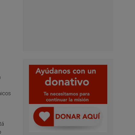
n
aicos
tá
o