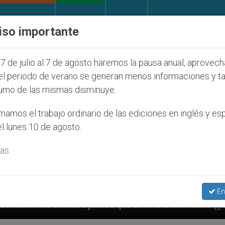
IGLESIA Y MUNDO
DOCUMENTOS
DONATIVOS
iso importante
7 de julio al 7 de agosto haremos la pausa anual, aprovec
el periodo de verano se generan menos informaciones y t
umo de las mismas disminuye.
amos el trabajo ordinario de las ediciones en inglés y es
l lunes 10 de agosto.
as.
En
íos que afecta a cristianos (y no sólo) en Tierra Sant