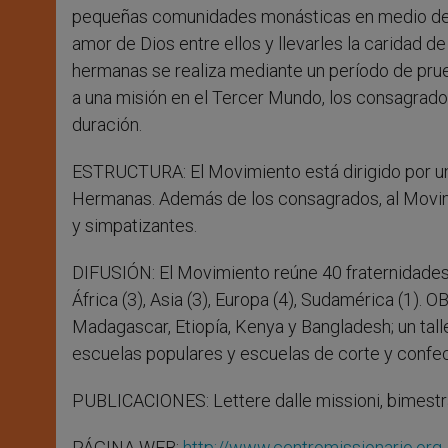
pequeñas comunidades monásticas en medio de lo
amor de Dios entre ellos y llevarles la caridad d
hermanas se realiza mediante un período de prue
a una misión en el Tercer Mundo, los consagrado
duración.
ESTRUCTURA: El Movimiento está dirigido por un
Hermanas. Además de los consagrados, al Movimi
y simpatizantes.
DIFUSIÓN: El Movimiento reúne 40 fraternidades 
África (3), Asia (3), Europa (4), Sudamérica (1).
OB
Madagascar, Etiopía, Kenya y Bangladesh; un tall
escuelas populares y escuelas de corte y confec
PUBLICACIONES: Lettere dalle missioni, bimestra
PÁGINA WEB:
http://www.centromissionario.org