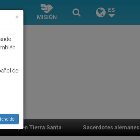
ES
×
MISIÓN
hando
ambién
pañol de
tendido
a
Sacerdotes alemanes fieles al Papa contestan