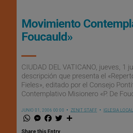
Movimiento Contempla
Foucauld»
CIUDAD DEL VATICANO, jueves, 1 ju
descripción que presenta el «Repert
Fieles», editado por el Consejo Ponti
Contemplativo Misionero «P. De Fou
JUNIO 01, 2006 00:00
ZENIT STAFF
IGLESIA LOCA
W
M
F
T
S
h
e
a
w
h
a
s
c
i
a
t
s
e
t
r
Share this Entry