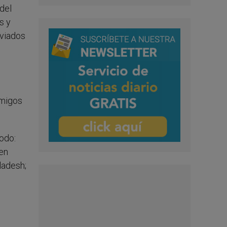
del
s y
nviados
amigos
odo:
en
ladesh;