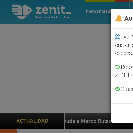
PAPA LEÓN XIV
ROMA
Av
Del 2
que en 
el cons
Retom
ZENIT e
Graci
n ayuda a Marco Rubio ante persecución de colonos jud
ACTUALIDAD