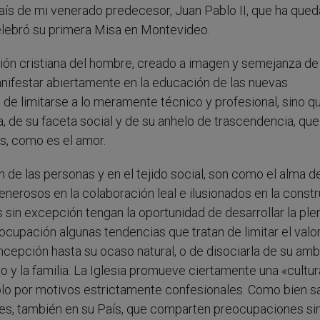
aís de mi venerado predecesor, Juan Pablo II, que ha que
lebró su primera Misa en Montevideo.
sión cristiana del hombre, creado a imagen y semejanza de
anifestar abiertamente en la educación de las nuevas
 de limitarse a lo meramente técnico y profesional, sino q
 de su faceta social y de su anhelo de trascendencia, que
s, como es el amor.
n de las personas y en el tejido social, son como el alma d
enerosos en la colaboración leal e ilusionados en la const
os sin excepción tengan la oportunidad de desarrollar la ple
cupación algunas tendencias que tratan de limitar el valo
ncepción hasta su ocaso natural, o de disociarla de su amb
 y la familia. La Iglesia promueve ciertamente una «cultur
ólo por motivos estrictamente confesionales. Como bien s
s, también en su País, que comparten preocupaciones si