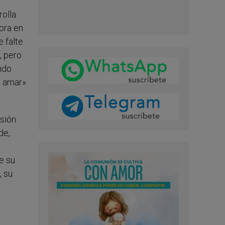
rolla
ora en
e falte
, pero
ndo
a amar»
sión
de,
e su
, su