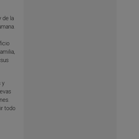
y de la
humana.
ficio
amilia,
 sus
 y
uevas
nes.
ir todo