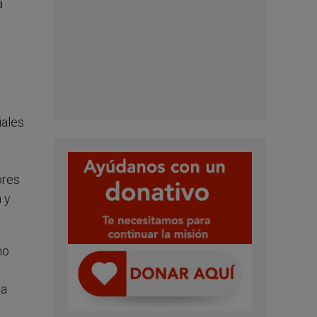
a
iales
ores
 y
no
na