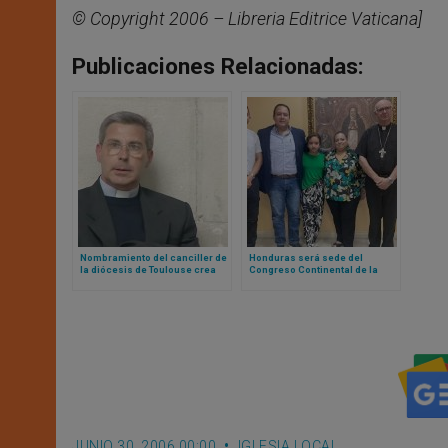
© Copyright 2006 – Libreria Editrice Vaticana]
Publicaciones Relacionadas:
Nombramiento del canciller de
Honduras será sede del
la diócesis de Toulouse crea
Congreso Continental de la
controversia pública entre
Misericordia: esto es lo que
obispos franceses
sabemos
JUNIO 30, 2006 00:00
IGLESIA LOCAL