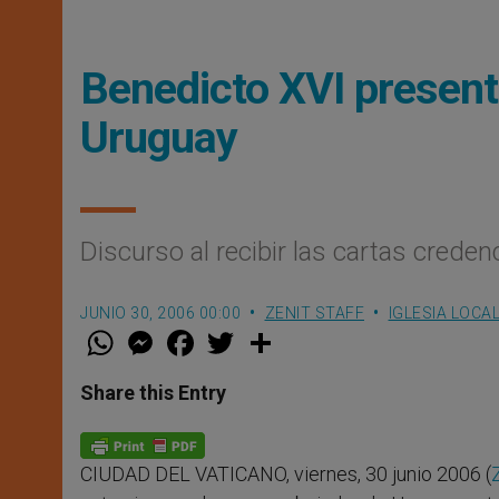
Benedicto XVI present
Uruguay
Discurso al recibir las cartas crede
JUNIO 30, 2006 00:00
ZENIT STAFF
IGLESIA LOCA
W
M
F
T
S
h
e
a
w
h
a
s
c
i
a
t
s
e
t
r
Share this Entry
s
e
b
t
e
A
n
o
e
p
g
o
r
p
e
k
CIUDAD DEL VATICANO, viernes, 30 junio 2006 (
r