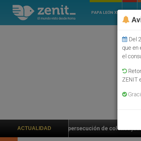
PAPA LEÓN XIV
ROMA
Av
Del 2
que en 
el cons
Retom
ZENIT e
Graci
persecución de colonos judíos que afecta a cristianos
ACTUALIDAD