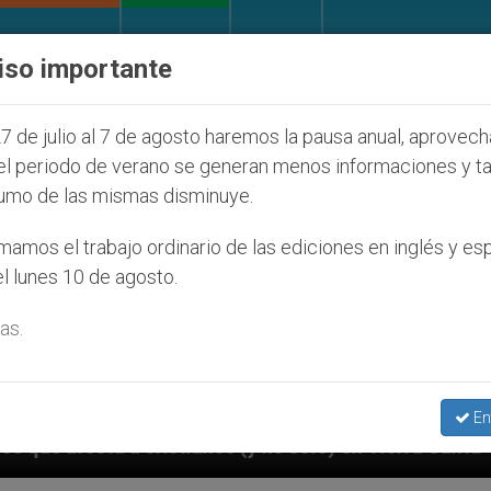
IGLESIA Y MUNDO
DOCUMENTOS
DONATIVOS
iso importante
7 de julio al 7 de agosto haremos la pausa anual, aprovec
el periodo de verano se generan menos informaciones y t
umo de las mismas disminuye.
amos el trabajo ordinario de las ediciones en inglés y es
l lunes 10 de agosto.
as.
En
 (y no sólo) en Tierra Santa
Sacerdotes aleman