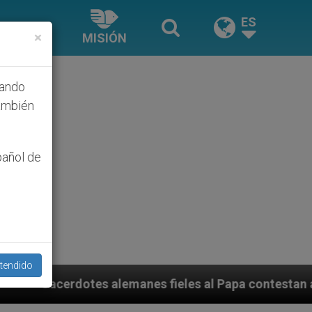
ES
×
MISIÓN
hando
ambién
pañol de
tendido
es fieles al Papa contestan a su propio obispo (y card