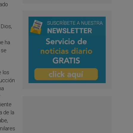
dado
 Dios,
ue ha
 se
e los
rucción
na
r
iente
a de la
abe,
milares