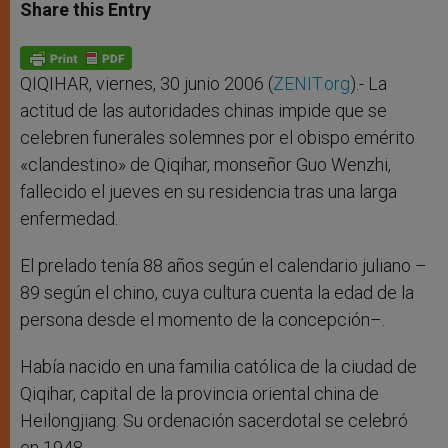
t
s
e
t
r
Share this Entry
s
e
b
t
e
A
n
o
e
p
g
o
r
p
e
k
r
QIQIHAR, viernes, 30 junio 2006 (
ZENIT.org
).- La
actitud de las autoridades chinas impide que se
celebren funerales solemnes por el obispo emérito
«clandestino» de Qiqihar, monseñor Guo Wenzhi,
fallecido el jueves en su residencia tras una larga
enfermedad.
El prelado tenía 88 años según el calendario juliano –
89 según el chino, cuya cultura cuenta la edad de la
persona desde el momento de la concepción–.
Había nacido en una familia católica de la ciudad de
Qiqihar, capital de la provincia oriental china de
Heilongjiang. Su ordenación sacerdotal se celebró
en 1948.