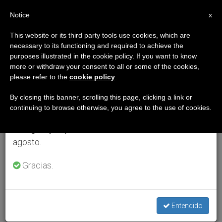
ES
Notice
×
x
Aviso importante
This website or its third party tools use cookies, which are
necessary to its functioning and required to achieve the
Del 27 de julio al 7 de agosto haremos la pausa
purposes illustrated in the cookie policy. If you want to know
anual, aprovechando que en el periodo de verano
more or withdraw your consent to all or some of the cookies,
please refer to the
cookie policy
.
se generan menos informaciones y también el
consumo de las mismas disminuye.
By closing this banner, scrolling this page, clicking a link or
continuing to browse otherwise, you agree to the use of cookies.
Retomamos el trabajo ordinario de las ediciones
en inglés y español de ZENIT el lunes 10 de
agosto.
Gracias.
Entendido