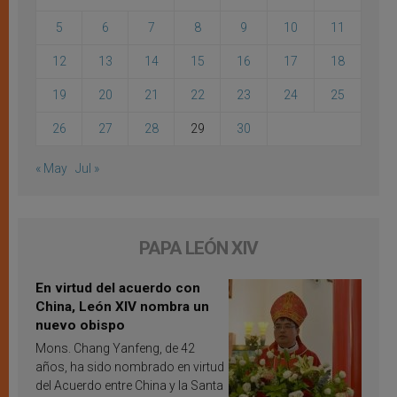
5
6
7
8
9
10
11
12
13
14
15
16
17
18
19
20
21
22
23
24
25
26
27
28
29
30
« May
Jul »
PAPA LEÓN XIV
En virtud del acuerdo con
China, León XIV nombra un
nuevo obispo
Mons. Chang Yanfeng, de 42
años, ha sido nombrado en virtud
del Acuerdo entre China y la Santa