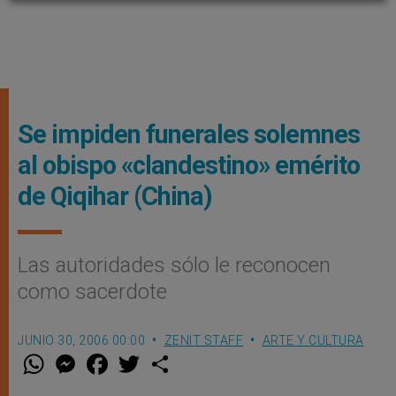
Se impiden funerales solemnes
al obispo «clandestino» emérito
de Qiqihar (China)
Las autoridades sólo le reconocen
como sacerdote
JUNIO 30, 2006 00:00
ZENIT STAFF
ARTE Y CULTURA
W
M
F
T
S
h
e
a
w
h
a
s
c
i
a