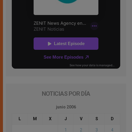
NOTICIAS POR DÍA
junio 2006
L
M
X
J
V
S
D
1
2
3
4