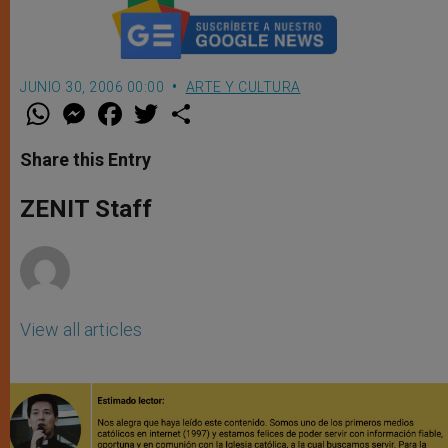
JUNIO 30, 2006 00:00
ARTE Y CULTURA
W
M
F
T
S
h
e
a
w
h
a
s
c
i
a
t
s
e
t
r
Share this Entry
s
e
b
t
e
A
n
o
e
p
g
o
r
ZENIT Staff
p
e
k
r
View all articles