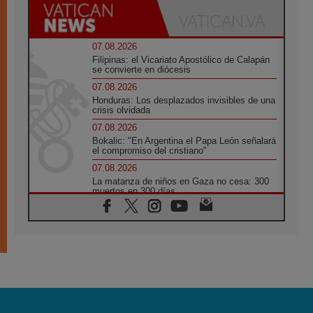
07.08.2026
Filipinas: el Vicariato Apostólico de Calapán
se convierte en diócesis
07.08.2026
Honduras: Los desplazados invisibles de una
crisis olvidada
07.08.2026
Bokalic: "En Argentina el Papa León señalará
el compromiso del cristiano"
07.08.2026
La matanza de niños en Gaza no cesa: 300
muertos en 300 días
07.08.2026
Tagle: La guerra desfigura el mundo, solo la
revelación de Dios lo transfigura
07.08.2026
Presentada la Trienal de Arte de las
Universidades Católicas: «Exercises in
Empathy»
07.08.2026
Fortunatus Nwachukwu: la comunicación