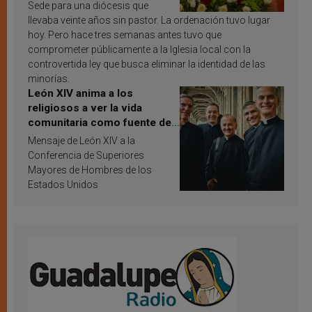
Sede para una diócesis que
llevaba veinte años sin pastor. La ordenación tuvo lugar
hoy. Pero hace tres semanas antes tuvo que
comprometer públicamente a la Iglesia local con la
controvertida ley que busca eliminar la identidad de las
minorías.
León XIV anima a los
religiosos a ver la vida
comunitaria como fuente de
inspiración y santificación
Mensaje de León XIV a la
Conferencia de Superiores
Mayores de Hombres de los
Estados Unidos