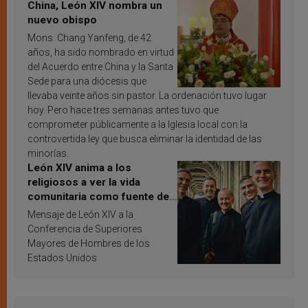
China, León XIV nombra un
nuevo obispo
Mons. Chang Yanfeng, de 42
años, ha sido nombrado en virtud
del Acuerdo entre China y la Santa
Sede para una diócesis que
llevaba veinte años sin pastor. La ordenación tuvo lugar
hoy. Pero hace tres semanas antes tuvo que
comprometer públicamente a la Iglesia local con la
controvertida ley que busca eliminar la identidad de las
minorías.
León XIV anima a los
religiosos a ver la vida
comunitaria como fuente de
inspiración y santificación
Mensaje de León XIV a la
Conferencia de Superiores
Mayores de Hombres de los
Estados Unidos