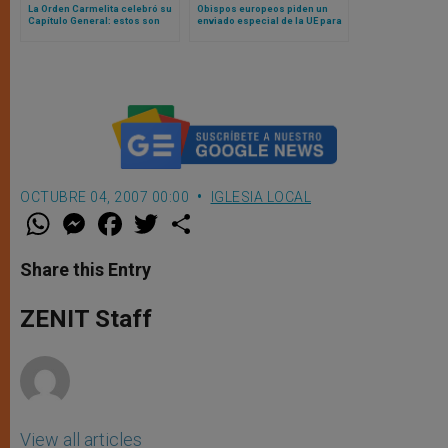
La Orden Carmelita celebró su
Obispos europeos piden un
Capítulo General: estos son
enviado especial de la UE para
sus nuevos liderazgos
la libertad religiosa
OCTUBRE 04, 2007 00:00
IGLESIA LOCAL
W
M
F
T
S
h
e
a
w
h
a
s
c
i
a
t
s
e
t
r
Share this Entry
s
e
b
t
e
A
n
o
e
p
g
o
r
ZENIT Staff
p
e
k
r
View all articles