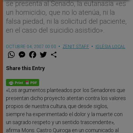
se presenta al Senado, la eutanasia «es
un homicidio, que no lo atenúa, ni la
falsa piedad, ni la solicitud del paciente,
en el caso del suicidio asistido».
OCTUBRE 04, 2007 00:00
ZENIT STAFF
IGLESIA LOCAL
W
M
F
T
S
h
e
a
w
h
a
s
c
i
a
t
s
e
t
r
Share this Entry
s
e
b
t
e
A
n
o
e
p
g
o
r
p
e
k
r
«Los argumentos planteados por los Senadores que
presentan dicho proyecto atentan contra los valores
propios de nuestra cultura, que desde siglos,
siempre ha experimentado el dolor y la muerte con
un sagrado respeto y un sentido trascendente»,
afirma Mons. Castro Quiroga en un comunicado al