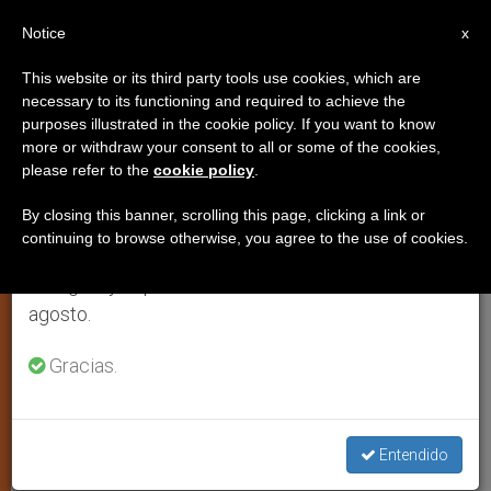
ES
Notice
×
x
Aviso importante
This website or its third party tools use cookies, which are
necessary to its functioning and required to achieve the
Del 27 de julio al 7 de agosto haremos la pausa
purposes illustrated in the cookie policy. If you want to know
Comunicado del episcopado
anual, aprovechando que en el periodo de verano
more or withdraw your consent to all or some of the cookies,
please refer to the
cookie policy
.
se generan menos informaciones y también el
colombiano sobre eutanasia y
consumo de las mismas disminuye.
suicidio asistido
By closing this banner, scrolling this page, clicking a link or
continuing to browse otherwise, you agree to the use of cookies.
Retomamos el trabajo ordinario de las ediciones
en inglés y español de ZENIT el lunes 10 de
BOGOTÁ, jueves, 4 octubre 2007
agosto.
(
ZENIT.org
).- El Presidente de la
Gracias.
Conferencia Episcopal de Colombia
(CEC), monseñor Luis Augusto Castro
Quiroga, aseguró que pese al lenguaje
Entendido
que se utilice en un proyecto de ley que