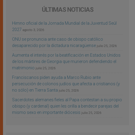
ÚLTIMAS NOTICIAS
Himno oficial de la Jornada Mundial de la Juventud Seúl
2027
agosto 3, 2026
ONU se pronuncia ante caso de obispo católico
desaparecido por la dictadura nicaragüense
julio 25, 2026
Aumenta el interés por la beatificación en Estados Unidos
de los mártires de Georgia que murieron defendiendo el
matrimonio
julio 25, 2026
Franciscanos piden ayuda a Marco Rubio ante
persecución de colonos judíos que afecta a cristianos (y
no sólo) en Tierra Santa
julio 25, 2026
Sacerdotes alemanes fieles al Papa contestan a su propio
obispo (y cardenal) quien les orilla a bendecir parejas del
mismo sexo en importante diócesis
julio 25, 2026