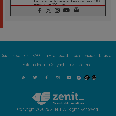
La matanza de niños en Gaza no cesa: 300
muertos en 300 días
07.08.2026
Tagle: La guerra desfigura el mundo, solo la
revelación de Dios lo transfigura
07.08.2026
Presentada la Trienal de Arte de las
Universidades Católicas: «Exercises in
Empathy»
07.08.2026
Fortunatus Nwachukwu: la comunicación
como misión al servicio del Evangelio
Quiénes somos
FAQ
La Propiedad
Los servicios
Difusión
07.08.2026
Estatus legal
Copyright
Contáctenos
SIGNIS 2026, dar voz a las religiosas en el
espacio público
07.08.2026
Lanzan un proyecto de empoderamiento
digital para mujeres líderes en África
07.08.2026
Programa oficial del Viaje Apostólico del
Papa León XIV a Francia
Copyright © 2026 ZENIT. All Rights Reserved.