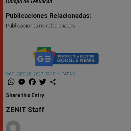
Obispo de Tehuacán
Publicaciones Relacionadas:
Publicaciones no relacionadas.
OCTUBRE 20, 2007 00:00
PAPAS
W
M
F
T
S
h
e
a
w
h
a
s
c
i
a
t
s
e
t
r
Share this Entry
s
e
b
t
e
A
n
o
e
p
g
o
r
ZENIT Staff
p
e
k
r