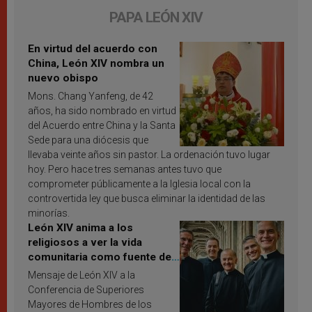
PAPA LEÓN XIV
En virtud del acuerdo con
China, León XIV nombra un
nuevo obispo
Mons. Chang Yanfeng, de 42
años, ha sido nombrado en virtud
del Acuerdo entre China y la Santa
Sede para una diócesis que
llevaba veinte años sin pastor. La ordenación tuvo lugar
hoy. Pero hace tres semanas antes tuvo que
comprometer públicamente a la Iglesia local con la
controvertida ley que busca eliminar la identidad de las
minorías.
León XIV anima a los
religiosos a ver la vida
comunitaria como fuente de
inspiración y santificación
Mensaje de León XIV a la
Conferencia de Superiores
Mayores de Hombres de los