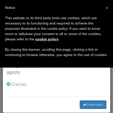
ES
Notice
×
x
Aviso importante
This website or its third party tools use cookies, which are
necessary to its functioning and required to achieve the
Del 27 de julio al 7 de agosto haremos la pausa
purposes illustrated in the cookie policy. If you want to know
anual, aprovechando que en el periodo de verano
more or withdraw your consent to all or some of the cookies,
please refer to the
cookie policy
.
se generan menos informaciones y también el
consumo de las mismas disminuye.
By closing this banner, scrolling this page, clicking a link or
continuing to browse otherwise, you agree to the use of cookies.
Retomamos el trabajo ordinario de las ediciones
en inglés y español de ZENIT el lunes 10 de
agosto.
Gracias.
Entendido