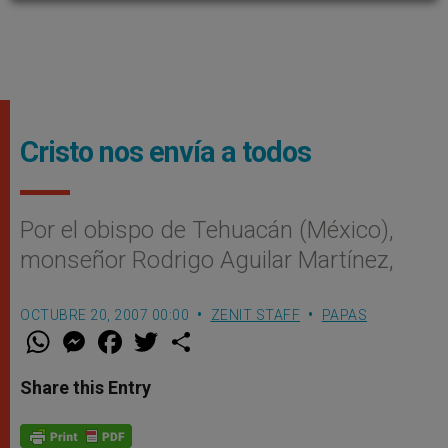
Cristo nos envía a todos
Por el obispo de Tehuacán (México),
monseñor Rodrigo Aguilar Martínez,
OCTUBRE 20, 2007 00:00
ZENIT STAFF
PAPAS
W
M
F
T
S
h
e
a
w
h
a
s
c
i
a
t
s
e
t
r
Share this Entry
s
e
b
t
e
A
n
o
e
p
g
o
r
p
e
k