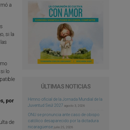
ormó a
es
, si la
las
como
si lo
patible
ÚLTIMAS NOTICIAS
Himno oficial de la Jornada Mundial de la
s, por
Juventud Seúl 2027
agosto 3, 2026
ONU se pronuncia ante caso de obispo
católico desaparecido por la dictadura
ulta de
nicaragüense
julio 25, 2026