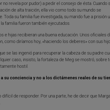
no revela por pudor) a pedir el consejo de ésta. Cuando 
ación de alta traición, ella vio como todo su mundo se
 Toda su familia fue investigada, su marido fue a prisión 
a familia fueron también ejecutados.
os e hijas recibieran una buena educación. Unos oficiales d
on, como diríamos hoy, «haciendo los deberes» con sus hijo
e que se las ingenió para recuperar la cabeza de su padre c
lquier caso, insisto, la fortaleza de Meg se mostró, sobre 
rtamente hostil.
a su conciencia y no a los dictámenes reales de su ti
difícil de responder. Por una parte, he de decir que Marga
.