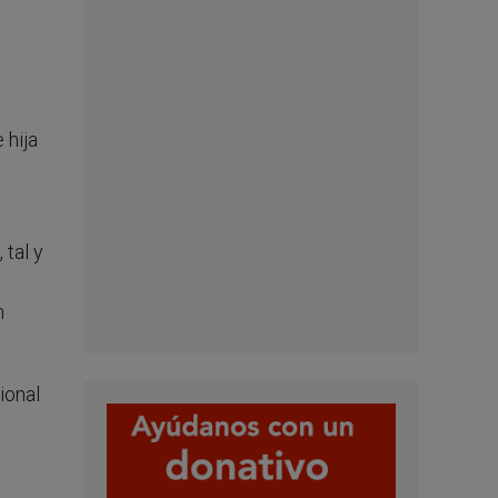
 hija
tal y
n
ional