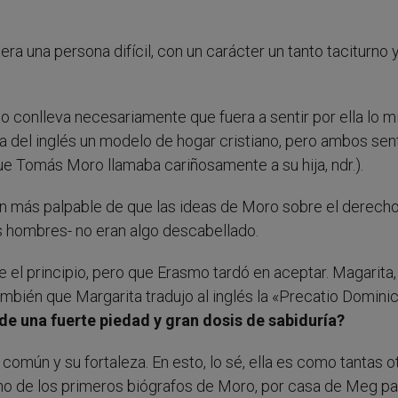
a una persona difícil, con un carácter un tanto taciturno 
o conlleva necesariamente que fuera a sentir por ella lo 
ia del inglés un modelo de hogar cristiano, pero ambos sen
e Tomás Moro llamaba cariñosamente a su hija, ndr.).
ón más palpable de que las ideas de Moro sobre el derecho
os hombres- no eran algo descabellado.
el principio, pero que Erasmo tardó en aceptar. Magarita,
mbién que Margarita tradujo al inglés la «Precatio Dominic
e una fuerte piedad y gran dosis de sabiduría?
 común y su fortaleza. En esto, lo sé, ella es como tantas o
no de los primeros biógrafos de Moro, por casa de Meg p