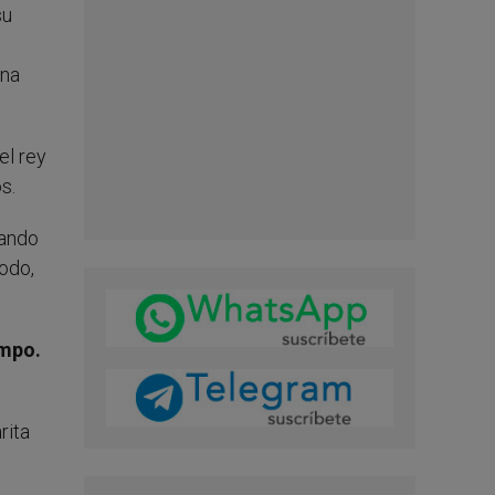
su
una
el rey
s.
uando
todo,
empo.
rita