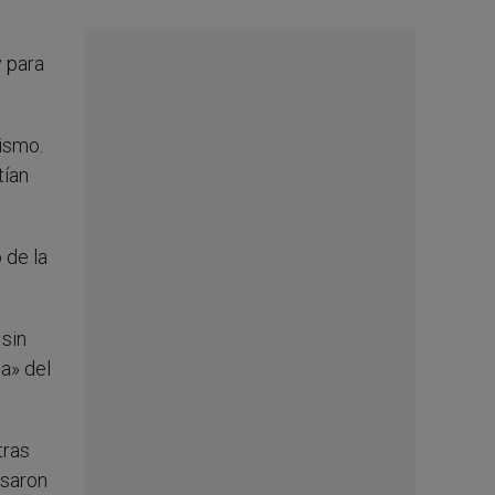
y para
mismo.
tían
 de la
 sin
a» del
tras
asaron