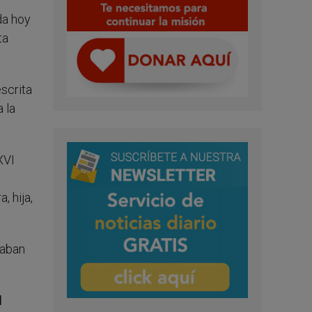
da hoy
ta
escrita
 la
XVI
 hija,
daban
l