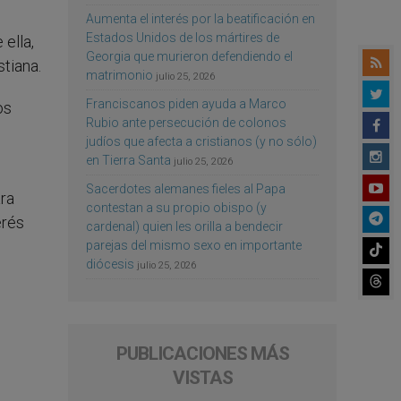
Aumenta el interés por la beatificación en
Estados Unidos de los mártires de
 ella,
Georgia que murieron defendiendo el
tiana.
matrimonio
julio 25, 2026
Franciscanos piden ayuda a Marco
os
Rubio ante persecución de colonos
judíos que afecta a cristianos (y no sólo)
en Tierra Santa
julio 25, 2026
Sacerdotes alemanes fieles al Papa
ara
contestan a su propio obispo (y
erés
cardenal) quien les orilla a bendecir
parejas del mismo sexo en importante
diócesis
julio 25, 2026
PUBLICACIONES MÁS
VISTAS