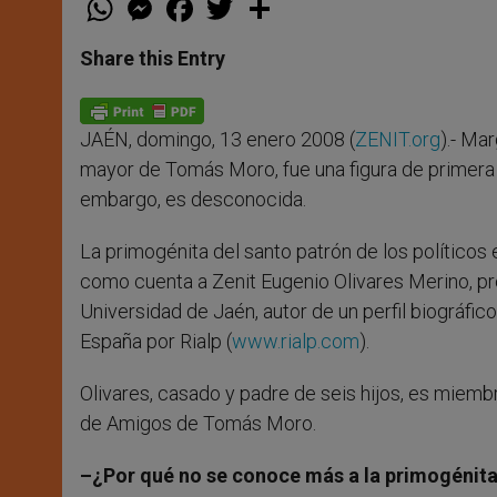
h
e
a
w
h
a
s
c
i
a
t
s
e
t
r
Share this Entry
s
e
b
t
e
A
n
o
e
p
g
o
r
p
e
k
JAÉN, domingo, 13 enero 2008 (
ZENIT.org
).- Ma
r
mayor de Tomás Moro, fue una figura de primera 
embargo, es desconocida.
La primogénita del santo patrón de los político
como cuenta a Zenit Eugenio Olivares Merino, pr
Universidad de Jaén, autor de un perfil biográfic
España por Rialp (
www.rialp.com
).
Olivares, casado y padre de seis hijos, es miemb
de Amigos de Tomás Moro.
–¿Por qué no se conoce más a la primogéni