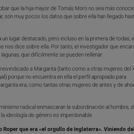
robar que la hija mayor de Tomás Moro no sea más conoci
gar, son muy pocos los datos que sobre ella han llegado has
a un lugar destacado, pero incluso en la primera de todas, 
 nos dice sobre ella. Por tanto, el investigador que encara
lagunas, que difícilmente se pueden rellenar.
a reivindicado a Margarita (tanto como a otras mujeres del 
l) porque no encuentra en ella el perfil apropiado para
garita era, como tantas otras mujeres de antes y de ahora,
eminismo radical enmascaran la subordinación al hombre, 
a la ideología de género es imperdonable.
oper que era «el orgullo de Inglaterra». Viniendo de