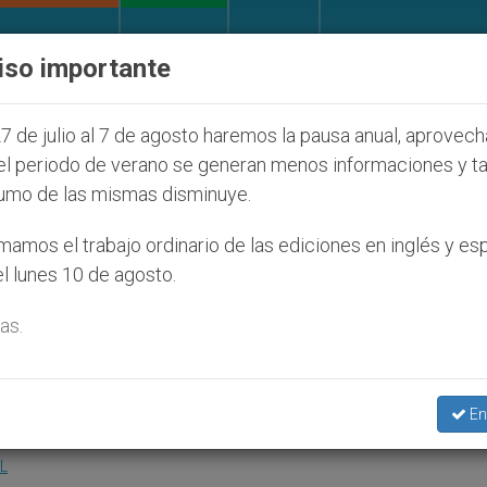
IGLESIA Y MUNDO
DOCUMENTOS
DONATIVOS
iso importante
fecta a cristianos (y no sólo) en Tierra Santa
7 de julio al 7 de agosto haremos la pausa anual, aprovec
el periodo de verano se generan menos informaciones y t
umo de las mismas disminuye.
de Tomás, la mujer más cult
amos el trabajo ordinario de las ediciones en inglés y es
l lunes 10 de agosto.
lo XVI
as.
s rescata su figura
En
L