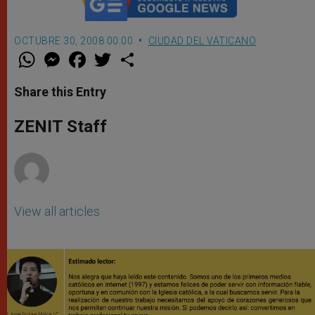
OCTUBRE 30, 2008 00:00
CIUDAD DEL VATICANO
W
M
F
T
S
h
e
a
w
h
a
s
c
i
a
t
s
e
t
r
Share this Entry
s
e
b
t
e
A
n
o
e
p
g
o
r
ZENIT Staff
p
e
k
r
View all articles