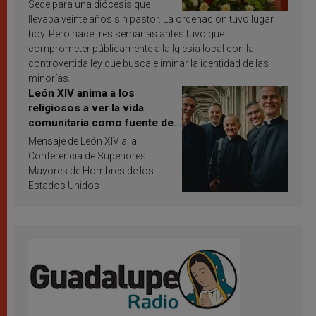
Sede para una diócesis que
llevaba veinte años sin pastor. La ordenación tuvo lugar
hoy. Pero hace tres semanas antes tuvo que
comprometer públicamente a la Iglesia local con la
controvertida ley que busca eliminar la identidad de las
minorías.
León XIV anima a los
religiosos a ver la vida
comunitaria como fuente de
inspiración y santificación
Mensaje de León XIV a la
Conferencia de Superiores
Mayores de Hombres de los
Estados Unidos