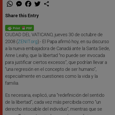
W
M
F
T
S
h
e
a
w
h
a
s
c
i
a
t
s
e
t
r
Share this Entry
s
e
b
t
e
A
n
o
e
p
g
o
r
p
e
k
r
CIUDAD DEL VATICANO, jueves 30 de octubre de
2008 (
ZENIT.org
).- El Papa afirmó hoy, en su discurso
a la nueva embajadora de Canadá ante la Santa Sede,
Anne Leahy, que la libertad “no puede ser invocada
para justificar ciertos excesos”, que podrían llevar a
“una regresión en el concepto de ser humano”,
especialmente en cuestiones como la vida y la
familia.
Es necesaria, explicó, una “redefinición del sentido
de la libertad”, cada vez más percibida como “un
derecho intocable del individuo”, mientras que se