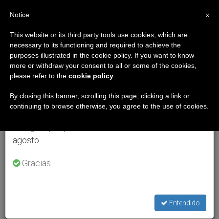
ES
Notice
×
x
Aviso importante
This website or its third party tools use cookies, which are
necessary to its functioning and required to achieve the
Del 27 de julio al 7 de agosto haremos la pausa
purposes illustrated in the cookie policy. If you want to know
anual, aprovechando que en el periodo de verano
more or withdraw your consent to all or some of the cookies,
please refer to the
cookie policy
.
se generan menos informaciones y también el
consumo de las mismas disminuye.
By closing this banner, scrolling this page, clicking a link or
continuing to browse otherwise, you agree to the use of cookies.
Retomamos el trabajo ordinario de las ediciones
en inglés y español de ZENIT el lunes 10 de
agosto.
Gracias.
Entendido