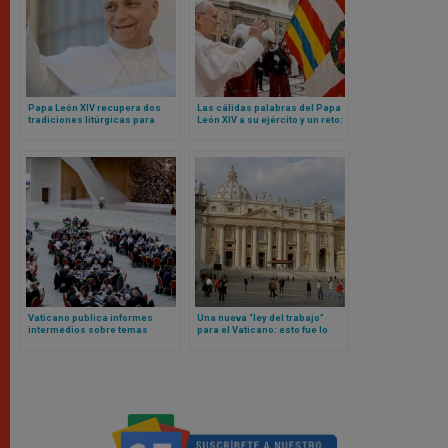
Papa León XIV recupera dos
Las cálidas palabras del Papa
tradiciones litúrgicas para
León XIV a su ejército y un reto:
Navidad
sean mensaje de unidad para
toda la Curia Romana
Vaticano publica informes
Una nueva “ley del trabajo”
intermedios sobre temas
para el Vaticano: esto fue lo
controvertidos derivados del
que aprobó el Papa León XIV
anterior sínodo sobre
sinodalidad