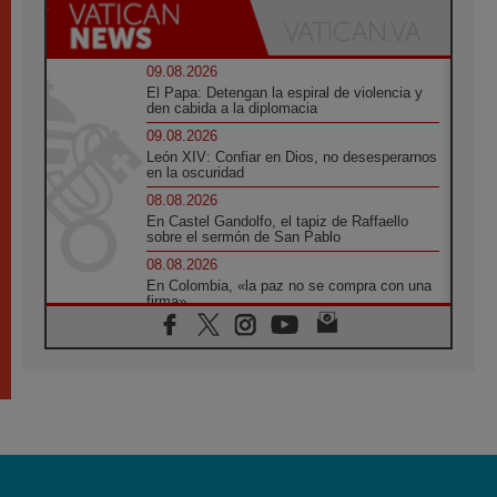
09.08.2026
El Papa: Detengan la espiral de violencia y
den cabida a la diplomacia
09.08.2026
León XIV: Confiar en Dios, no desesperarnos
en la oscuridad
08.08.2026
En Castel Gandolfo, el tapiz de Raffaello
sobre el sermón de San Pablo
08.08.2026
En Colombia, «la paz no se compra con una
firma»
08.08.2026
En Venezuela celebraron los 416 años del
Santo Cristo de La Grita
08.08.2026
El Papa: en Santa Ágata contemplamos la
victoria del amor sobre la muerte
08.08.2026
León XIV visitará el Santuario de la Madre
del Buen Consejo de Genazzano