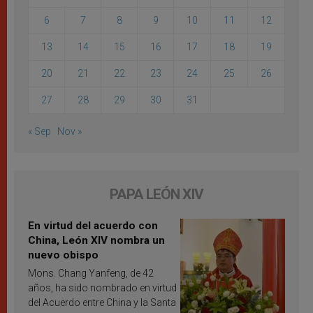
6
7
8
9
10
11
12
13
14
15
16
17
18
19
20
21
22
23
24
25
26
27
28
29
30
31
« Sep
Nov »
PAPA LEÓN XIV
En virtud del acuerdo con
China, León XIV nombra un
nuevo obispo
Mons. Chang Yanfeng, de 42
años, ha sido nombrado en virtud
del Acuerdo entre China y la Santa