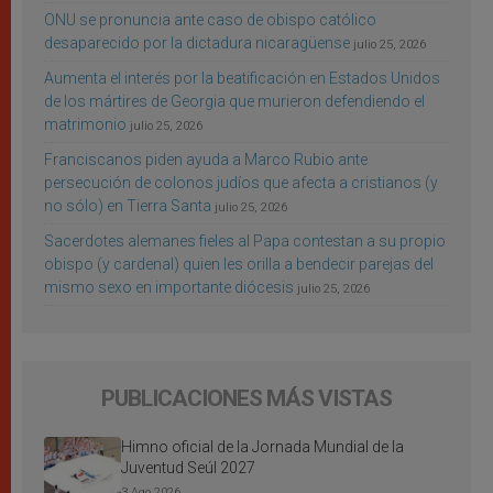
ONU se pronuncia ante caso de obispo católico
desaparecido por la dictadura nicaragüense
julio 25, 2026
Aumenta el interés por la beatificación en Estados Unidos
de los mártires de Georgia que murieron defendiendo el
matrimonio
julio 25, 2026
Franciscanos piden ayuda a Marco Rubio ante
persecución de colonos judíos que afecta a cristianos (y
no sólo) en Tierra Santa
julio 25, 2026
Sacerdotes alemanes fieles al Papa contestan a su propio
obispo (y cardenal) quien les orilla a bendecir parejas del
mismo sexo en importante diócesis
julio 25, 2026
PUBLICACIONES MÁS VISTAS
Himno oficial de la Jornada Mundial de la
Juventud Seúl 2027
3 Ago 2026