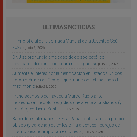
ÚLTIMAS NOTICIAS
Himno oficial de la Jornada Mundial de la Juventud Seúl
2027
agosto 3, 2026
ONU se pronuncia ante caso de obispo católico
desaparecido por la dictadura nicaragüense
julio 25, 2026
Aumenta el interés por la beatificación en Estados Unidos
de los mártires de Georgia que murieron defendiendo el
matrimonio
julio 25, 2026
Franciscanos piden ayuda a Marco Rubio ante
persecución de colonos judíos que afecta a cristianos (y
no sólo) en Tierra Santa
julio 25, 2026
Sacerdotes alemanes fieles al Papa contestan a su propio
obispo (y cardenal) quien les orilla a bendecir parejas del
mismo sexo en importante diócesis
julio 25, 2026