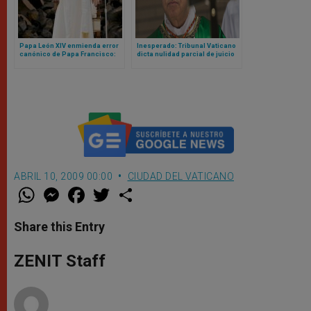
Papa León XIV enmienda error
Inesperado: Tribunal Vaticano
canónico de Papa Francisco:
dicta nulidad parcial de juicio
ahora sí cualquier mujer (o
contra cardenal Becciu y pide
laico) podrá ser gobernador
repetirlo
del Vaticano
ABRIL 10, 2009 00:00
CIUDAD DEL VATICANO
W
M
F
T
S
h
e
a
w
h
a
s
c
i
a
t
s
e
t
r
Share this Entry
s
e
b
t
e
A
n
o
e
p
g
o
r
ZENIT Staff
p
e
k
r