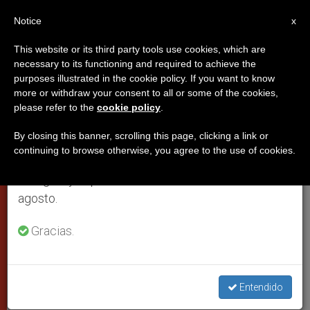
ES
Notice
×
x
Aviso importante
This website or its third party tools use cookies, which are
necessary to its functioning and required to achieve the
Del 27 de julio al 7 de agosto haremos la pausa
purposes illustrated in the cookie policy. If you want to know
Vía Crucis en el Coliseo por los
anual, aprovechando que en el periodo de verano
more or withdraw your consent to all or some of the cookies,
please refer to the
cookie policy
.
se generan menos informaciones y también el
cristianos perseguidos
consumo de las mismas disminuye.
By closing this banner, scrolling this page, clicking a link or
continuing to browse otherwise, you agree to the use of cookies.
Retomamos el trabajo ordinario de las ediciones
Guiado por las meditaciones de un
en inglés y español de ZENIT el lunes 10 de
arzobispo indio
agosto.
ABRIL 10, 2009 00:00
ZENIT STAFF
CIUDAD DEL
Gracias.
VATICANO
W
M
F
T
S
h
e
a
w
h
a
s
c
i
a
t
s
e
t
r
Entendido
Share this Entry
s
e
b
t
e