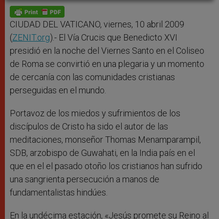
A
n
o
e
p
g
o
r
p
e
k
r
CIUDAD DEL VATICANO, viernes, 10 abril 2009
(
ZENIT.org
).- El Vía Crucis que Benedicto XVI
presidió en la noche del Viernes Santo en el Coliseo
de Roma se convirtió en una plegaria y un momento
de cercanía con las comunidades cristianas
perseguidas en el mundo.
Portavoz de los miedos y sufrimientos de los
discípulos de Cristo ha sido el autor de las
meditaciones, monseñor Thomas Menamparampil,
SDB, arzobispo de Guwahati, en la India país en el
que en el el pasado otoño los cristianos han sufrido
una sangrienta persecución a manos de
fundamentalistas hindúes.
En la undécima estación, «Jesús promete su Reino al