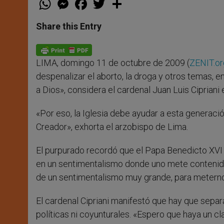
h
e
a
w
h
a
s
c
i
a
t
s
e
t
r
Share this Entry
s
e
b
t
e
A
n
o
e
p
g
o
r
p
e
k
LIMA, domingo 11 de octubre de 2009 (
ZENIT.or
r
despenalizar el aborto, la droga y otros temas, e
a Dios», considera el cardenal Juan Luis Ciprian
«Por eso, la Iglesia debe ayudar a esta generación
Creador», exhorta el arzobispo de Lima.
El purpurado recordó que el Papa Benedicto XVI 
en un sentimentalismo donde uno mete contenidos
de un sentimentalismo muy grande, para meter
El cardenal Cipriani manifestó que hay que separ
políticas ni coyunturales. «Espero que haya un cl