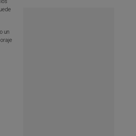
 los
puede
o un
coraje