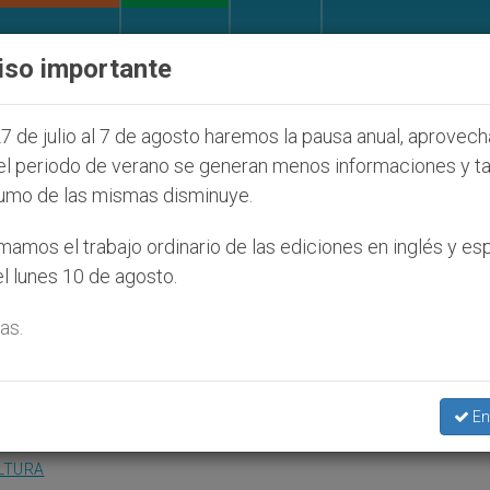
IGLESIA Y MUNDO
DOCUMENTOS
DONATIVOS
iso importante
judíos que afecta a cristianos (y no sólo) en Tierra 
7 de julio al 7 de agosto haremos la pausa anual, aprovec
el periodo de verano se generan menos informaciones y t
umo de las mismas disminuye.
aborto se introduce de
amos el trabajo ordinario de las ediciones en inglés y es
l lunes 10 de agosto.
as.
está práctica y la droga
En
LTURA