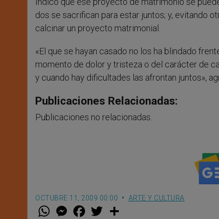
Indicó que ese proyecto de matrimonio se puede 
dos se sacrifican para estar juntos; y, evitando 
calcinar un proyecto matrimonial.
«El que se hayan casado no los ha blindado frent
momento de dolor y tristeza o del carácter de c
y cuando hay dificultades las afrontan juntos», ag
Publicaciones Relacionadas:
Publicaciones no relacionadas.
OCTUBRE 11, 2009 00:00
ARTE Y CULTURA
W
M
F
T
S
h
e
a
w
h