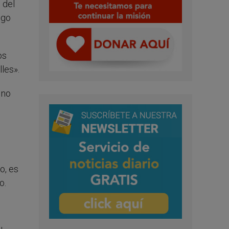
 del
igo
os
les».
 no
o, es
o.