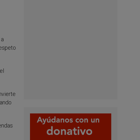
 a
respeto
el
nvierte
nando
gendas