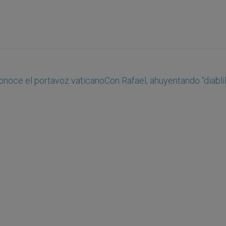
conoce el portavoz vaticano
Con Rafael, ahuyentando “diablil