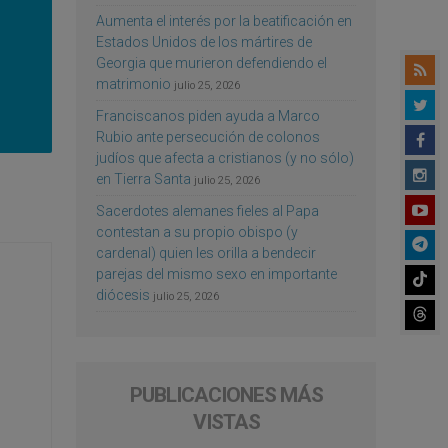
Aumenta el interés por la beatificación en
Estados Unidos de los mártires de
Georgia que murieron defendiendo el
matrimonio
julio 25, 2026
Franciscanos piden ayuda a Marco
Rubio ante persecución de colonos
judíos que afecta a cristianos (y no sólo)
en Tierra Santa
julio 25, 2026
Sacerdotes alemanes fieles al Papa
contestan a su propio obispo (y
cardenal) quien les orilla a bendecir
parejas del mismo sexo en importante
diócesis
julio 25, 2026
PUBLICACIONES MÁS
VISTAS