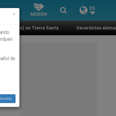
ES
×
MISIÓN
Santa
Sacerdotes alemanes fieles al Papa conte
hando
ambién
pañol de
tendido