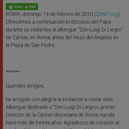
A
n
o
e
p
g
o
r
p
e
k
r
ROMA, domingo 14 de febrero de 2010 (
ZENIT.org
).-
Ofrecemos a continuación el discurso del Papa
durante su visita hoy al albergue “Don Luigi Di Liegro”
de Cáritas, en Roma, antes del Rezo del Ángelus en
la Plaza de San Pedro.
******
Queridos amigos,
he acogido con alegría la invitación a visitar este
Albergue dedicado a “Don Luigi Di Liegro», primer
Director de la
Caritas
diocesana de Roma, nacida
hace más de treinta años. Agradezco de corazón al