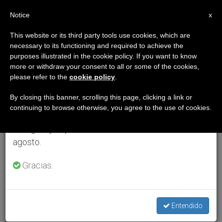
ES
Notice
×
x
Aviso importante
This website or its third party tools use cookies, which are
necessary to its functioning and required to achieve the
Del 27 de julio al 7 de agosto haremos la pausa
purposes illustrated in the cookie policy. If you want to know
anual, aprovechando que en el periodo de verano
more or withdraw your consent to all or some of the cookies,
please refer to the
cookie policy
.
se generan menos informaciones y también el
consumo de las mismas disminuye.
By closing this banner, scrolling this page, clicking a link or
continuing to browse otherwise, you agree to the use of cookies.
Retomamos el trabajo ordinario de las ediciones
en inglés y español de ZENIT el lunes 10 de
agosto.
Gracias.
Entendido