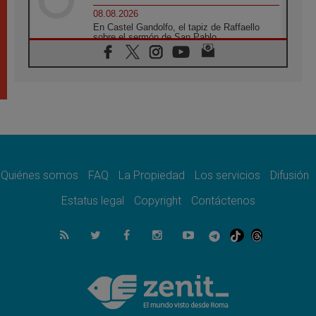
08.08.2026
En Castel Gandolfo, el tapiz de Raffaello
sobre el sermón de San Pablo
08.08.2026
En Colombia, «la paz no se compra con una
firma»
08.08.2026
En Venezuela celebraron los 416 años del
Santo Cristo de La Grita
08.08.2026
El Papa: en Santa Ágata contemplamos la
victoria del amor sobre la muerte
Quiénes somos
FAQ
La Propiedad
Los servicios
Difusión
08.08.2026
León XIV visitará el Santuario de la Madre
Estatus legal
Copyright
Contáctenos
del Buen Consejo de Genazzano
07.08.2026
Filipinas: el Vicariato Apostólico de Calapán
se convierte en diócesis
07.08.2026
Honduras: Los desplazados invisibles de una
crisis olvidada