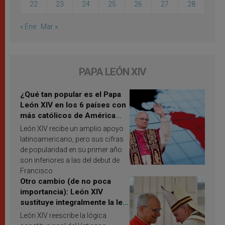
22
23
24
25
26
27
28
« Ene
Mar »
PAPA LEÓN XIV
¿Qué tan popular es el Papa
León XIV en los 6 países con
más católicos de América
Latina en 2026? Publican
León XIV recibe un amplio apoyo
resultados de investigación
latinoamericano, pero sus cifras
de popularidad en su primer año
son inferiores a las del debut de
Francisco
Otro cambio (de no poca
importancia): León XIV
sustituye integralmente la ley
vaticana de Papa Francisco
León XIV reescribe la lógica