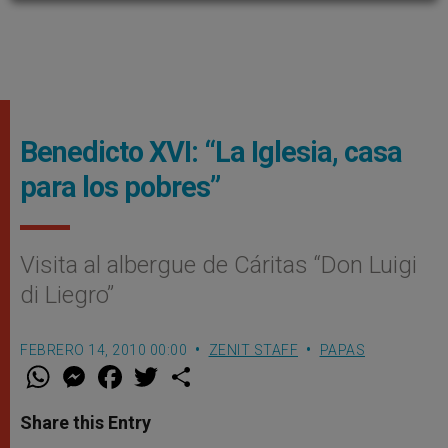
Benedicto XVI: “La Iglesia, casa
para los pobres”
Visita al albergue de Cáritas “Don Luigi
di Liegro”
FEBRERO 14, 2010 00:00
ZENIT STAFF
PAPAS
W
M
F
T
S
h
e
a
w
h
a
s
c
i
a
t
s
e
t
r
Share this Entry
s
e
b
t
e