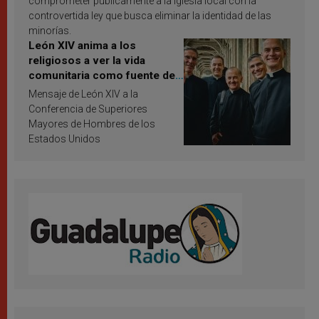
comprometer públicamente a la Iglesia local con la
controvertida ley que busca eliminar la identidad de las
minorías.
León XIV anima a los
religiosos a ver la vida
comunitaria como fuente de
inspiración y santificación
Mensaje de León XIV a la
Conferencia de Superiores
Mayores de Hombres de los
Estados Unidos