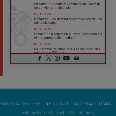
Filipinas: el Vicariato Apostólico de Calapán
se convierte en diócesis
07.08.2026
Honduras: Los desplazados invisibles de una
crisis olvidada
07.08.2026
Bokalic: "En Argentina el Papa León señalará
el compromiso del cristiano"
07.08.2026
La matanza de niños en Gaza no cesa: 300
muertos en 300 días
07.08.2026
Tagle: La guerra desfigura el mundo, solo la
revelación de Dios lo transfigura
07.08.2026
Presentada la Trienal de Arte de las
Universidades Católicas: «Exercises in
Empathy»
07.08.2026
Fortunatus Nwachukwu: la comunicación
como misión al servicio del Evangelio
Quiénes somos
FAQ
La Propiedad
Los servicios
Difusión
07.08.2026
Estatus legal
Copyright
Contáctenos
SIGNIS 2026, dar voz a las religiosas en el