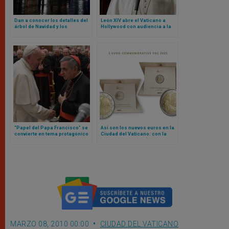
Dan a conocer los detalles del
León XIV abre el Vaticano a
árbol de Navidad y los
Hollywood con audiencia a la
pesebres del Vaticano para
que acudirán estos actores y
este 2025
actrices
“Papel del Papa Francisco” se
Así son los nuevos euros en la
convierte en tema protagónico
Ciudad del Vaticano: con la
en nueva etapa de juicio contra
imagen de Miguel Ángel y la
cardenal Becciu y otras
Sede Vacante
personas
MARZO 08, 2010 00:00
CIUDAD DEL VATICANO