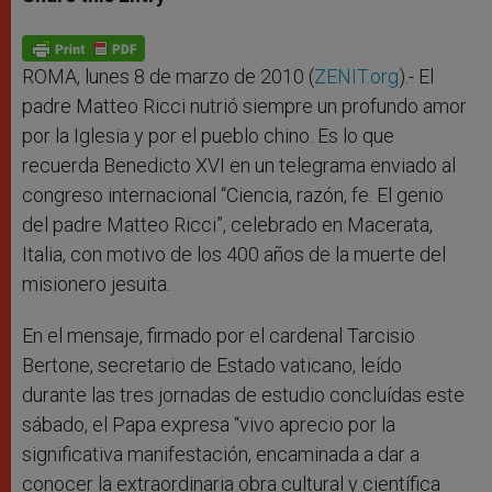
s
e
b
t
e
A
n
o
e
p
g
o
r
p
e
k
r
ROMA, lunes 8 de marzo de 2010 (
ZENIT.org
).- El
padre Matteo Ricci nutrió siempre un profundo amor
por la Iglesia y por el pueblo chino. Es lo que
recuerda Benedicto XVI en un telegrama enviado al
congreso internacional “Ciencia, razón, fe. El genio
del padre Matteo Ricci”, celebrado en Macerata,
Italia, con motivo de los 400 años de la muerte del
misionero jesuita.
En el mensaje, firmado por el cardenal Tarcisio
Bertone, secretario de Estado vaticano, leído
durante las tres jornadas de estudio concluídas este
sábado, el Papa expresa “vivo aprecio por la
significativa manifestación, encaminada a dar a
conocer la extraordinaria obra cultural y científica