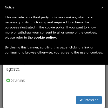
ES
Notice
×
x
Aviso importante
This website or its third party tools use cookies, which are
necessary to its functioning and required to achieve the
Del 27 de julio al 7 de agosto haremos la pausa
purposes illustrated in the cookie policy. If you want to know
anual, aprovechando que en el periodo de verano
more or withdraw your consent to all or some of the cookies,
please refer to the
cookie policy
.
se generan menos informaciones y también el
consumo de las mismas disminuye.
By closing this banner, scrolling this page, clicking a link or
continuing to browse otherwise, you agree to the use of cookies.
Retomamos el trabajo ordinario de las ediciones
en inglés y español de ZENIT el lunes 10 de
agosto.
Gracias.
Entendido