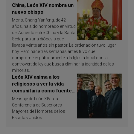
China, León XIV nombra un
nuevo obispo
Mons. Chang Yanfeng, de 42
años, ha sido nombrado en virtud
del Acuerdo entre China y la Santa
Sede para una diócesis que
llevaba veinte años sin pastor. La ordenación tuvo lugar
hoy. Pero hace tres semanas antes tuvo que
comprometer públicamente a la Iglesia local con la
controvertida ley que busca eliminar la identidad de las
minorías.
León XIV anima a los
religiosos a ver la vida
comunitaria como fuente
de inspiración y
Mensaje de León XIV a la
santificación
Conferencia de Superiores
Mayores de Hombres de los
Estados Unidos