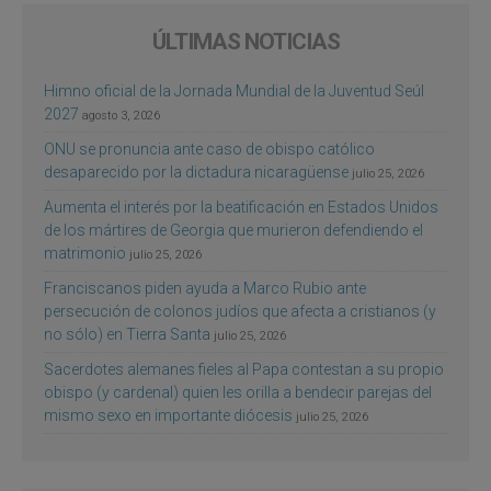
ÚLTIMAS NOTICIAS
Himno oficial de la Jornada Mundial de la Juventud Seúl
2027
agosto 3, 2026
ONU se pronuncia ante caso de obispo católico
desaparecido por la dictadura nicaragüense
julio 25, 2026
Aumenta el interés por la beatificación en Estados Unidos
de los mártires de Georgia que murieron defendiendo el
matrimonio
julio 25, 2026
Franciscanos piden ayuda a Marco Rubio ante
persecución de colonos judíos que afecta a cristianos (y
no sólo) en Tierra Santa
julio 25, 2026
Sacerdotes alemanes fieles al Papa contestan a su propio
obispo (y cardenal) quien les orilla a bendecir parejas del
mismo sexo en importante diócesis
julio 25, 2026