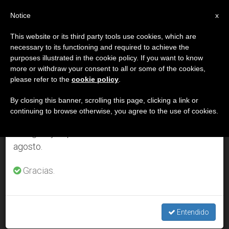
ES
Notice
×
x
Aviso importante
This website or its third party tools use cookies, which are
necessary to its functioning and required to achieve the
Del 27 de julio al 7 de agosto haremos la pausa
DÍA
purposes illustrated in the cookie policy. If you want to know
anual, aprovechando que en el periodo de verano
Marzo 18th, 2010
more or withdraw your consent to all or some of the cookies,
please refer to the
cookie policy
.
se generan menos informaciones y también el
consumo de las mismas disminuye.
By closing this banner, scrolling this page, clicking a link or
continuing to browse otherwise, you agree to the use of cookies.
ÚLTIMAS NOTICIAS
Retomamos el trabajo ordinario de las ediciones
en inglés y español de ZENIT el lunes 10 de
agosto.
El Papa nombra al redentorista Ralph Heskett obispo de
Gibraltar
Gracias.
MAR 18, 2010 00:00
ZENIT STAFF
Entendido