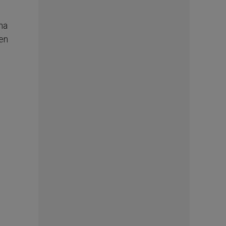
na
 en