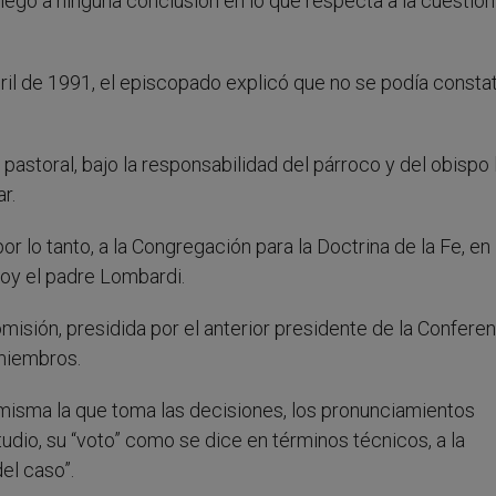
legó a ninguna conclusión en lo que respecta a la cuestión
ril de 1991, el episcopado explicó que no se podía consta
pastoral, bajo la responsabilidad del párroco y del obispo l
r.
r lo tanto, a la Congregación para la Doctrina de la Fe, e
hoy el padre Lombardi.
misión, presidida por el anterior presidente de la Confere
 miembros.
misma la que toma las decisiones, los pronunciamientos
tudio, su “voto” como se dice en términos técnicos, a la
el caso”.