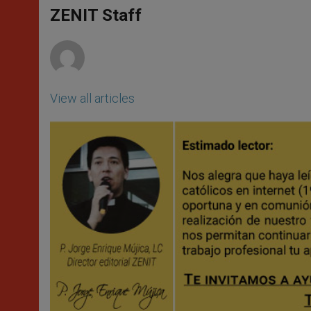
A
n
o
e
p
g
o
r
ZENIT Staff
p
e
k
r
View all articles