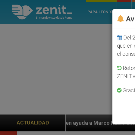
PAPA LEÓN XIV
ROMA
Av
Del 2
que en 
el cons
Retom
ZENIT e
Graci
 piden ayuda a Marco Rubio ante persecución de colono
ACTUALIDAD