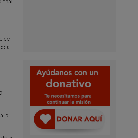
cional
es de
ldea
a
a la