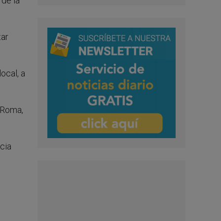
 de la
tar
ocal, a
n Roma,
ncia