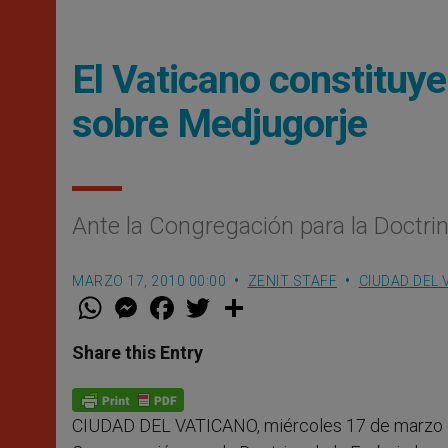
El Vaticano constituye
sobre Medjugorje
Ante la Congregación para la Doctrin
MARZO 17, 2010 00:00
ZENIT STAFF
CIUDAD DEL 
W
M
F
T
S
h
e
a
w
h
a
s
c
i
a
t
s
e
t
r
Share this Entry
s
e
b
t
e
A
n
o
e
p
g
o
r
p
e
k
CIUDAD DEL VATICANO, miércoles 17 de marzo 
r