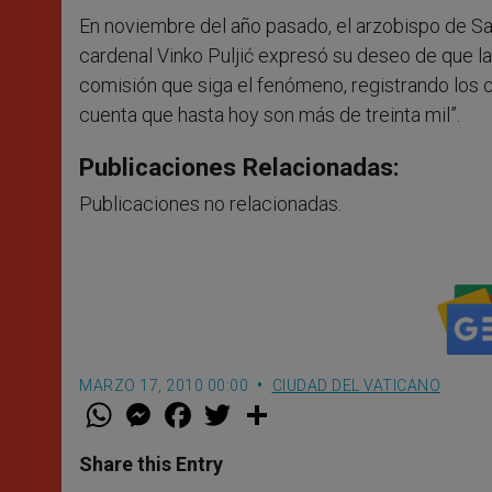
En noviembre del año pasado, el arzobispo de Sar
cardenal Vinko Puljić expresó su deseo de que la
comisión que siga el fenómeno, registrando los 
cuenta que hasta hoy son más de treinta mil”.
Publicaciones Relacionadas:
Publicaciones no relacionadas.
MARZO 17, 2010 00:00
CIUDAD DEL VATICANO
W
M
F
T
S
h
e
a
w
h
a
s
c
i
a
t
s
e
t
r
Share this Entry
s
e
b
t
e