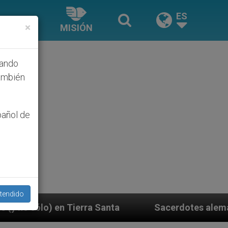
ES
×
MISIÓN
hando
ambién
pañol de
tendido
 Santa
Sacerdotes alemanes fieles al Papa cont