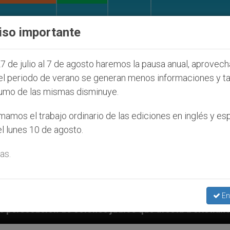
IGLESIA Y MUNDO
DOCUMENTOS
DONATIVOS
iso importante
7 de julio al 7 de agosto haremos la pausa anual, aprovec
el periodo de verano se generan menos informaciones y t
umo de las mismas disminuye.
amos el trabajo ordinario de las ediciones en inglés y es
l lunes 10 de agosto.
as.
En
s judíos que afecta a cristianos (y no sólo) en Tierra