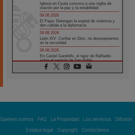
Iglesia en Ceuta convoca a una vigilia de
oración por la paz y la estabilidad
09.08.2026
El Papa: Detengan la espiral de violencia y
den cabida a la diplomacia
09.08.2026
León XIV: Confiar en Dios, no desesperarnos
en la oscuridad
08.08.2026
En Castel Gandolfo, el tapiz de Raffaello
sobre el sermón de San Pablo
08.08.2026
En Colombia, «la paz no se compra con una
firma»
08.08.2026
En Venezuela celebraron los 416 años del
Santo Cristo de La Grita
08.08.2026
El Papa: en Santa Ágata contemplamos la
victoria del amor sobre la muerte
Quiénes somos
FAQ
La Propiedad
Los servicios
Difusión
08.08.2026
León XIV visitará el Santuario de la Madre
Estatus legal
Copyright
Contáctenos
del Buen Consejo de Genazzano