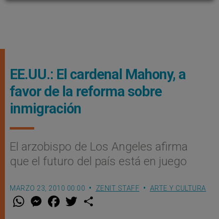
EE.UU.: El cardenal Mahony, a
favor de la reforma sobre
inmigración
El arzobispo de Los Angeles afirma
que el futuro del país está en juego
MARZO 23, 2010 00:00
ZENIT STAFF
ARTE Y CULTURA
W
M
F
T
S
h
e
a
w
h
a
s
c
i
a