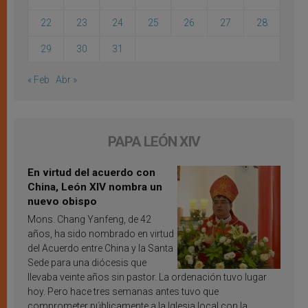
22
23
24
25
26
27
28
29
30
31
« Feb
Abr »
PAPA LEÓN XIV
En virtud del acuerdo con
China, León XIV nombra un
nuevo obispo
Mons. Chang Yanfeng, de 42
años, ha sido nombrado en virtud
del Acuerdo entre China y la Santa
Sede para una diócesis que
llevaba veinte años sin pastor. La ordenación tuvo lugar
hoy. Pero hace tres semanas antes tuvo que
comprometer públicamente a la Iglesia local con la