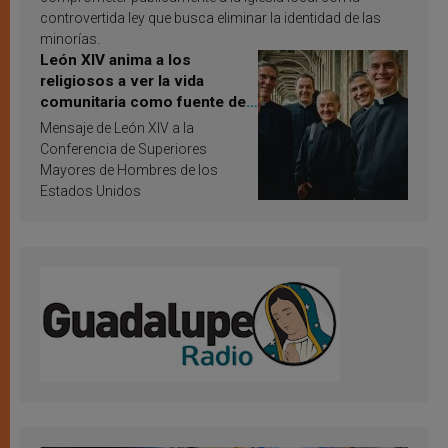
controvertida ley que busca eliminar la identidad de las
minorías.
León XIV anima a los
religiosos a ver la vida
comunitaria como fuente de
inspiración y santificación
Mensaje de León XIV a la
Conferencia de Superiores
Mayores de Hombres de los
Estados Unidos