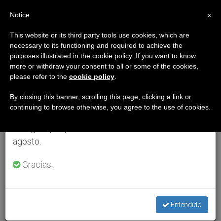
ES
Notice
×
x
Aviso importante
This website or its third party tools use cookies, which are
necessary to its functioning and required to achieve the
Del 27 de julio al 7 de agosto haremos la pausa
purposes illustrated in the cookie policy. If you want to know
anual, aprovechando que en el periodo de verano
more or withdraw your consent to all or some of the cookies,
please refer to the
cookie policy
.
se generan menos informaciones y también el
consumo de las mismas disminuye.
By closing this banner, scrolling this page, clicking a link or
continuing to browse otherwise, you agree to the use of cookies.
Retomamos el trabajo ordinario de las ediciones
en inglés y español de ZENIT el lunes 10 de
agosto.
Gracias.
Entendido