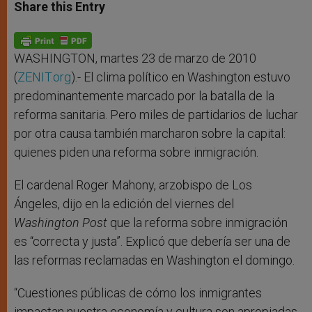
t
s
e
t
r
Share this Entry
s
e
b
t
e
A
n
o
e
p
g
o
r
p
e
k
r
WASHINGTON, martes 23 de marzo de 2010
(
ZENIT.org
).- El clima político en Washington estuvo
predominantemente marcado por la batalla de la
reforma sanitaria. Pero miles de partidarios de luchar
por otra causa también marcharon sobre la capital:
quienes piden una reforma sobre inmigración.
El cardenal Roger Mahony, arzobispo de Los
Ángeles, dijo en la edición del viernes del
Washington Post
que la reforma sobre inmigración
es “correcta y justa”. Explicó que debería ser una de
las reformas reclamadas en Washington el domingo.
“Cuestiones públicas de cómo los inmigrantes
impactan nuestra economía y cultura son apropiadas