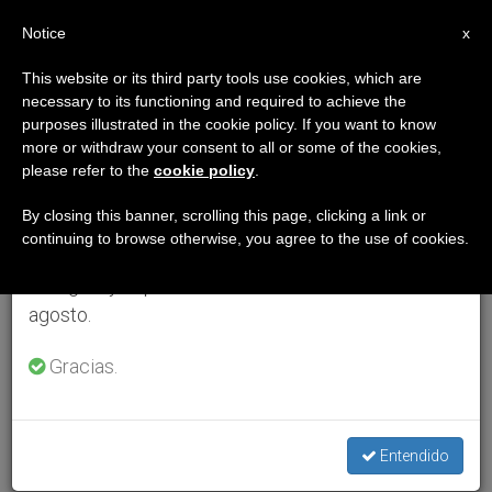
ES
Notice
×
x
Aviso importante
This website or its third party tools use cookies, which are
necessary to its functioning and required to achieve the
Del 27 de julio al 7 de agosto haremos la pausa
purposes illustrated in the cookie policy. If you want to know
anual, aprovechando que en el periodo de verano
more or withdraw your consent to all or some of the cookies,
please refer to the
cookie policy
.
se generan menos informaciones y también el
consumo de las mismas disminuye.
By closing this banner, scrolling this page, clicking a link or
continuing to browse otherwise, you agree to the use of cookies.
Retomamos el trabajo ordinario de las ediciones
en inglés y español de ZENIT el lunes 10 de
agosto.
Gracias.
Entendido