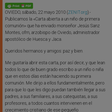
A
n
o
e
p
g
o
r
p
e
k
r
OVIEDO, sábado, 22 mayo 2010 (
ZENIT.org
).-
Publicamos la «Carta abierta a un niño de primera
comunión» que ha enviado monseñor Jesús Sanz
Montes, ofm, arzobispo de Oviedo, administrador
apostólico de Huesca y Jaca.
Queridos hermanos y amigos: paz y bien.
Me gustaría abrir esta carta, por así decir, y que lean
todos lo que de buen grado escribo a un niño o niña
que en estos días están haciendo su primera
comunión. Me dirijo a ellos fundamentalmente, pero
para que lo que les digo puedan también llegar a sus
padres, a sus familiares, a sus catequistas, a sus
profesores, a todos cuantos intervienen en el
crecimiento cristiano de ese pequeño.