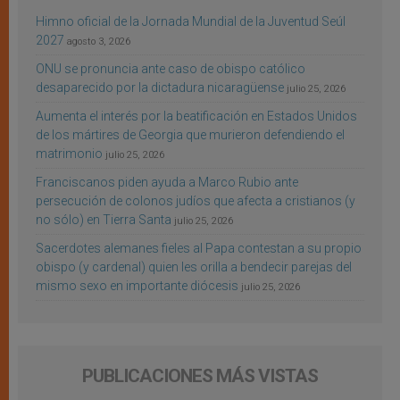
Himno oficial de la Jornada Mundial de la Juventud Seúl
2027
agosto 3, 2026
ONU se pronuncia ante caso de obispo católico
desaparecido por la dictadura nicaragüense
julio 25, 2026
Aumenta el interés por la beatificación en Estados Unidos
de los mártires de Georgia que murieron defendiendo el
matrimonio
julio 25, 2026
Franciscanos piden ayuda a Marco Rubio ante
persecución de colonos judíos que afecta a cristianos (y
no sólo) en Tierra Santa
julio 25, 2026
Sacerdotes alemanes fieles al Papa contestan a su propio
obispo (y cardenal) quien les orilla a bendecir parejas del
mismo sexo en importante diócesis
julio 25, 2026
PUBLICACIONES MÁS VISTAS