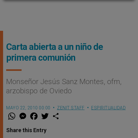
Carta abierta a un niño de
primera comunión
Monseñor Jesús Sanz Montes, ofm,
arzobispo de Oviedo
MAYO 22, 2010 00:00
ZENIT STAFF
ESPIRITUALIDAD
W
M
F
T
S
h
e
a
w
h
a
s
c
i
a
t
s
e
t
r
Share this Entry
s
e
b
t
e