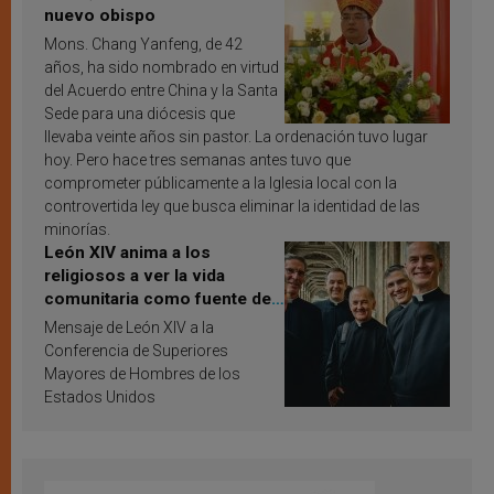
nuevo obispo
Mons. Chang Yanfeng, de 42
años, ha sido nombrado en virtud
del Acuerdo entre China y la Santa
Sede para una diócesis que
llevaba veinte años sin pastor. La ordenación tuvo lugar
hoy. Pero hace tres semanas antes tuvo que
comprometer públicamente a la Iglesia local con la
controvertida ley que busca eliminar la identidad de las
minorías.
León XIV anima a los
religiosos a ver la vida
comunitaria como fuente de
inspiración y santificación
Mensaje de León XIV a la
Conferencia de Superiores
Mayores de Hombres de los
Estados Unidos