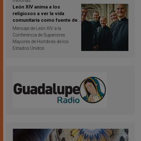
minorías.
León XIV anima a los
religiosos a ver la vida
comunitaria como fuente de
inspiración y santificación
Mensaje de León XIV a la
Conferencia de Superiores
Mayores de Hombres de los
Estados Unidos