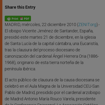
a
s
c
i
a
t
s
e
t
r
Share this Entry
s
e
b
t
e
A
n
o
e
p
g
o
r
p
e
k
r
MADRID, miércoles, 22 diciembre 2010 (
ZENIT.org
).-
El obispo Vicente Jiménez de Santander, España,
presidió este martes 21 de diciembre, en la iglesia
de Santa Lucía de la capital cántabra, una Eucaristía,
tras la clausura del proceso diocesano de
canonización del cardenal Ángel Herrera Oria (1886-
1968), originario de esta tierra norteña de la
península ibérica.
El acto público de clausura de la causa diocesana se
celebró en el Aula Magna de la Universidad CEU-San
Pablo de Madrid, presidido por el cardenal arzobispo
de Madrid Antonio María Rouco Varela, presidente