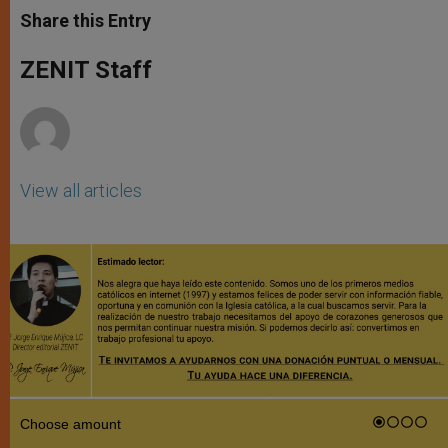
t
s
e
t
r
Share this Entry
s
e
b
t
e
A
n
o
e
p
g
o
r
ZENIT Staff
p
e
k
r
View all articles