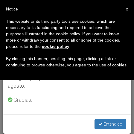
ES
Notice
×
x
Aviso importante
This website or its third party tools use cookies, which are
necessary to its functioning and required to achieve the
Del 27 de julio al 7 de agosto haremos la pausa
purposes illustrated in the cookie policy. If you want to know
anual, aprovechando que en el periodo de verano
more or withdraw your consent to all or some of the cookies,
please refer to the
cookie policy
.
se generan menos informaciones y también el
consumo de las mismas disminuye.
By closing this banner, scrolling this page, clicking a link or
continuing to browse otherwise, you agree to the use of cookies.
Retomamos el trabajo ordinario de las ediciones
en inglés y español de ZENIT el lunes 10 de
agosto.
Gracias.
Entendido