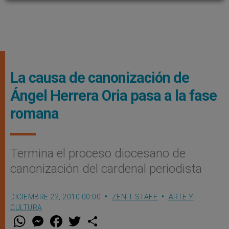
La causa de canonización de
Ángel Herrera Oria pasa a la fase
romana
Termina el proceso diocesano de
canonización del cardenal periodista
DICIEMBRE 22, 2010 00:00
ZENIT STAFF
ARTE Y
CULTURA
W
M
F
T
S
h
e
a
w
h