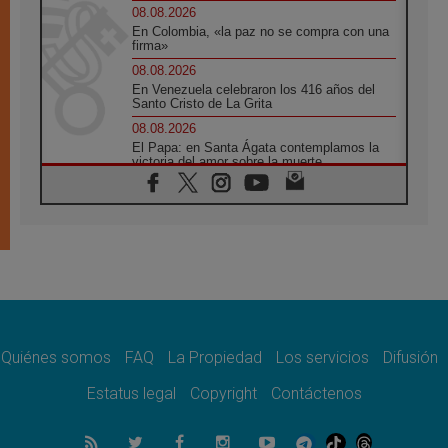
08.08.2026
En Colombia, «la paz no se compra con una
firma»
08.08.2026
En Venezuela celebraron los 416 años del
Santo Cristo de La Grita
08.08.2026
El Papa: en Santa Ágata contemplamos la
victoria del amor sobre la muerte
08.08.2026
León XIV visitará el Santuario de la Madre
del Buen Consejo de Genazzano
07.08.2026
Filipinas: el Vicariato Apostólico de Calapán
se convierte en diócesis
07.08.2026
Honduras: Los desplazados invisibles de una
crisis olvidada
Quiénes somos
FAQ
La Propiedad
Los servicios
Difusión
07.08.2026
Bokalic: "En Argentina el Papa León señalará
Estatus legal
Copyright
Contáctenos
el compromiso del cristiano"
07.08.2026
La matanza de niños en Gaza no cesa: 300