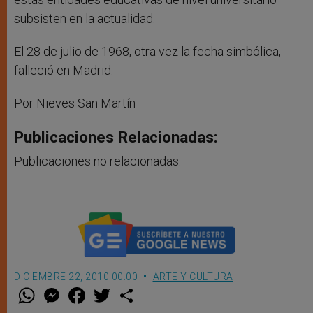
subsisten en la actualidad.
El 28 de julio de 1968, otra vez la fecha simbólica,
falleció en Madrid.
Por Nieves San Martín
Publicaciones Relacionadas:
Publicaciones no relacionadas.
DICIEMBRE 22, 2010 00:00
ARTE Y CULTURA
W
M
F
T
S
h
e
a
w
h
a
s
c
i
a