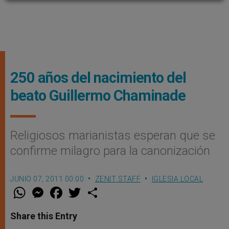
250 años del nacimiento del
beato Guillermo Chaminade
Religiosos marianistas esperan que se
confirme milagro para la canonización
JUNIO 07, 2011 00:00
ZENIT STAFF
IGLESIA LOCAL
W
M
F
T
S
h
e
a
w
h
a
s
c
i
a
t
s
e
t
r
Share this Entry
s
e
b
t
e