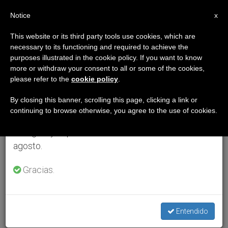
ES
Notice
×
x
Aviso importante
This website or its third party tools use cookies, which are
necessary to its functioning and required to achieve the
Del 27 de julio al 7 de agosto haremos la pausa
purposes illustrated in the cookie policy. If you want to know
anual, aprovechando que en el periodo de verano
more or withdraw your consent to all or some of the cookies,
please refer to the
cookie policy
.
se generan menos informaciones y también el
consumo de las mismas disminuye.
By closing this banner, scrolling this page, clicking a link or
continuing to browse otherwise, you agree to the use of cookies.
Retomamos el trabajo ordinario de las ediciones
en inglés y español de ZENIT el lunes 10 de
agosto.
Gracias.
Entendido