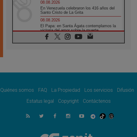
08.08.2026
En Venezuela celebraron los 416 años del
Santo Cristo de La Grita
08.08.2026
El Papa: en Santa Ágata contemplamos la
victoria del amor sobre la muerte
08.08.2026
León XIV visitará el Santuario de la Madre
del Buen Consejo de Genazzano
07.08.2026
Filipinas: el Vicariato Apostólico de Calapán
se convierte en diócesis
07.08.2026
Honduras: Los desplazados invisibles de una
crisis olvidada
Quiénes somos
FAQ
La Propiedad
Los servicios
Difusión
07.08.2026
Bokalic: "En Argentina el Papa León señalará
Estatus legal
Copyright
Contáctenos
el compromiso del cristiano"
07.08.2026
La matanza de niños en Gaza no cesa: 300
muertos en 300 días
07.08.2026
Tagle: La guerra desfigura el mundo, solo la
revelación de Dios lo transfigura