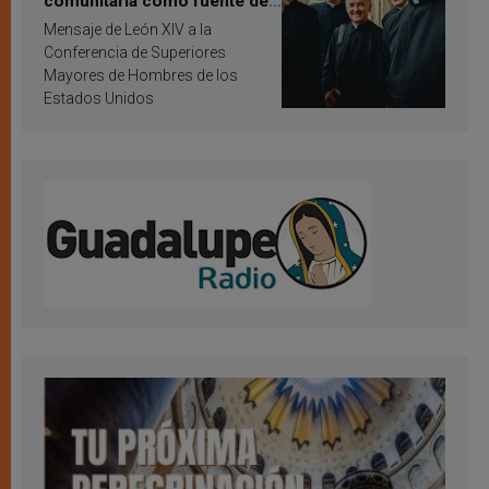
comunitaria como fuente de
inspiración y santificación
Mensaje de León XIV a la
Conferencia de Superiores
Mayores de Hombres de los
Estados Unidos