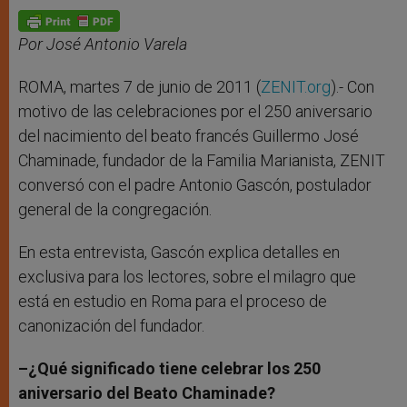
A
n
o
e
p
g
o
r
p
e
k
r
Por José Antonio Varela
ROMA, martes 7 de junio de 2011 (
ZENIT.org
).- Con
motivo de las celebraciones por el 250 aniversario
del nacimiento del beato francés Guillermo José
Chaminade, fundador de la Familia Marianista, ZENIT
conversó con el padre Antonio Gascón, postulador
general de la congregación.
En esta entrevista, Gascón explica detalles en
exclusiva para los lectores, sobre el milagro que
está en estudio en Roma para el proceso de
canonización del fundador.
–
¿Qu
é significa
do tiene
celebrar los 250
aniversario del Beato Chaminade?