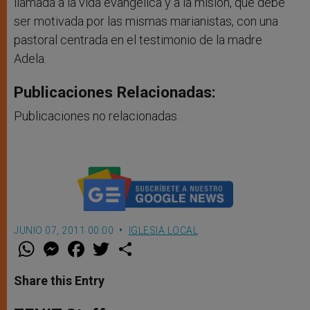
llamada a la vida evangélica y a la misión, que debe
ser motivada por las mismas marianistas, con una
pastoral centrada en el testimonio de la madre
Adela.
Publicaciones Relacionadas:
Publicaciones no relacionadas.
JUNIO 07, 2011 00:00
IGLESIA LOCAL
W
M
F
T
S
h
e
a
w
h
a
s
c
i
a
t
s
e
t
r
Share this Entry
s
e
b
t
e
A
n
o
e
p
g
o
r