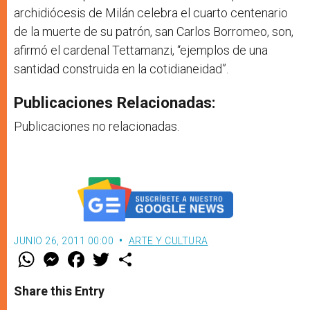
archidiócesis de Milán celebra el cuarto centenario
de la muerte de su patrón, san Carlos Borromeo, son,
afirmó el cardenal Tettamanzi, “ejemplos de una
santidad construida en la cotidianeidad”.
Publicaciones Relacionadas:
Publicaciones no relacionadas.
JUNIO 26, 2011 00:00
ARTE Y CULTURA
W
M
F
T
S
h
e
a
w
h
a
s
c
i
a
t
s
e
t
r
Share this Entry
s
e
b
t
e
A
n
o
e