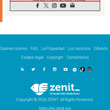
fallecidos y daños en varias ciudades
10.08.2026
Ébola en RD Congo: Alarma de la UNICEF
por 743 casos confirmados entre niños
10.08.2026
Los obispos de Francia invitan a rezar por el
viaje del Papa
10.08.2026
Indonesia: Un dólar para la construcción de
219 iglesias
Quiénes somos
FAQ
La Propiedad
Los servicios
Difusión
10.08.2026
En Cisjordania, los cristianos se sienten
Estatus legal
Copyright
Contáctenos
solos frente a la violencia de los colonos
09.08.2026
Iglesia en Ceuta convoca a una vigilia de
oración por la paz y la estabilidad
09.08.2026
El Papa: Detengan la espiral de violencia y
den cabida a la diplomacia
Copyright © 2026 ZENIT. All Rights Reserved.
https://es.zenit.org