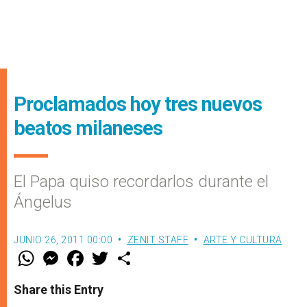
Proclamados hoy tres nuevos
beatos milaneses
El Papa quiso recordarlos durante el
Ángelus
JUNIO 26, 2011 00:00
ZENIT STAFF
ARTE Y CULTURA
W
M
F
T
S
h
e
a
w
h
a
s
c
i
a
t
s
e
t
r
Share this Entry
s
e
b
t
e