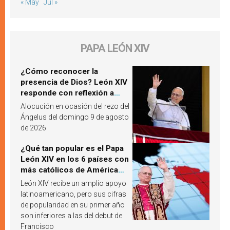
« May
Jul »
PAPA LEÓN XIV
¿Cómo reconocer la
presencia de Dios? León XIV
responde con reflexión a
partir de un pasaje del
Alocución en ocasión del rezo del
Evangelio
Ángelus del domingo 9 de agosto
de 2026
¿Qué tan popular es el Papa
León XIV en los 6 países con
más católicos de América
Latina en 2026? Publican
León XIV recibe un amplio apoyo
resultados de investigación
latinoamericano, pero sus cifras
de popularidad en su primer año
son inferiores a las del debut de
Francisco