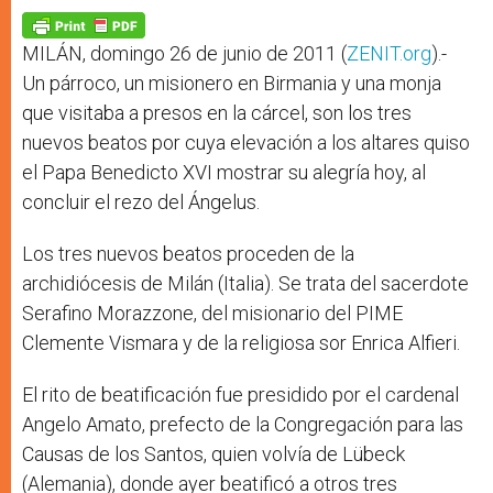
A
n
o
e
p
g
o
r
p
e
k
r
MILÁN, domingo 26 de junio de 2011 (
ZENIT.org
).-
Un párroco, un misionero en Birmania y una monja
que visitaba a presos en la cárcel, son los tres
nuevos beatos por cuya elevación a los altares quiso
el Papa Benedicto XVI mostrar su alegría hoy, al
concluir el rezo del Ángelus.
Los tres nuevos beatos proceden de la
archidiócesis de Milán (Italia). Se trata del sacerdote
Serafino Morazzone, del misionario del PIME
Clemente Vismara y de la religiosa sor Enrica Alfieri.
El rito de beatificación fue presidido por el cardenal
Angelo Amato, prefecto de la Congregación para las
Causas de los Santos, quien volvía de Lübeck
(Alemania), donde ayer beatificó a otros tres