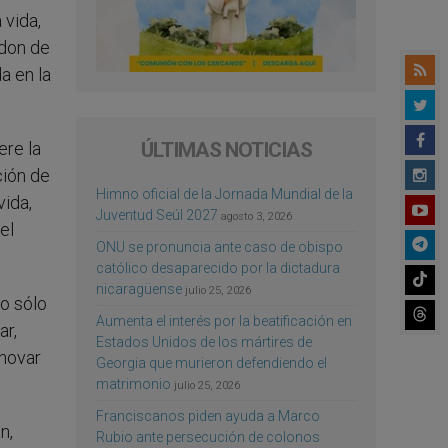
 vida,
 don de
da en la
ÚLTIMAS NOTICIAS
ere la
ción de
Himno oficial de la Jornada Mundial de la
vida,
Juventud Seúl 2027
agosto 3, 2026
el
ONU se pronuncia ante caso de obispo
católico desaparecido por la dictadura
nicaragüense
julio 25, 2026
no sólo
Aumenta el interés por la beatificación en
ar,
Estados Unidos de los mártires de
enovar
Georgia que murieron defendiendo el
matrimonio
julio 25, 2026
Franciscanos piden ayuda a Marco
n,
Rubio ante persecución de colonos