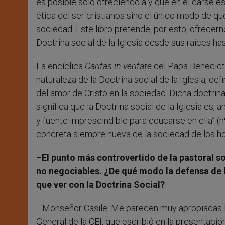
es posible sólo ofreciéndola y que en el darse est
ética del ser cristianos sino el único modo de qu
sociedad. Este libro pretende, por esto, ofrecerno
Doctrina social de la Iglesia desde sus raíces ha
La encíclica
Caritas in veritate
del Papa Benedicto
naturaleza de la Doctrina social de la Iglesia, def
del amor de Cristo en la sociedad. Dicha doctrina 
significa que la Doctrina social de la Iglesia es,
y fuente imprescindible para educarse en ella” (nº1
concreta siempre nueva de la sociedad de los ho
–El punto más controvertido de la pastoral soc
no negociables. ¿De qué modo la defensa de la 
que ver con la Doctrina Social?
–Monseñor Casile: Me parecen muy apropiadas la
General de la CEI, que escribió en la presentació