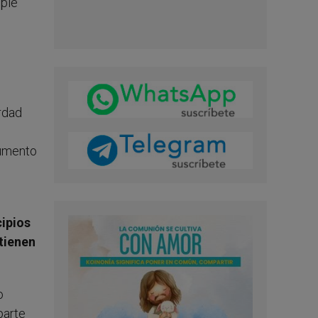
mple
erdad
rumento
cipios
 tienen
o
parte