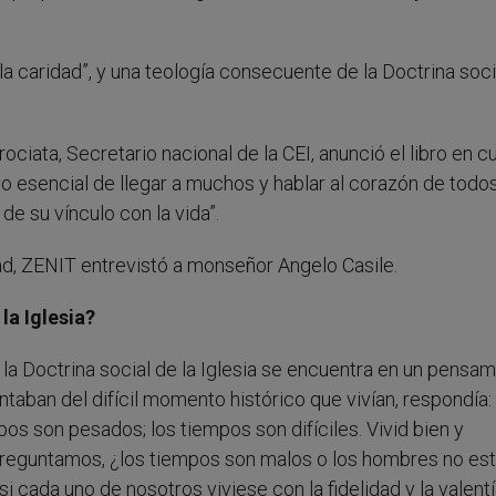
e la caridad”, y una teología consecuente de la Doctrina soci
ociata, Secretario nacional de la CEI, anunció el libro en c
vo esencial de llegar a muchos y hablar al corazón de todo
e su vínculo con la vida”.
ad, ZENIT entrevistó a monseñor Angelo Casile.
la Iglesia?
 la Doctrina social de la Iglesia se encuentra en un pensa
taban del difícil momento histórico que vivían, respondía:
os son pesados; los tiempos son difíciles. Vivid bien y
preguntamos, ¿los tiempos son malos o los hombres no est
 cada uno de nosotros viviese con la fidelidad y la valent