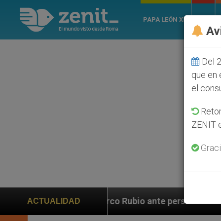
PAPA LEÓN XIV
ROMA
Av
Del 2
que en 
el cons
Retom
ZENIT e
Graci
arco Rubio ante persecución de colonos judíos que afe
ACTUALIDAD