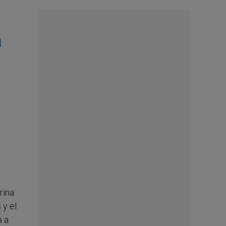
a
rina
 y el
a a