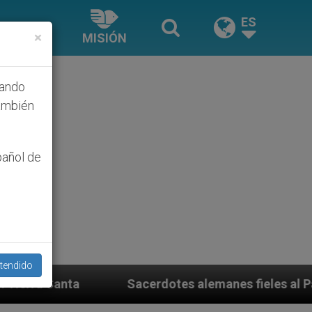
ES
×
MISIÓN
hando
ambién
pañol de
tendido
acerdotes alemanes fieles al Papa contestan a su propi