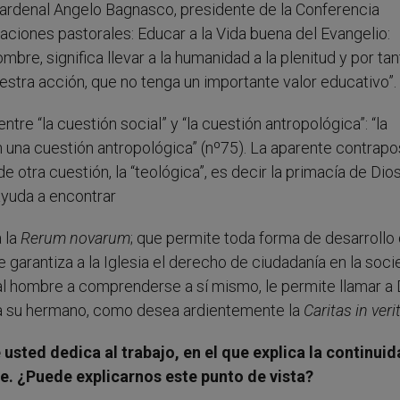
cardenal Angelo Bagnasco, presidente de la Conferencia
ntaciones pastorales: Educar a la Vida buena del Evangelio:
bre, significa llevar a la humanidad a la plenitud y por tan
uestra acción, que no tenga un importante valor educativo”.
tre “la cuestión social” y “la cuestión antropológica”: “la
 una cuestión antropológica” (nº75). La aparente contrapo
e otra cuestión, la “teológica”, es decir la primacía de Dio
ayuda a encontrar
a la
Rerum novarum
; que permite toda forma de desarrollo 
ue garantiza a la Iglesia el derecho de ciudadanía en la soci
al hombre a comprenderse a sí mismo, le permite llamar a 
a su hermano, como desea ardientemente la
Caritas in veri
 usted dedica al trabajo, en el que explica la continui
re. ¿Puede explicarnos este punto de vista?