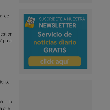
al de
uestión
s” para
miento
án a la
ía que