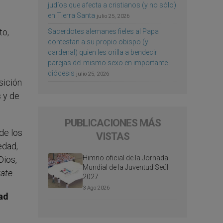
judíos que afecta a cristianos (y no sólo)
en Tierra Santa
julio 25, 2026
to,
Sacerdotes alemanes fieles al Papa
contestan a su propio obispo (y
cardenal) quien les orilla a bendecir
parejas del mismo sexo en importante
diócesis
julio 25, 2026
sición
s y de
PUBLICACIONES MÁS
de los
VISTAS
edad,
Himno oficial de la Jornada
Dios,
Mundial de la Juventud Seúl
tate
.
2027
3 Ago 2026
dad