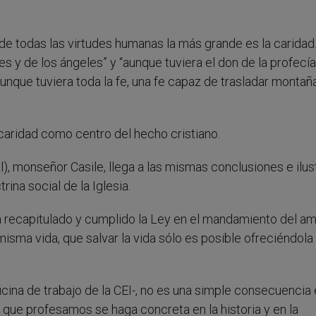
e de todas las virtudes humanas la más grande es la caridad
s y de los ángeles” y “aunque tuviera el don de la profecía
unque tuviera toda la fe, una fe capaz de trasladar montaña
aridad como centro del hecho cristiano.
al), monseñor Casile, llega a las mismas conclusiones e ilus
rina social de la Iglesia.
a recapitulado y cumplido la Ley en el mandamiento del a
isma vida, que salvar la vida sólo es posible ofreciéndola
oficina de trabajo de la CEI-, no es una simple consecuencia 
e que profesamos se haga concreta en la historia y en la