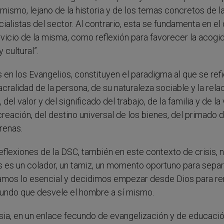
í mismo, lejano de la historia y de los temas concretos de la
alistas del sector. Al contrario, esta se fundamenta en el
l servicio de la misma, como reflexión para favorecer la acogi
 cultural”.
en los Evangelios, constituyen el paradigma al que se refi
acralidad de la persona, de su naturaleza sociable y la rela
 del valor y del significado del trabajo, de la familia y de la 
 creación, del destino universal de los bienes, del primado d
renas.
reflexiones de la DSC, también en este contexto de crisis, 
s es un colador, un tamiz, un momento oportuno para separ
alvamos lo esencial y decidimos empezar desde Dios para r
fundo que desvele el hombre a sí mismo.
glesia, en un enlace fecundo de evangelización y de educació