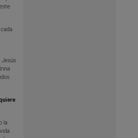
 este
e cada
de Jesús
trina
ridos
 quiere
o la
vida