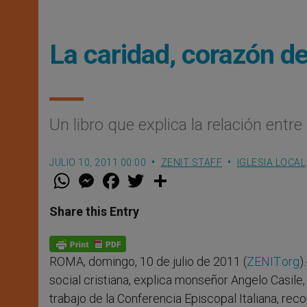
La caridad, corazón de 
Un libro que explica la relación entre 
JULIO 10, 2011 00:00
ZENIT STAFF
IGLESIA LOCAL
W
M
F
T
S
h
e
a
w
h
a
s
c
i
a
t
s
e
t
r
Share this Entry
s
e
b
t
e
A
n
o
e
p
g
o
r
p
e
k
ROMA, domingo, 10 de julio de 2011 (
ZENIT.org
)
r
social cristiana, explica monseñor Angelo Casile, 
trabajo de la Conferencia Episcopal Italiana, rec