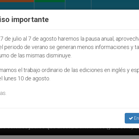
IGLESIA Y MUNDO
DOCUMENTOS
DONATIVOS
iso importante
7 de julio al 7 de agosto haremos la pausa anual, aprovec
el periodo de verano se generan menos informaciones y t
umo de las mismas disminuye.
amos el trabajo ordinario de las ediciones en inglés y es
l lunes 10 de agosto.
as.
En
cta a cristianos (y no sólo) en Tierra Santa
S