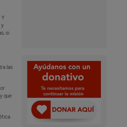
. Y
 y
s, si
tra las
mor
 y que
ética