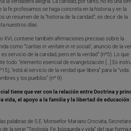
á la verdadera alegría. La caridad, por tanto, no es una si
e la fe profesamos se haga concreta en la historia y en la
s un resumen de la “historia de la caridad”, es decir de la
sta nuestros días.
 XVI, contiene también afirmaciones precisas sobre la
inida como “’
caritas in veritate in re sociali’
, anuncio de la v
es servicio de la caridad, pero en la verdad” (nº5). Lo que
 ante todo: “elemento esencial de evangelización […] Es inst
5), “está al servicio de la verdad que libera” para la “vida
mbres y los pueblos” (nº 9).
ial tiene que ver con la relación entre Doctrina y prin
vida, el apoyo a la familia y la libertad de educación
s palabras de S.E. Monseñor Mariano Crociata, Secretari
n de la serie “Teología. Fe, búsqueda y vida” del que forma 