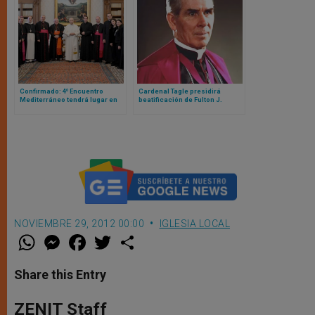
Confirmado: 4º Encuentro
Cardenal Tagle presidirá
Mediterráneo tendrá lugar en
beatificación de Fulton J.
Barcelona con la presencia del
Sheen: esta es la fecha y lugar
Papa
NOVIEMBRE 29, 2012 00:00
IGLESIA LOCAL
W
M
F
T
S
h
e
a
w
h
a
s
c
i
a
t
s
e
t
r
Share this Entry
s
e
b
t
e
A
n
o
e
p
g
o
r
ZENIT Staff