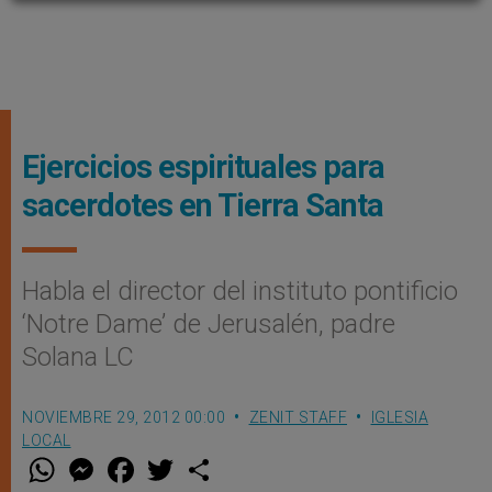
Ejercicios espirituales para
sacerdotes en Tierra Santa
Habla el director del instituto pontificio
‘Notre Dame’ de Jerusalén, padre
Solana LC
NOVIEMBRE 29, 2012 00:00
ZENIT STAFF
IGLESIA
LOCAL
W
M
F
T
S
h
e
a
w
h