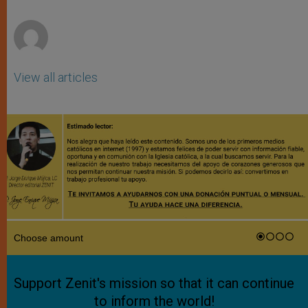
p
e
k
r
View all articles