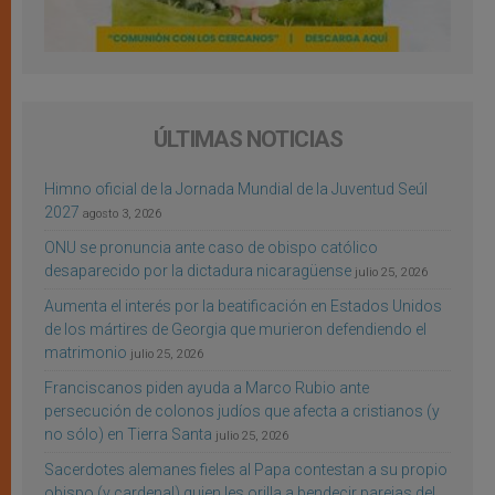
ÚLTIMAS NOTICIAS
Himno oficial de la Jornada Mundial de la Juventud Seúl
2027
agosto 3, 2026
ONU se pronuncia ante caso de obispo católico
desaparecido por la dictadura nicaragüense
julio 25, 2026
Aumenta el interés por la beatificación en Estados Unidos
de los mártires de Georgia que murieron defendiendo el
matrimonio
julio 25, 2026
Franciscanos piden ayuda a Marco Rubio ante
persecución de colonos judíos que afecta a cristianos (y
no sólo) en Tierra Santa
julio 25, 2026
Sacerdotes alemanes fieles al Papa contestan a su propio
obispo (y cardenal) quien les orilla a bendecir parejas del