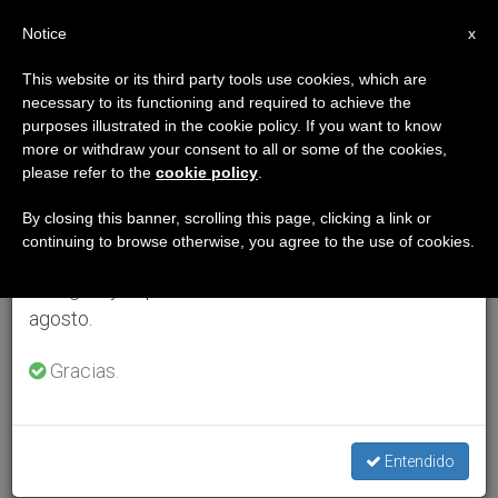
ES
Notice
×
x
Aviso importante
This website or its third party tools use cookies, which are
necessary to its functioning and required to achieve the
Del 27 de julio al 7 de agosto haremos la pausa
purposes illustrated in the cookie policy. If you want to know
anual, aprovechando que en el periodo de verano
more or withdraw your consent to all or some of the cookies,
please refer to the
cookie policy
.
se generan menos informaciones y también el
consumo de las mismas disminuye.
By closing this banner, scrolling this page, clicking a link or
continuing to browse otherwise, you agree to the use of cookies.
Retomamos el trabajo ordinario de las ediciones
en inglés y español de ZENIT el lunes 10 de
agosto.
Gracias.
Entendido