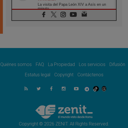
La visita del Papa León XIV a Asís en un
minuto
06.08.2026
El agradecimiento de los jóvenes al Papa:
«Hoy nos sentimos Iglesia»
06.08.2026
Líbano: Reanudan los coloquios en Roma en
medio de tensiones y ataques en el sur del
país
06.08.2026
Hiroshima y Nagasaki, 81 años después.
Comienzan "Diez Días Oración por la Paz"
Quiénes somos
FAQ
La Propiedad
Los servicios
Difusión
06.08.2026
Estatus legal
Copyright
Contáctenos
Pizzaballa en Asís: los cristianos quieren
paz
06.08.2026
Sturla: La visita de León XIV será una buena
noticia para todo el Uruguay
06.08.2026
León XIV: La revolución del Evangelio
derriba los muros que separan
Copyright © 2026 ZENIT. All Rights Reserved.