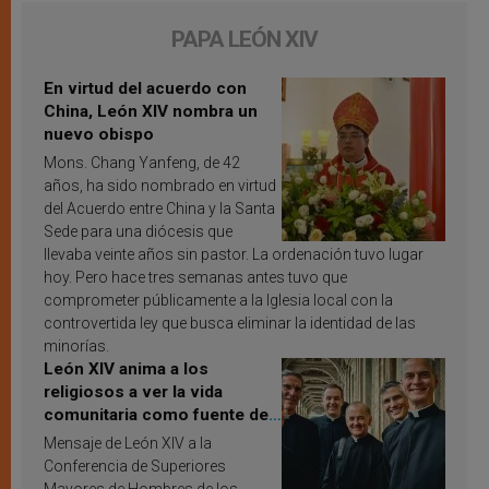
PAPA LEÓN XIV
En virtud del acuerdo con
China, León XIV nombra un
nuevo obispo
Mons. Chang Yanfeng, de 42
años, ha sido nombrado en virtud
del Acuerdo entre China y la Santa
Sede para una diócesis que
llevaba veinte años sin pastor. La ordenación tuvo lugar
hoy. Pero hace tres semanas antes tuvo que
comprometer públicamente a la Iglesia local con la
controvertida ley que busca eliminar la identidad de las
minorías.
León XIV anima a los
religiosos a ver la vida
comunitaria como fuente de
inspiración y santificación
Mensaje de León XIV a la
Conferencia de Superiores