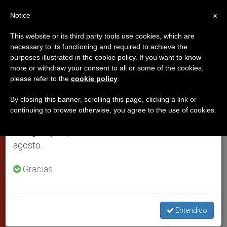
ES
Notice
×
x
Aviso importante
This website or its third party tools use cookies, which are
necessary to its functioning and required to achieve the
Del 27 de julio al 7 de agosto haremos la pausa
purposes illustrated in the cookie policy. If you want to know
Cardenal Carlos Amigo Vallejo
anual, aprovechando que en el periodo de verano
more or withdraw your consent to all or some of the cookies,
please refer to the
cookie policy
.
se generan menos informaciones y también el
consumo de las mismas disminuye.
By closing this banner, scrolling this page, clicking a link or
Nacido el 23 de agosto de 1934
continuing to browse otherwise, you agree to the use of cookies.
Retomamos el trabajo ordinario de las ediciones
en inglés y español de ZENIT el lunes 10 de
MARZO 01, 2013 00:00
ZENIT STAFF
PAPAS
W
M
F
T
S
agosto.
h
e
a
w
h
a
s
c
i
a
t
s
e
t
r
Gracias.
Share this Entry
s
e
b
t
e
A
n
o
e
p
g
o
r
p
e
k
r
Humorísticamente el cardenal Carlos Amigo Vallejo
Entendido
comentaba a los medios en estos días que no será