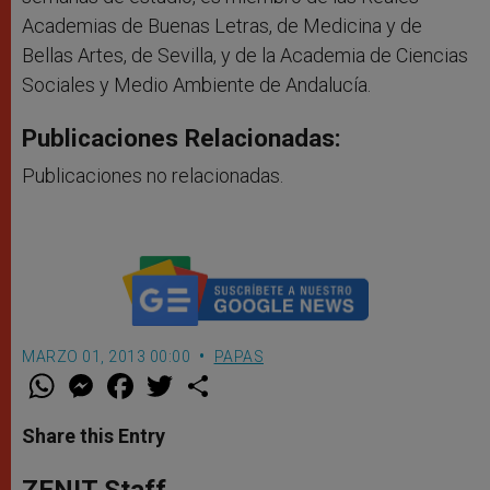
Academias de Buenas Letras, de Medicina y de
Bellas Artes, de Sevilla, y de la Academia de Ciencias
Sociales y Medio Ambiente de Andalucía.
Publicaciones Relacionadas:
Publicaciones no relacionadas.
MARZO 01, 2013 00:00
PAPAS
W
M
F
T
S
h
e
a
w
h
a
s
c
i
a
t
s
e
t
r
Share this Entry
s
e
b
t
e
A
n
o
e
p
g
o
r