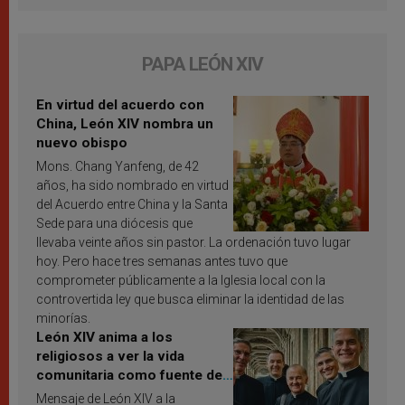
PAPA LEÓN XIV
En virtud del acuerdo con
China, León XIV nombra un
nuevo obispo
Mons. Chang Yanfeng, de 42
años, ha sido nombrado en virtud
del Acuerdo entre China y la Santa
Sede para una diócesis que
llevaba veinte años sin pastor. La ordenación tuvo lugar
hoy. Pero hace tres semanas antes tuvo que
comprometer públicamente a la Iglesia local con la
controvertida ley que busca eliminar la identidad de las
minorías.
León XIV anima a los
religiosos a ver la vida
comunitaria como fuente de
inspiración y santificación
Mensaje de León XIV a la