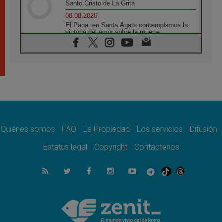
Santo Cristo de La Grita
08.08.2026
El Papa: en Santa Ágata contemplamos la
victoria del amor sobre la muerte
08.08.2026
León XIV visitará el Santuario de la Madre
del Buen Consejo de Genazzano
07.08.2026
Filipinas: el Vicariato Apostólico de Calapán
se convierte en diócesis
07.08.2026
Honduras: Los desplazados invisibles de una
crisis olvidada
Quiénes somos
FAQ
La Propiedad
Los servicios
Difusión
07.08.2026
Bokalic: "En Argentina el Papa León señalará
Estatus legal
Copyright
Contáctenos
el compromiso del cristiano"
07.08.2026
La matanza de niños en Gaza no cesa: 300
muertos en 300 días
07.08.2026
Tagle: La guerra desfigura el mundo, solo la
revelación de Dios lo transfigura