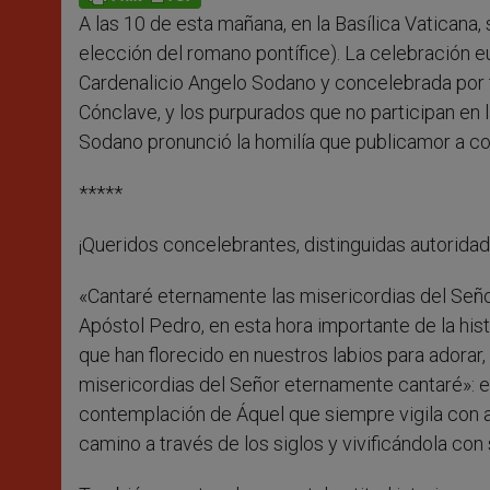
p
e
k
A las 10 de esta mañana, en la Basílica Vaticana,
r
elección del romano pontífice). La celebración e
Cardenalicio Angelo Sodano y concelebrada por t
Cónclave, y los purpurados que no participan en l
Sodano pronunció la homilía que publicamor a cont
*****
¡Queridos concelebrantes, distinguidas autorida
«Cantaré eternamente las misericordias del Seño
Apóstol Pedro, en esta hora importante de la hist
que han florecido en nuestros labios para adorar,
misericordias del Señor eternamente cantaré»: es 
contemplación de Áquel que siempre vigila con am
camino a través de los siglos y vivificándola con 