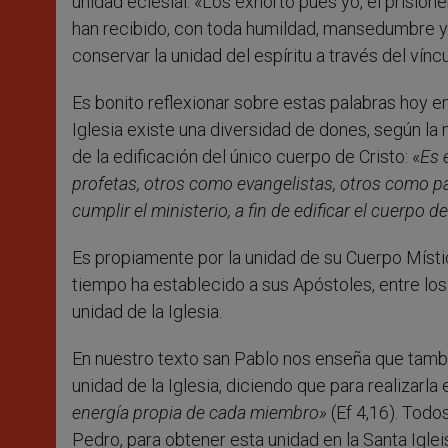
unidad eclesial: «Los exhorto pues yo, el prisio
han recibido, con toda humildad, mansedumbre y
conservar la unidad del espíritu a través del víncul
Es bonito reflexionar sobre estas palabras hoy en
Iglesia existe una diversidad de dones, según la 
de la edificación del único cuerpo de Cristo: «
Es 
profetas, otros como evangelistas, otros como p
cumplir el ministerio, a fin de edificar el cuerpo d
Es propiamente por la unidad de su Cuerpo Místic
tiempo ha establecido a sus Apóstoles, entre lo
unidad de la Iglesia.
En nuestro texto san Pablo nos enseña que tambi
unidad de la Iglesia, diciendo que para realizarla
energía propia de cada miembro»
(Ef 4,16). Todo
Pedro, para obtener esta unidad en la Santa Iglei