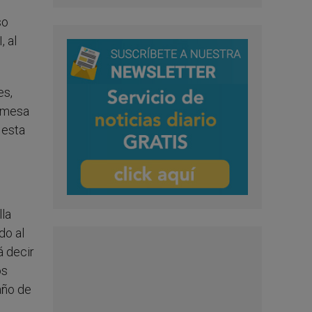
so
, al
es,
romesa
 esta
lla
do al
á decir
os
año de