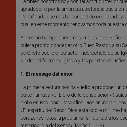
También nosotros hoy con tal actitud interior qu
agradecerle por la amorosa asistencia que siempre
Pontificado que nos ha concedido con la vida y l
cual en este momento renovamos toda nuestra gr
Al mismo tiempo queremos implorar del Señor que
quiera pronto conceder otro Buen Pastor, a su San
de Cristo sobre el carácter indefectible de su Ig
piedra edificaré mi Iglesia y las puertas del infie
1. El mensaje del amor
La primera lectura nos ha vuelto a proponer un ce
parte llamada «el Libro de la consolación» (Isaías
exilio en Babilonia. Para ellos Dios anuncia el e
«El espíritu del Señor Dios está sobre mí… me ha 
corazones rotos, a proclamar la libertad a los es
misericordia del Señor» (Isaías 61,1-3)