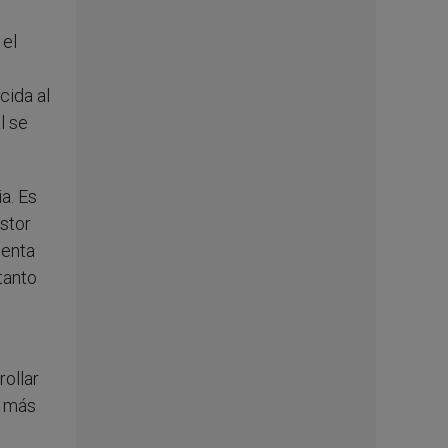
 el
cida al
l se
a. Es
stor
ienta
tanto
rollar
o más