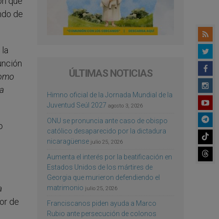
ón que
ndo de
 la
unción
ÚLTIMAS NOTICIAS
como
ra
Himno oficial de la Jornada Mundial de la
Juventud Seúl 2027
agosto 3, 2026
ONU se pronuncia ante caso de obispo
o
católico desaparecido por la dictadura
nicaragüense
julio 25, 2026
Aumenta el interés por la beatificación en
Estados Unidos de los mártires de
Georgia que murieron defendiendo el
a
matrimonio
julio 25, 2026
or de
Franciscanos piden ayuda a Marco
Rubio ante persecución de colonos