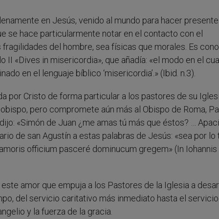
 plenamente en Jesús, venido al mundo para hacer presente
e se hace particularmente notar en el contacto con el
las fragilidades del hombre, sea físicas que morales. Es cono
 II «Dives in misericordia», que añadía: «el modo en el cua
o en el lenguaje bíblico ‘misericordia’.» (Ibid. n.3).
a por Cristo de forma particular a los pastores de su Iglesi
 obispo, pero compromete aún más al Obispo de Roma, Pa
ús dijo: «Simón de Juan ¿me amas tú más que éstos? … Apac
rio de san Agustín a estas palabras de Jesús: «sea por lo 
it amoris officium pasceré dominucum gregem» (In Iohannis
este amor que empuja a los Pastores de la Iglesia a desar
po, del servicio caritativo más inmediato hasta el servici
ngelio y la fuerza de la gracia.