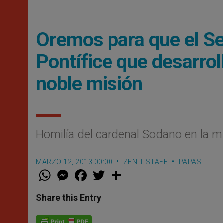
Oremos para que el S
Pontífice que desarrol
noble misión
Homilía del cardenal Sodano en la mi
MARZO 12, 2013 00:00
ZENIT STAFF
PAPAS
W
M
F
T
S
h
e
a
w
h
a
s
c
i
a
t
s
e
t
r
Share this Entry
s
e
b
t
e
A
n
o
e
p
g
o
r