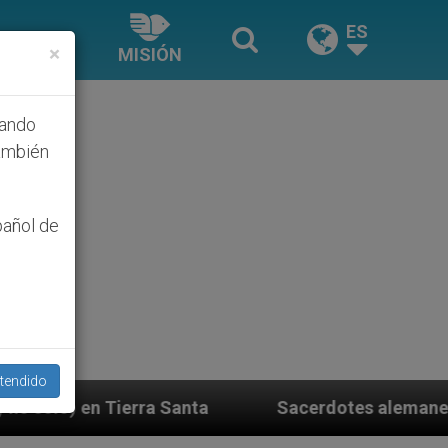
ES
×
MISIÓN
hando
ambién
pañol de
tendido
anta
Sacerdotes alemanes fieles al Papa contest