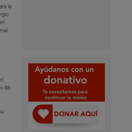
ara la
egio
el
enal
el
mo 88
su