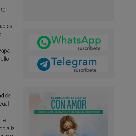
tal
dad es
o
 Papa
rollo
ad de
cual
rte
do a la