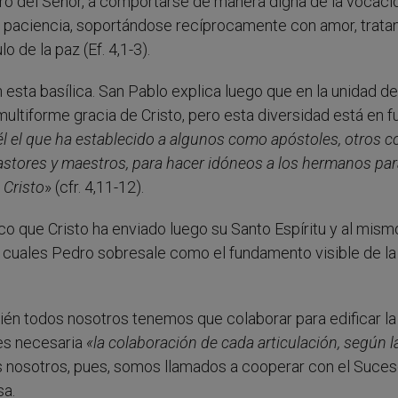
nero del Señor, a comportarse de manera digna de la vocaci
 paciencia, soportándose recíprocamente con amor, trata
o de la paz (Ef. 4,1-3).
 esta basílica. San Pablo explica luego que en la unidad de
multiforme gracia de Cristo, pero esta diversidad está en f
él el que ha establecido a algunos como apóstoles, otros 
astores y maestros, para hacer idóneos a los hermanos pa
e Cristo
» (cfr. 4,11-12).
o que Cristo ha enviado luego su Santo Espíritu y al mism
s cuales Pedro sobresale como el fundamento visible de la
én todos nosotros tenemos que colaborar para edificar la
 es necesaria
«la colaboración de cada articulación, según l
s nosotros, pues, somos llamados a cooperar con el Suces
sa.