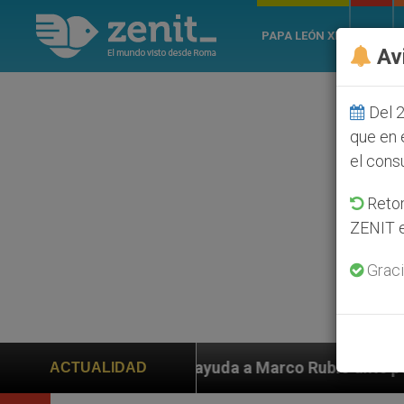
PAPA LEÓN XIV
ROMA
Av
Del 2
que en 
el cons
Retom
ZENIT e
Graci
den ayuda a Marco Rubio ante persecución de colonos j
ACTUALIDAD