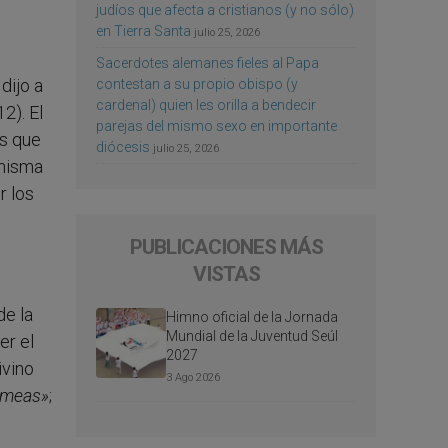
judíos que afecta a cristianos (y no sólo)
en Tierra Santa
julio 25, 2026
Sacerdotes alemanes fieles al Papa
dijo a
contestan a su propio obispo (y
cardenal) quien les orilla a bendecir
2). El
parejas del mismo sexo en importante
os que
diócesis
julio 25, 2026
 misma
r los
PUBLICACIONES MÁS
VISTAS
de la
Himno oficial de la Jornada
Mundial de la Juventud Seúl
er el
2027
ivino
3 Ago 2026
 meas»
;