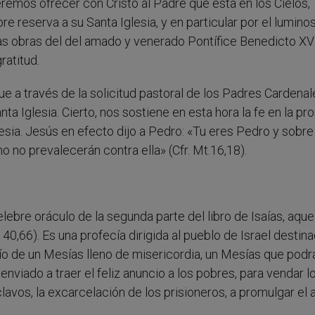
eremos ofrecer con Cristo al Padre que está en los Cielos,
 reserva a su Santa Iglesia, y en particular por el lumino
as obras del del amado y venerado Pontífice Benedicto XVI
atitud.
 a través de la solicitud pastoral de los Padres Cardenal
ta Iglesia. Cierto, nos sostiene en esta hora la fe en la p
lesia. Jesús en efecto dijo a Pedro: «Tu eres Pedro y sobre
rno no prevalecerán contra ella» (Cfr. Mt.16,18).
lebre oráculo de la segunda parte del libro de Isaías, aque
 40,66). Es una profecía dirigida al pueblo de Israel destina
nvío de un Mesías lleno de misericordia, un Mesías que podr
enviado a traer el feliz anuncio a los pobres, para vendar l
clavos, la excarcelación de los prisioneros, a promulgar el 