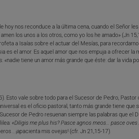
 hoy nos reconduce a la última cena, cuando el Señor les 
amen los unos a los otros, como yo los he amado» (Jn 15,1
rofeta a Isaías sobre el actuar del Mesías, para recordarn
esia es el amor. Es aquel amor que nos empuja a ofrecer la
: «nadie tiene un amor más grande que éste: dar la vida po
,15). Esto vale sobre todo para el Sucesor de Pedro, Pastor 
niversal es el oficio pastoral, tanto más grande tiene que s
 Sucesor de Pedro resuenan siempre las palabras que el D
ilea:
«Diligis me plus his? Pasce agnos meos… pasce oves
os… ¡apacienta mis ovejas! (cfr. Jn 21,15-17).