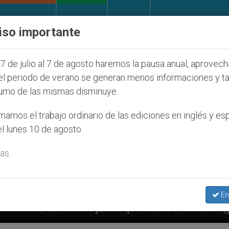
IGLESIA Y MUNDO
DOCUMENTOS
DONATIVOS
iso importante
7 de julio al 7 de agosto haremos la pausa anual, aprovec
el periodo de verano se generan menos informaciones y t
umo de las mismas disminuye.
amos el trabajo ordinario de las ediciones en inglés y es
l lunes 10 de agosto.
as.
En
udíos que afecta a cristianos (y no sólo) en Tierra S