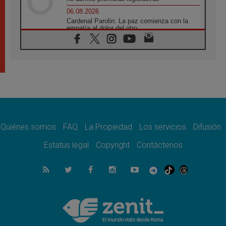
06.08.2026
Cardenal Parolin: La paz comienza con la
empatía al dolor del otro
06.08.2026
Fray Marco Vianelli: Aprender el Evangelio
de la Paz en la Escuela de San Francisco
06.08.2026
La visita del Papa León XIV a Asís en un
minuto
06.08.2026
El agradecimiento de los jóvenes al Papa:
«Hoy nos sentimos Iglesia»
Quiénes somos
FAQ
La Propiedad
Los servicios
Difusión
06.08.2026
Líbano: Reanudan los coloquios en Roma en
Estatus legal
Copyright
Contáctenos
medio de tensiones y ataques en el sur del
país
06.08.2026
Hiroshima y Nagasaki, 81 años después.
Comienzan "Diez Días Oración por la Paz"
06.08.2026
Pizzaballa en Asís: los cristianos quieren
paz