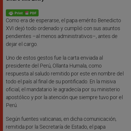
s
e
b
t
e
A
n
o
e
p
g
o
r
p
e
k
r
Como era de esperarse, el papa emérito Benedicto
XVI dejó todo ordenado y cumplió con sus asuntos
pendientes –al menos administrativos–, antes de
dejar el cargo.
Uno de estos gestos fue la carta enviada al
presidente del Perú, Ollanta Humala, como
respuesta al saludo remitido por este en nombre del
todo el país al final de su pontificado. En la misiva
oficial, el mandatario le agradecía por su ministerio
apostólico y por la atención que siempre tuvo por el
Perú.
Según fuentes vaticanas, en dicha comunicación,
remitida por la Secretaría de Estado, el papa