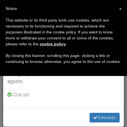
ES
Notice
×
x
Aviso importante
This website or its third party tools use cookies, which are
necessary to its functioning and required to achieve the
Del 27 de julio al 7 de agosto haremos la pausa
purposes illustrated in the cookie policy. If you want to know
anual, aprovechando que en el periodo de verano
more or withdraw your consent to all or some of the cookies,
please refer to the
cookie policy
.
se generan menos informaciones y también el
consumo de las mismas disminuye.
By closing this banner, scrolling this page, clicking a link or
continuing to browse otherwise, you agree to the use of cookies.
Retomamos el trabajo ordinario de las ediciones
en inglés y español de ZENIT el lunes 10 de
agosto.
Gracias.
Entendido