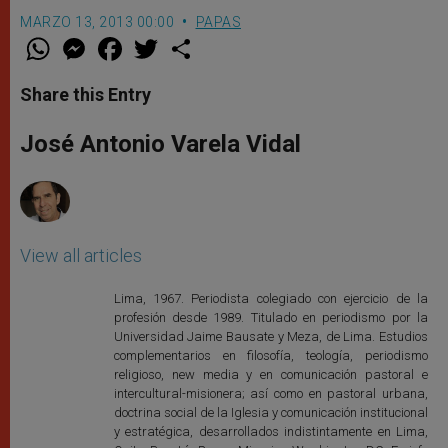
MARZO 13, 2013 00:00
PAPAS
W
M
F
T
S
h
e
a
w
h
a
s
c
i
a
t
s
e
t
r
Share this Entry
s
e
b
t
e
A
n
o
e
p
g
o
r
José Antonio Varela Vidal
p
e
k
r
View all articles
Lima, 1967. Periodista colegiado con ejercicio de la
profesión desde 1989. Titulado en periodismo por la
Universidad Jaime Bausate y Meza, de Lima. Estudios
complementarios en filosofía, teología, periodismo
religioso, new media y en comunicación pastoral e
intercultural-misionera; así como en pastoral urbana,
doctrina social de la Iglesia y comunicación institucional
y estratégica, desarrollados indistintamente en Lima,