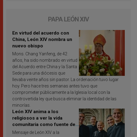
PAPA LEÓN XIV
En virtud del acuerdo con
China, León XIV nombra un
nuevo obispo
Mons. Chang Yanfeng, de 42
años, ha sido nombrado en virtud
del Acuerdo entre China y la Santa
Sede para una diócesis que
llevaba veinte años sin pastor. La ordenación tuvo lugar
hoy. Pero hace tres semanas antes tuvo que
comprometer públicamente a la Iglesia local con la
controvertida ley que busca eliminar la identidad de las
minorías.
León XIV anima a los
religiosos a ver la vida
comunitaria como fuente de
inspiración y santificación
Mensaje de León XIV a la