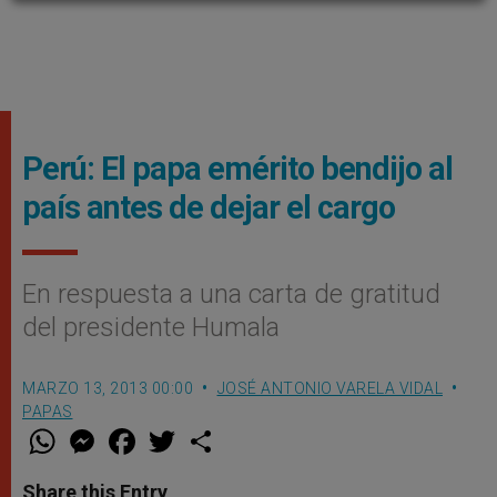
Perú: El papa emérito bendijo al
país antes de dejar el cargo
En respuesta a una carta de gratitud
del presidente Humala
MARZO 13, 2013 00:00
JOSÉ ANTONIO VARELA VIDAL
PAPAS
W
M
F
T
S
h
e
a
w
h
a
s
c
i
a
t
s
e
t
r
Share this Entry