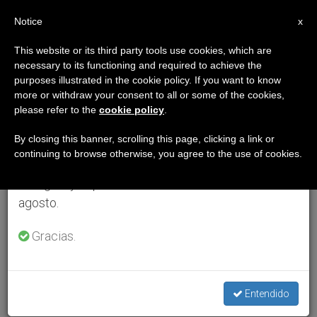
ES
Notice
×
x
Aviso importante
This website or its third party tools use cookies, which are
necessary to its functioning and required to achieve the
Del 27 de julio al 7 de agosto haremos la pausa
purposes illustrated in the cookie policy. If you want to know
anual, aprovechando que en el periodo de verano
more or withdraw your consent to all or some of the cookies,
please refer to the
cookie policy
.
se generan menos informaciones y también el
consumo de las mismas disminuye.
By closing this banner, scrolling this page, clicking a link or
continuing to browse otherwise, you agree to the use of cookies.
Retomamos el trabajo ordinario de las ediciones
en inglés y español de ZENIT el lunes 10 de
agosto.
Gracias.
Entendido