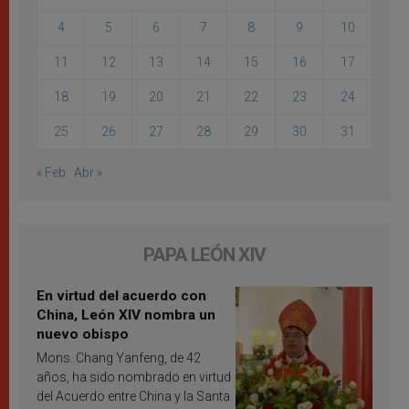
4
5
6
7
8
9
10
11
12
13
14
15
16
17
18
19
20
21
22
23
24
25
26
27
28
29
30
31
« Feb
Abr »
PAPA LEÓN XIV
En virtud del acuerdo con
China, León XIV nombra un
nuevo obispo
Mons. Chang Yanfeng, de 42
años, ha sido nombrado en virtud
del Acuerdo entre China y la Santa