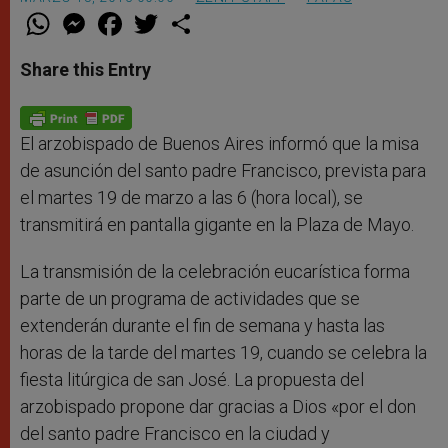
W
M
F
T
S
h
e
a
w
h
a
s
c
i
a
t
s
e
t
r
Share this Entry
s
e
b
t
e
A
n
o
e
p
g
o
r
p
e
k
r
El arzobispado de Buenos Aires informó que la misa
de asunción del santo padre Francisco, prevista para
el martes 19 de marzo a las 6 (hora local), se
transmitirá en pantalla gigante en la Plaza de Mayo.
La transmisión de la celebración eucarística forma
parte de un programa de actividades que se
extenderán durante el fin de semana y hasta las
horas de la tarde del martes 19, cuando se celebra la
fiesta litúrgica de san José. La propuesta del
arzobispado propone dar gracias a Dios «por el don
del santo padre Francisco en la ciudad y