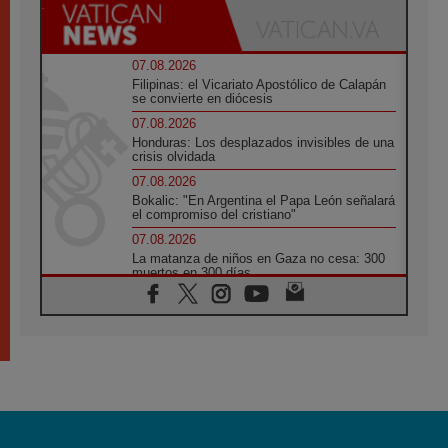
07.08.2026
Filipinas: el Vicariato Apostólico de Calapán
se convierte en diócesis
07.08.2026
Honduras: Los desplazados invisibles de una
crisis olvidada
07.08.2026
Bokalic: "En Argentina el Papa León señalará
el compromiso del cristiano"
07.08.2026
La matanza de niños en Gaza no cesa: 300
muertos en 300 días
07.08.2026
Tagle: La guerra desfigura el mundo, solo la
revelación de Dios lo transfigura
07.08.2026
Presentada la Trienal de Arte de las
Universidades Católicas: «Exercises in
Empathy»
07.08.2026
Fortunatus Nwachukwu: la comunicación