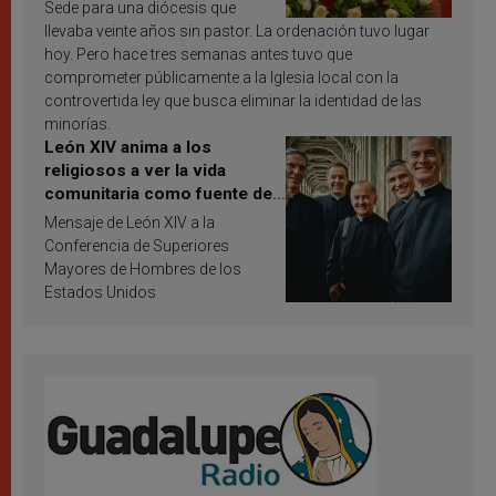
Sede para una diócesis que
llevaba veinte años sin pastor. La ordenación tuvo lugar
hoy. Pero hace tres semanas antes tuvo que
comprometer públicamente a la Iglesia local con la
controvertida ley que busca eliminar la identidad de las
minorías.
León XIV anima a los
religiosos a ver la vida
comunitaria como fuente de
inspiración y santificación
Mensaje de León XIV a la
Conferencia de Superiores
Mayores de Hombres de los
Estados Unidos