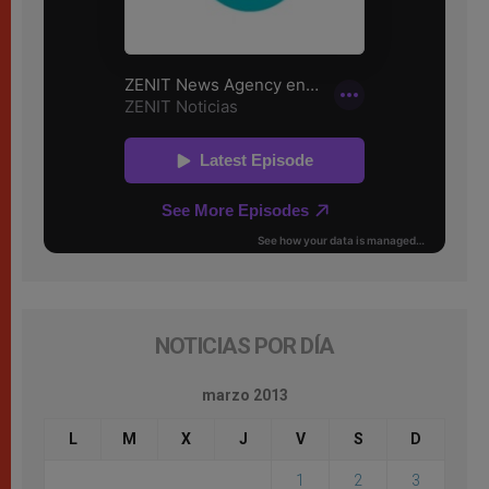
NOTICIAS POR DÍA
marzo 2013
L
M
X
J
V
S
D
1
2
3