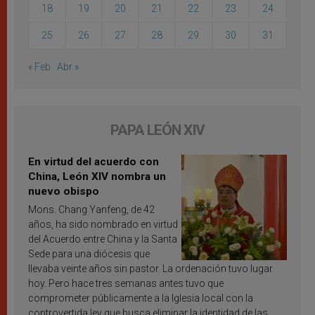
18
19
20
21
22
23
24
25
26
27
28
29
30
31
« Feb
Abr »
PAPA LEÓN XIV
En virtud del acuerdo con
China, León XIV nombra un
nuevo obispo
Mons. Chang Yanfeng, de 42
años, ha sido nombrado en virtud
del Acuerdo entre China y la Santa
Sede para una diócesis que
llevaba veinte años sin pastor. La ordenación tuvo lugar
hoy. Pero hace tres semanas antes tuvo que
comprometer públicamente a la Iglesia local con la
controvertida ley que busca eliminar la identidad de las