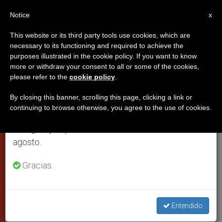
ES
Notice
×
x
Aviso importante
This website or its third party tools use cookies, which are
necessary to its functioning and required to achieve the
Del 27 de julio al 7 de agosto haremos la pausa
purposes illustrated in the cookie policy. If you want to know
Historia del anillo del pescador
anual, aprovechando que en el periodo de verano
more or withdraw your consent to all or some of the cookies,
please refer to the
cookie policy
.
se generan menos informaciones y también el
que estrenó hoy el papa
consumo de las mismas disminuye.
Francisco
By closing this banner, scrolling this page, clicking a link or
continuing to browse otherwise, you agree to the use of cookies.
Retomamos el trabajo ordinario de las ediciones
en inglés y español de ZENIT el lunes 10 de
El anillo del pescador es uno de los
agosto.
símbolos más importantes del
Gracias.
pontífice
MARZO 19, 2013 00:00
ZENIT STAFF
PAPAS
W
M
F
T
S
Entendido
h
e
a
w
h
a
s
c
i
a