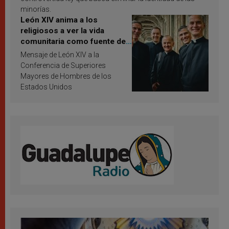
minorías.
León XIV anima a los
religiosos a ver la vida
comunitaria como fuente de
inspiración y santificación
Mensaje de León XIV a la
Conferencia de Superiores
Mayores de Hombres de los
Estados Unidos