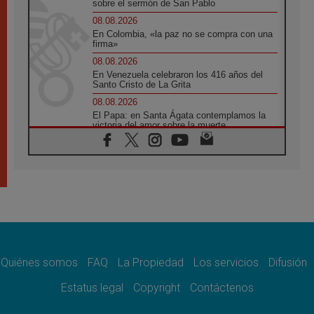
sobre el sermón de San Pablo
08.08.2026
En Colombia, «la paz no se compra con una
firma»
08.08.2026
En Venezuela celebraron los 416 años del
Santo Cristo de La Grita
08.08.2026
El Papa: en Santa Ágata contemplamos la
victoria del amor sobre la muerte
08.08.2026
León XIV visitará el Santuario de la Madre
del Buen Consejo de Genazzano
07.08.2026
Filipinas: el Vicariato Apostólico de Calapán
se convierte en diócesis
07.08.2026
Honduras: Los desplazados invisibles de una
crisis olvidada
Quiénes somos
FAQ
La Propiedad
Los servicios
Difusión
07.08.2026
Bokalic: "En Argentina el Papa León señalará
Estatus legal
Copyright
Contáctenos
el compromiso del cristiano"
07.08.2026