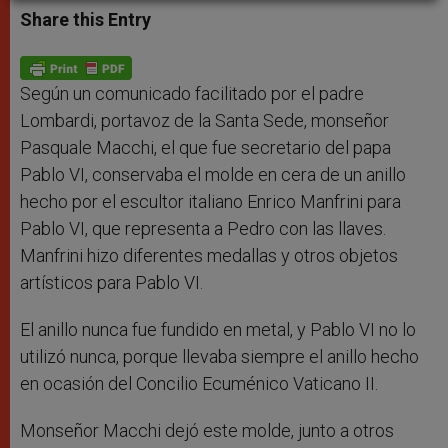
t
s
e
t
r
Share this Entry
s
e
b
t
e
A
n
o
e
p
g
o
r
p
e
k
r
Según un comunicado facilitado por el padre
Lombardi, portavoz de la Santa Sede, monseñor
Pasquale Macchi, el que fue secretario del papa
Pablo VI, conservaba el molde en cera de un anillo
hecho por el escultor italiano Enrico Manfrini para
Pablo VI, que representa a Pedro con las llaves.
Manfrini hizo diferentes medallas y otros objetos
artísticos para Pablo VI.
El anillo nunca fue fundido en metal, y Pablo VI no lo
utilizó nunca, porque llevaba siempre el anillo hecho
en ocasión del Concilio Ecuménico Vaticano II.
Monseñor Macchi dejó este molde, junto a otros