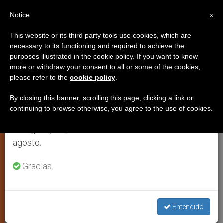
ES
Notice
×
x
Aviso importante
This website or its third party tools use cookies, which are
necessary to its functioning and required to achieve the
Del 27 de julio al 7 de agosto haremos la pausa
purposes illustrated in the cookie policy. If you want to know
Irán: condenado a 10 años de
anual, aprovechando que en el periodo de verano
more or withdraw your consent to all or some of the cookies,
please refer to the
cookie policy
.
se generan menos informaciones y también el
prisión por distribuir evangelios
consumo de las mismas disminuye.
By closing this banner, scrolling this page, clicking a link or
continuing to browse otherwise, you agree to the use of cookies.
Retomamos el trabajo ordinario de las ediciones
El tribunal le acusó al convertido al
en inglés y español de ZENIT el lunes 10 de
cristianismo de «conspiración» contra
agosto.
su país. Autoridades preocupadas por
el interés de los jóvenes en evangelio
Gracias.
AGOSTO 20, 2013 00:00
ZENIT STAFF
JUSTICIA Y PAZ
W
M
F
T
S
Entendido
h
e
a
w
h
a
s
c
i
a