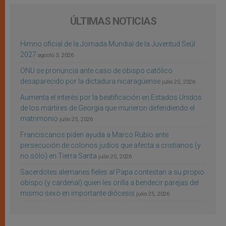
ÚLTIMAS NOTICIAS
Himno oficial de la Jornada Mundial de la Juventud Seúl
2027
agosto 3, 2026
ONU se pronuncia ante caso de obispo católico
desaparecido por la dictadura nicaragüense
julio 25, 2026
Aumenta el interés por la beatificación en Estados Unidos
de los mártires de Georgia que murieron defendiendo el
matrimonio
julio 25, 2026
Franciscanos piden ayuda a Marco Rubio ante
persecución de colonos judíos que afecta a cristianos (y
no sólo) en Tierra Santa
julio 25, 2026
Sacerdotes alemanes fieles al Papa contestan a su propio
obispo (y cardenal) quien les orilla a bendecir parejas del
mismo sexo en importante diócesis
julio 25, 2026