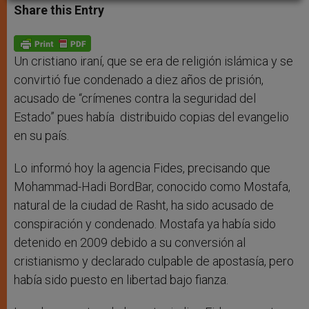
t
s
e
t
r
Share this Entry
s
e
b
t
e
A
n
o
e
p
g
o
r
p
e
k
r
Un cristiano iraní, que se era de religión islámica y se
convirtió fue condenado a diez años de prisión,
acusado de “crímenes contra la seguridad del
Estado” pues había distribuido copias del evangelio
en su país.
Lo informó hoy la agencia Fides, precisando que
Mohammad-Hadi BordBar, conocido como Mostafa,
natural de la ciudad de Rasht, ha sido acusado de
conspiración y condenado. Mostafa ya había sido
detenido en 2009 debido a su conversión al
cristianismo y declarado culpable de apostasía, pero
había sido puesto en libertad bajo fianza.