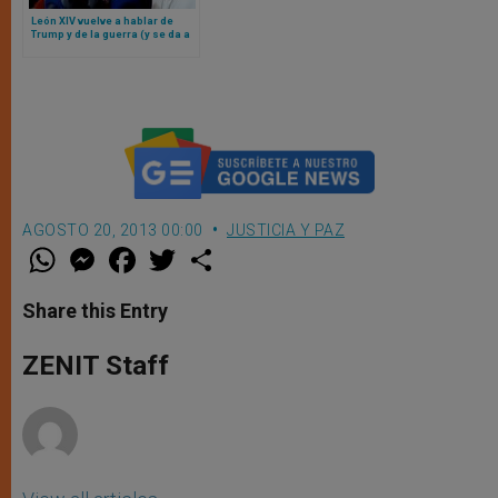
León XIV vuelve a hablar de
Trump y de la guerra (y se da a
conocer que el Papa cargará la
cruz todo el viacrucis en
Viernes Santo)
AGOSTO 20, 2013 00:00
JUSTICIA Y PAZ
W
M
F
T
S
h
e
a
w
h
a
s
c
i
a
t
s
e
t
r
Share this Entry
s
e
b
t
e
A
n
o
e
p
g
o
r
ZENIT Staff
p
e
k
r