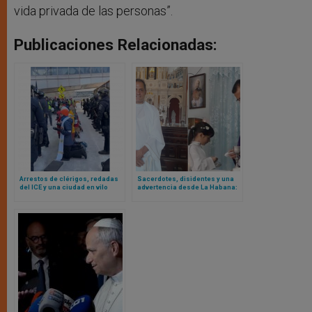
vida privada de las personas”.
Publicaciones Relacionadas:
Arrestos de clérigos, redadas
Sacerdotes, disidentes y una
del ICE y una ciudad en vilo
advertencia desde La Habana:
mientras las iglesias de
Cuba endurece las
Minnesota se enfrentan a la
restricciones a las voces de
represión migratoria
conciencia
estadounidense