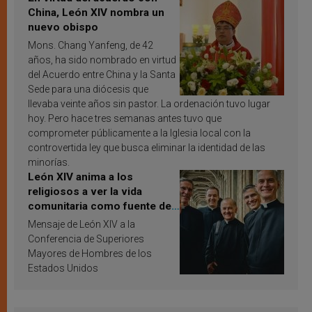
China, León XIV nombra un
nuevo obispo
Mons. Chang Yanfeng, de 42
años, ha sido nombrado en virtud
del Acuerdo entre China y la Santa
Sede para una diócesis que
llevaba veinte años sin pastor. La ordenación tuvo lugar
hoy. Pero hace tres semanas antes tuvo que
comprometer públicamente a la Iglesia local con la
controvertida ley que busca eliminar la identidad de las
minorías.
León XIV anima a los
religiosos a ver la vida
comunitaria como fuente de
inspiración y santificación
Mensaje de León XIV a la
Conferencia de Superiores
Mayores de Hombres de los
Estados Unidos