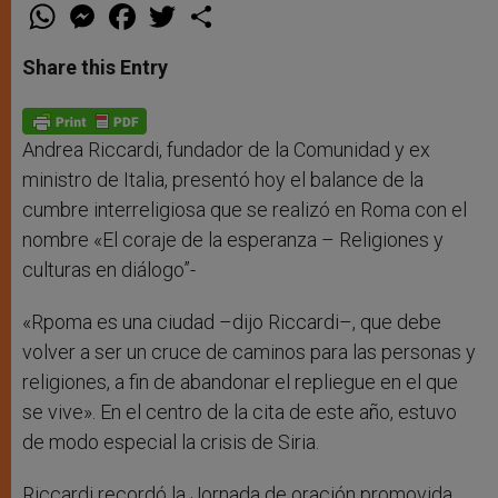
W
M
F
T
S
h
e
a
w
h
a
s
c
i
a
t
s
e
t
r
Share this Entry
s
e
b
t
e
A
n
o
e
p
g
o
r
p
e
k
r
Andrea Riccardi, fundador de la Comunidad y ex
ministro de Italia, presentó hoy el balance de la
cumbre interreligiosa que se realizó en Roma con el
nombre «El coraje de la esperanza – Religiones y
culturas en diálogo”-
«Rpoma es una ciudad –dijo Riccardi–, que debe
volver a ser un cruce de caminos para las personas y
religiones, a fin de abandonar el repliegue en el que
se vive». En el centro de la cita de este año, estuvo
de modo especial la crisis de Siria.
Riccardi recordó la Jornada de oración promovida