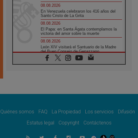
08.08.2026
En Venezuela celebraron los 416 años del
Santo Cristo de La Grita
08.08.2026
El Papa: en Santa Ágata contemplamos la
victoria del amor sobre la muerte
08.08.2026
León XIV visitará el Santuario de la Madre
del Buen Consejo de Genazzano
07.08.2026
Filipinas: el Vicariato Apostólico de Calapán
se convierte en diócesis
07.08.2026
Honduras: Los desplazados invisibles de una
crisis olvidada
07.08.2026
Bokalic: "En Argentina el Papa León señalará
el compromiso del cristiano"
Quiénes somos
FAQ
La Propiedad
Los servicios
Difusión
07.08.2026
La matanza de niños en Gaza no cesa: 300
Estatus legal
Copyright
Contáctenos
muertos en 300 días
07.08.2026
Tagle: La guerra desfigura el mundo, solo la