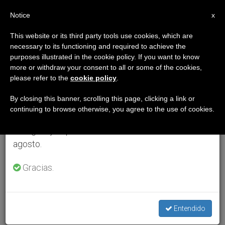
ES
Notice
×
x
Aviso importante
This website or its third party tools use cookies, which are
necessary to its functioning and required to achieve the
Del 27 de julio al 7 de agosto haremos la pausa
purposes illustrated in the cookie policy. If you want to know
anual, aprovechando que en el periodo de verano
more or withdraw your consent to all or some of the cookies,
please refer to the
cookie policy
.
se generan menos informaciones y también el
consumo de las mismas disminuye.
By closing this banner, scrolling this page, clicking a link or
continuing to browse otherwise, you agree to the use of cookies.
Retomamos el trabajo ordinario de las ediciones
en inglés y español de ZENIT el lunes 10 de
agosto.
Gracias.
Entendido