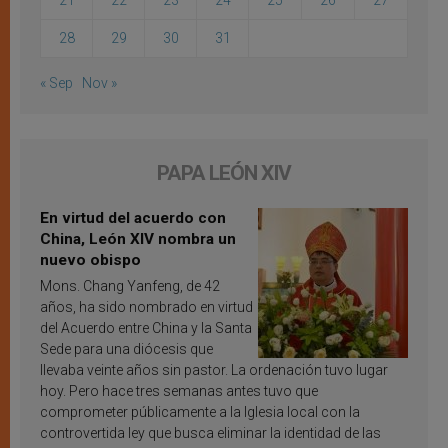
21
22
23
24
25
26
27
28
29
30
31
« Sep
Nov »
PAPA LEÓN XIV
En virtud del acuerdo con
China, León XIV nombra un
nuevo obispo
Mons. Chang Yanfeng, de 42
años, ha sido nombrado en virtud
del Acuerdo entre China y la Santa
Sede para una diócesis que
llevaba veinte años sin pastor. La ordenación tuvo lugar
hoy. Pero hace tres semanas antes tuvo que
comprometer públicamente a la Iglesia local con la
controvertida ley que busca eliminar la identidad de las