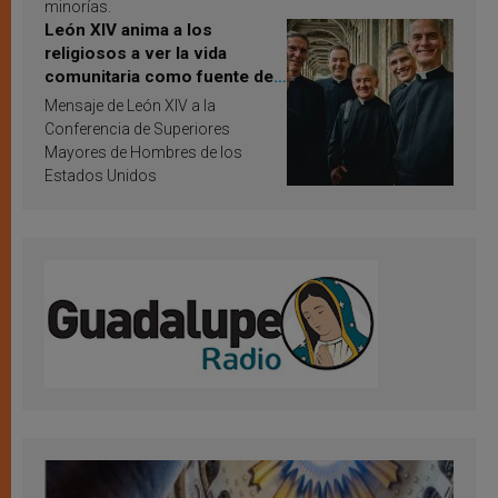
minorías.
León XIV anima a los
religiosos a ver la vida
comunitaria como fuente de
inspiración y santificación
Mensaje de León XIV a la
Conferencia de Superiores
Mayores de Hombres de los
Estados Unidos