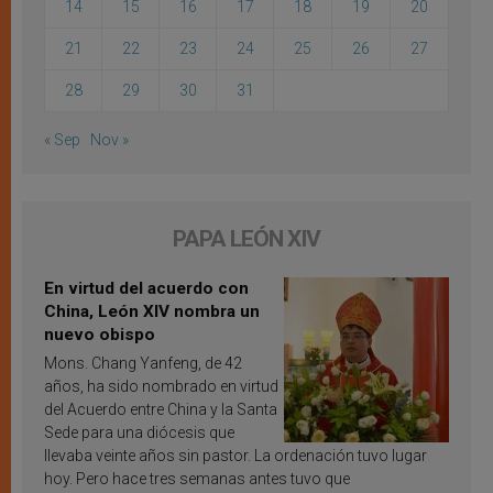
14
15
16
17
18
19
20
21
22
23
24
25
26
27
28
29
30
31
« Sep
Nov »
PAPA LEÓN XIV
En virtud del acuerdo con
China, León XIV nombra un
nuevo obispo
Mons. Chang Yanfeng, de 42
años, ha sido nombrado en virtud
del Acuerdo entre China y la Santa
Sede para una diócesis que
llevaba veinte años sin pastor. La ordenación tuvo lugar
hoy. Pero hace tres semanas antes tuvo que