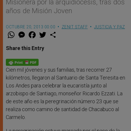
Misionera por la arquidiócesis, tras dos
años de Misión Joven
OCTUBRE 20, 2013 00:00
ZENIT STAFF
JUSTICIA Y PAZ
W
M
F
T
S
h
e
a
w
h
a
s
c
i
a
t
s
e
t
r
Share this Entry
s
e
b
t
e
A
n
o
e
p
g
o
r
p
e
k
r
Cien mil jóvenes y sus familias, tras recorrer 27
kilómetros, llegaron al Santuario de Santa Teresita en
Los Andes para celebrar la eucaristía junto al
arzobispo de Santiago, monseñor Ricardo Ezzati. La
de este año es la peregrinación número 23 que se
realiza como camino de santidad de Chacabuco al
Carmelo.
La peregrinación estuvo marcada por el paso de la