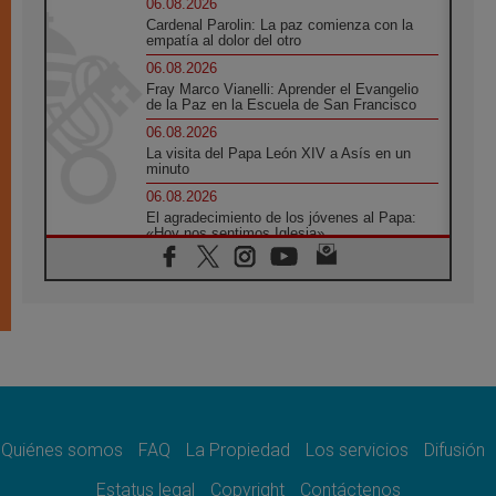
06.08.2026
Cardenal Parolin: La paz comienza con la
empatía al dolor del otro
06.08.2026
Fray Marco Vianelli: Aprender el Evangelio
de la Paz en la Escuela de San Francisco
06.08.2026
La visita del Papa León XIV a Asís en un
minuto
06.08.2026
El agradecimiento de los jóvenes al Papa:
«Hoy nos sentimos Iglesia»
06.08.2026
Líbano: Reanudan los coloquios en Roma en
medio de tensiones y ataques en el sur del
país
06.08.2026
Hiroshima y Nagasaki, 81 años después.
Comienzan "Diez Días Oración por la Paz"
06.08.2026
Pizzaballa en Asís: los cristianos quieren
paz
Quiénes somos
FAQ
La Propiedad
Los servicios
Difusión
06.08.2026
Estatus legal
Copyright
Contáctenos
Sturla: La visita de León XIV será una buena