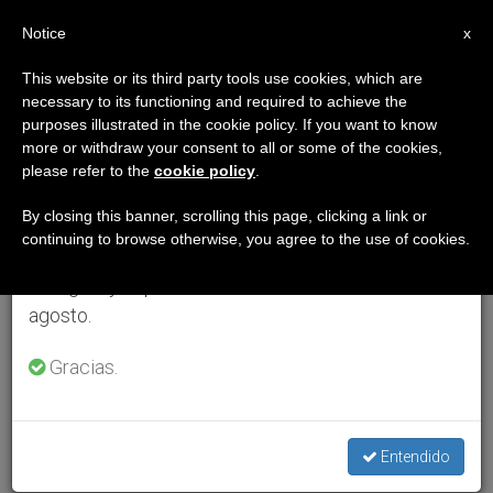
ES
Notice
×
x
Aviso importante
This website or its third party tools use cookies, which are
necessary to its functioning and required to achieve the
Del 27 de julio al 7 de agosto haremos la pausa
purposes illustrated in the cookie policy. If you want to know
anual, aprovechando que en el periodo de verano
more or withdraw your consent to all or some of the cookies,
please refer to the
cookie policy
.
se generan menos informaciones y también el
consumo de las mismas disminuye.
By closing this banner, scrolling this page, clicking a link or
continuing to browse otherwise, you agree to the use of cookies.
Retomamos el trabajo ordinario de las ediciones
en inglés y español de ZENIT el lunes 10 de
agosto.
Gracias.
Entendido