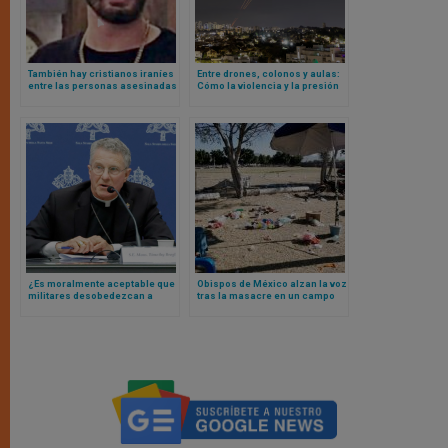
También hay cristianos iraníes
Entre drones, colonos y aulas:
entre las personas asesinadas
Cómo la violencia y la presión
y detenidas en las protestas
administrativa israelí están
callejeras
transformando la vida
palestina
¿Es moralmente aceptable que
Obispos de México alzan la voz
militares desobedezcan a
tras la masacre en un campo
Trump si pide invadir
de fútbol y el ataque a la
Groenlandia? Respuesta del ex
Catedral de Puebla
presidente de obispos
americanos