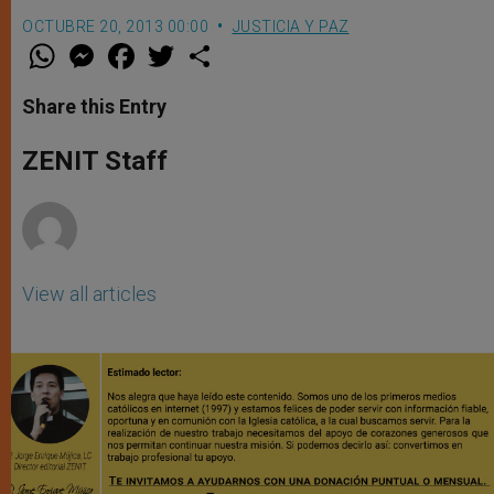
OCTUBRE 20, 2013 00:00
JUSTICIA Y PAZ
W
M
F
T
S
h
e
a
w
h
a
s
c
i
a
t
s
e
t
r
Share this Entry
s
e
b
t
e
A
n
o
e
p
g
o
r
ZENIT Staff
p
e
k
r
View all articles