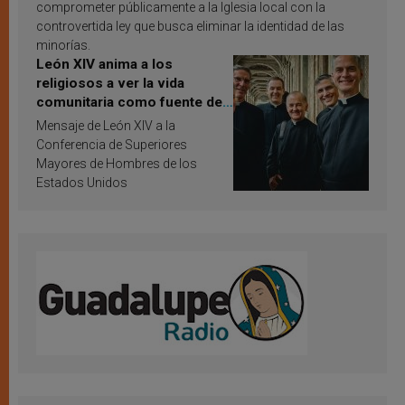
comprometer públicamente a la Iglesia local con la
controvertida ley que busca eliminar la identidad de las
minorías.
León XIV anima a los
religiosos a ver la vida
comunitaria como fuente de
inspiración y santificación
Mensaje de León XIV a la
Conferencia de Superiores
Mayores de Hombres de los
Estados Unidos