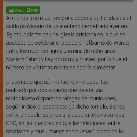
A
n
o
e
p
g
o
r
p
e
k
r
Al menos tres muertos y una decena de heridas es el
saldo provisorio de un atentado perpetrado ayer en
Egipto, delante de una iglesia cristiana en la que se
acababa de celebrar una boda en el barrio de Waraq.
Entre los muertos figura una niña de ocho años,
Mariam Fahmi y hay otros muy graves, por lo que el
número de víctimas mortales podría aumentar.
El atentado que aún no fue reivindicado, fue
realizado por dos sicarios que desde una
motocicleta dispararon ráfagas de municiones,
según indicó el sacerdote de dicho templo, Bishoy
Lofty, en declaraciones a la cadena televisiva local
CBC, en las que precisó que las relaciones “entre
cristianos y musulmanes son buenas”, como no lo