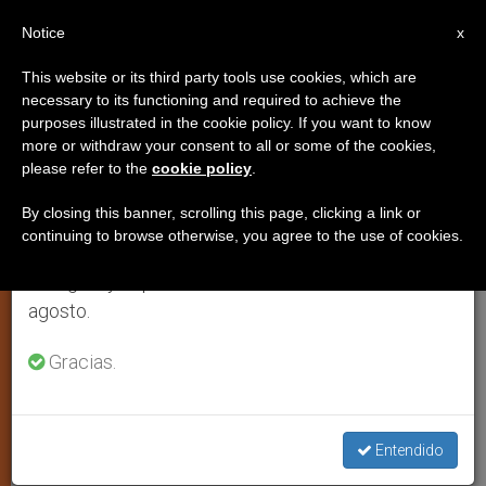
ES
Notice
×
x
Aviso importante
This website or its third party tools use cookies, which are
necessary to its functioning and required to achieve the
Del 27 de julio al 7 de agosto haremos la pausa
purposes illustrated in the cookie policy. If you want to know
Egipto: atentado contra una boda
anual, aprovechando que en el periodo de verano
more or withdraw your consent to all or some of the cookies,
please refer to the
cookie policy
.
se generan menos informaciones y también el
cristiana
consumo de las mismas disminuye.
By closing this banner, scrolling this page, clicking a link or
continuing to browse otherwise, you agree to the use of cookies.
Retomamos el trabajo ordinario de las ediciones
Abren el fuego delante de la iglesia:
en inglés y español de ZENIT el lunes 10 de
tres muertos y al menos diez heridos,
agosto.
algunos graves
Gracias.
OCTUBRE 21, 2013 00:00
ZENIT STAFF
JUSTICIA Y PAZ
W
M
F
T
S
h
e
a
w
h
a
s
c
i
a
Entendido
t
s
e
t
r
Share this Entry
s
e
b
t
e