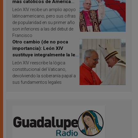
más católicos de América
Latina en 2026? Publican
León XIV recibe un amplio apoyo
resultados de investigación
latinoamericano, pero sus cifras
de popularidad en su primer año
son inferiores a las del debut de
Francisco
Otro cambio (de no poca
importancia): León XIV
sustituye integralmente la ley
vaticana de Papa Francisco
León XIV reescribe la lógica
constitucional del Vaticano,
devolviendo la soberanía papal a
sus fundamentos legales