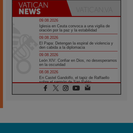
09.08.2026
Iglesia en Ceuta convoca a una vigilia de
oración por la paz y la estabilidad
09.08.2026
El Papa: Detengan la espiral de violencia y
den cabida a la diplomacia
09.08.2026
León XIV: Confiar en Dios, no desesperarnos
en la oscuridad
08.08.2026
En Castel Gandolfo, el tapiz de Raffaello
sobre el sermón de San Pablo
08.08.2026
En Colombia, «la paz no se compra con una
firma»
08.08.2026
En Venezuela celebraron los 416 años del
Santo Cristo de La Grita
08.08.2026
El Papa: en Santa Ágata contemplamos la