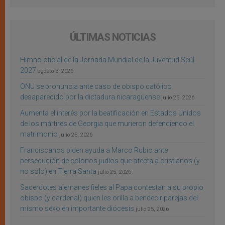
ÚLTIMAS NOTICIAS
Himno oficial de la Jornada Mundial de la Juventud Seúl
2027
agosto 3, 2026
ONU se pronuncia ante caso de obispo católico
desaparecido por la dictadura nicaragüense
julio 25, 2026
Aumenta el interés por la beatificación en Estados Unidos
de los mártires de Georgia que murieron defendiendo el
matrimonio
julio 25, 2026
Franciscanos piden ayuda a Marco Rubio ante
persecución de colonos judíos que afecta a cristianos (y
no sólo) en Tierra Santa
julio 25, 2026
Sacerdotes alemanes fieles al Papa contestan a su propio
obispo (y cardenal) quien les orilla a bendecir parejas del
mismo sexo en importante diócesis
julio 25, 2026