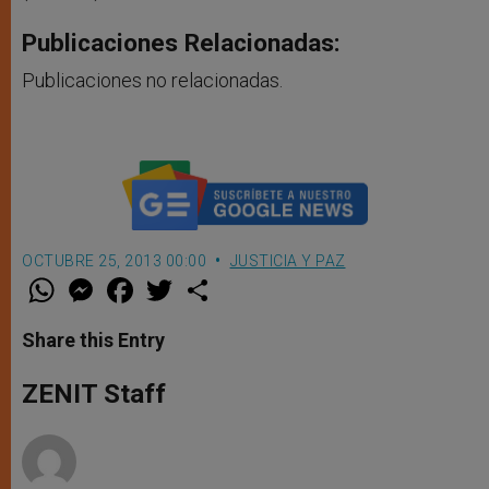
Publicaciones Relacionadas:
Publicaciones no relacionadas.
OCTUBRE 25, 2013 00:00
JUSTICIA Y PAZ
W
M
F
T
S
h
e
a
w
h
a
s
c
i
a
t
s
e
t
r
Share this Entry
s
e
b
t
e
A
n
o
e
p
g
o
r
ZENIT Staff
p
e
k
r