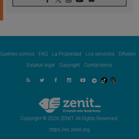
07.08.2026
Tagle: La guerra desfigura el mundo, solo la
revelación de Dios lo transfigura
07.08.2026
Presentada la Trienal de Arte de las
Universidades Católicas: «Exercises in
Empathy»
07.08.2026
Fortunatus Nwachukwu: la comunicación
como misión al servicio del Evangelio
Quiénes somos
FAQ
La Propiedad
Los servicios
Difusión
07.08.2026
Estatus legal
Copyright
Contáctenos
SIGNIS 2026, dar voz a las religiosas en el
espacio público
07.08.2026
Lanzan un proyecto de empoderamiento
digital para mujeres líderes en África
07.08.2026
Programa oficial del Viaje Apostólico del
Papa León XIV a Francia
Copyright © 2026 ZENIT. All Rights Reserved.
https://es.zenit.org