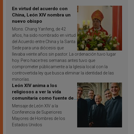
En virtud del acuerdo con
China, León XIV nombra un
nuevo obispo
Mons. Chang Yanfeng, de 42
años, ha sido nombrado en virtud
del Acuerdo entre China y la Santa
Sede para una diócesis que
llevaba veinte años sin pastor. La ordenación tuvo lugar
hoy. Pero hace tres semanas antes tuvo que
comprometer públicamente a la Iglesia local con la
controvertida ley que busca eliminar la identidad de las
minorías.
León XIV anima a los
religiosos a ver la vida
comunitaria como fuente de
inspiración y santificación
Mensaje de León XIV a la
Conferencia de Superiores
Mayores de Hombres de los
Estados Unidos