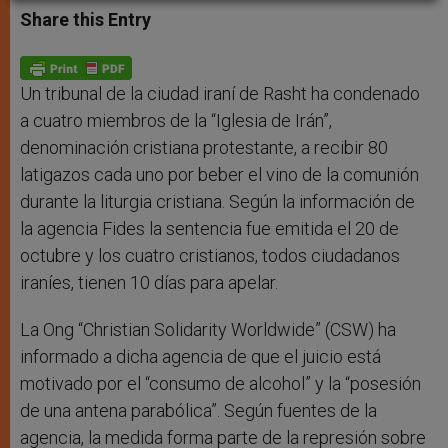
t
s
e
t
r
Share this Entry
s
e
b
t
e
A
n
o
e
p
g
o
r
p
e
k
r
Un tribunal de la ciudad iraní de Rasht ha condenado
a cuatro miembros de la “Iglesia de Irán”,
denominación cristiana protestante, a recibir 80
latigazos cada uno por beber el vino de la comunión
durante la liturgia cristiana. Según la información de
la agencia Fides la sentencia fue emitida el 20 de
octubre y los cuatro cristianos, todos ciudadanos
iraníes, tienen 10 días para apelar.
La Ong “Christian Solidarity Worldwide” (CSW) ha
informado a dicha agencia de que el juicio está
motivado por el “consumo de alcohol” y la “posesión
de una antena parabólica”. Según fuentes de la
agencia, la medida forma parte de la represión sobre