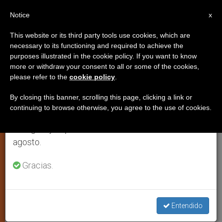
ES
Notice
×
x
Aviso importante
This website or its third party tools use cookies, which are
necessary to its functioning and required to achieve the
Del 27 de julio al 7 de agosto haremos la pausa
purposes illustrated in the cookie policy. If you want to know
Irán: 80 latigazos a cuatro
anual, aprovechando que en el periodo de verano
more or withdraw your consent to all or some of the cookies,
please refer to the
cookie policy
.
se generan menos informaciones y también el
cristianos por beber vino en la
consumo de las mismas disminuye.
eucaristía
By closing this banner, scrolling this page, clicking a link or
continuing to browse otherwise, you agree to the use of cookies.
Retomamos el trabajo ordinario de las ediciones
en inglés y español de ZENIT el lunes 10 de
El juicio está motivado por el consumo
agosto.
de alcohol y la posesión de una antena
Gracias.
parabólica
OCTUBRE 25, 2013 00:00
ZENIT STAFF
JUSTICIA Y PAZ
W
M
F
T
S
Entendido
h
e
a
w
h
a
s
c
i
a