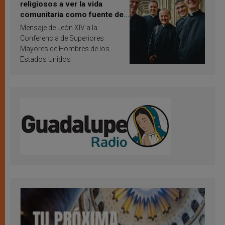
religiosos a ver la vida
comunitaria como fuente de
inspiración y santificación
Mensaje de León XIV a la
Conferencia de Superiores
Mayores de Hombres de los
Estados Unidos