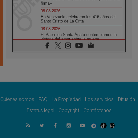
firma»
08.08.2026
En Venezuela celebraron los 416 años del
Santo Cristo de La Grita
08.08.2026
El Papa: en Santa Ágata contemplamos la
victoria del amor sobre la muerte
08.08.2026
León XIV visitará el Santuario de la Madre
del Buen Consejo de Genazzano
07.08.2026
Filipinas: el Vicariato Apostólico de Calapán
se convierte en diócesis
07.08.2026
Honduras: Los desplazados invisibles de una
crisis olvidada
Quiénes somos
FAQ
La Propiedad
Los servicios
Difusión
07.08.2026
Bokalic: "En Argentina el Papa León señalará
Estatus legal
Copyright
Contáctenos
el compromiso del cristiano"
07.08.2026
La matanza de niños en Gaza no cesa: 300
muertos en 300 días
07.08.2026