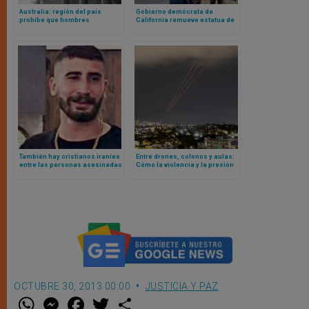
Australia: región del país
Gobierno demócrata de
prohíbe que hombres
California remueve estatua de
biológicos que se
san Junípero Serra tras mentir
autoperciben mujeres vayan a
al afirmar haber consultado al
cárceles destinadas a mujeres
arzobispo de San Francisco
de verdad
También hay cristianos iraníes
Entre drones, colonos y aulas:
entre las personas asesinadas
Cómo la violencia y la presión
y detenidas en las protestas
administrativa israelí están
callejeras
transformando la vida
palestina
OCTUBRE 30, 2013 00:00
JUSTICIA Y PAZ
W
M
F
T
S