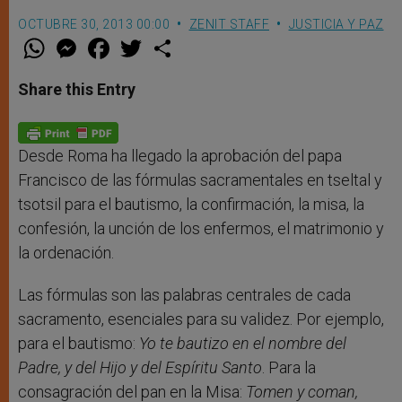
OCTUBRE 30, 2013 00:00
ZENIT STAFF
JUSTICIA Y PAZ
W
M
F
T
S
h
e
a
w
h
a
s
c
i
a
t
s
e
t
r
Share this Entry
s
e
b
t
e
A
n
o
e
p
g
o
r
p
e
k
r
Desde Roma ha llegado la aprobación del papa
Francisco de las fórmulas sacramentales en tseltal y
tsotsil para el bautismo, la confirmación, la misa, la
confesión, la unción de los enfermos, el matrimonio y
la ordenación.
Las fórmulas son las palabras centrales de cada
sacramento, esenciales para su validez. Por ejemplo,
para el bautismo:
Yo te bautizo en el nombre del
Padre, y del Hijo y del Espíritu Santo
. Para la
consagración del pan en la Misa:
Tomen y coman,