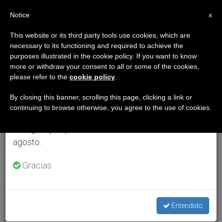
ES
Notice
×
x
Aviso importante
This website or its third party tools use cookies, which are
necessary to its functioning and required to achieve the
Del 27 de julio al 7 de agosto haremos la pausa
purposes illustrated in the cookie policy. If you want to know
anual, aprovechando que en el periodo de verano
more or withdraw your consent to all or some of the cookies,
please refer to the
cookie policy
.
se generan menos informaciones y también el
consumo de las mismas disminuye.
By closing this banner, scrolling this page, clicking a link or
continuing to browse otherwise, you agree to the use of cookies.
Retomamos el trabajo ordinario de las ediciones
en inglés y español de ZENIT el lunes 10 de
agosto.
Gracias.
Entendido