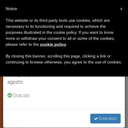
ES
Notice
×
x
Aviso importante
This website or its third party tools use cookies, which are
necessary to its functioning and required to achieve the
Del 27 de julio al 7 de agosto haremos la pausa
purposes illustrated in the cookie policy. If you want to know
La presidencia del CELAM inició
anual, aprovechando que en el periodo de verano
more or withdraw your consent to all or some of the cookies,
please refer to the
cookie policy
.
se generan menos informaciones y también el
sus actividades en Roma
consumo de las mismas disminuye.
By closing this banner, scrolling this page, clicking a link or
continuing to browse otherwise, you agree to the use of cookies.
Retomamos el trabajo ordinario de las ediciones
Realiza su visita anual y será recibida
en inglés y español de ZENIT el lunes 10 de
este viernes por el papa Francisco
agosto.
MAYO 20, 2014 00:00
SERGIO MORA
IGLESIA LOCAL
Gracias.
W
M
F
T
S
h
e
a
w
h
a
s
c
i
a
t
s
e
t
r
Share this Entry
s
e
b
t
e
Entendido
A
n
o
e
p
g
o
r