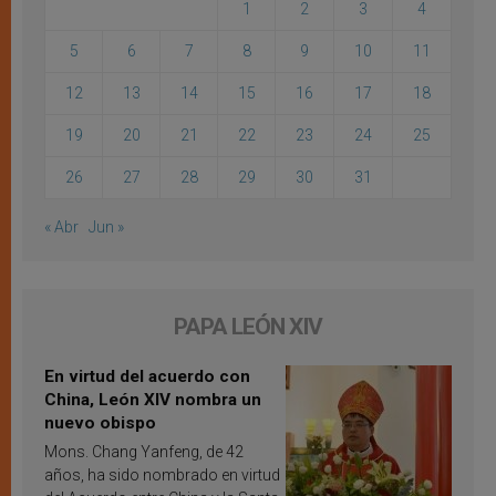
1
2
3
4
5
6
7
8
9
10
11
12
13
14
15
16
17
18
19
20
21
22
23
24
25
26
27
28
29
30
31
« Abr
Jun »
PAPA LEÓN XIV
En virtud del acuerdo con
China, León XIV nombra un
nuevo obispo
Mons. Chang Yanfeng, de 42
años, ha sido nombrado en virtud