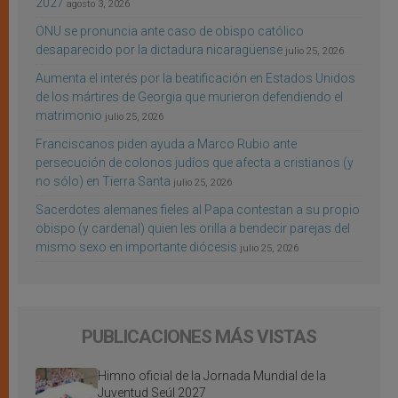
2027
agosto 3, 2026
ONU se pronuncia ante caso de obispo católico
desaparecido por la dictadura nicaragüense
julio 25, 2026
Aumenta el interés por la beatificación en Estados Unidos
de los mártires de Georgia que murieron defendiendo el
matrimonio
julio 25, 2026
Franciscanos piden ayuda a Marco Rubio ante
persecución de colonos judíos que afecta a cristianos (y
no sólo) en Tierra Santa
julio 25, 2026
Sacerdotes alemanes fieles al Papa contestan a su propio
obispo (y cardenal) quien les orilla a bendecir parejas del
mismo sexo en importante diócesis
julio 25, 2026
PUBLICACIONES MÁS VISTAS
Himno oficial de la Jornada Mundial de la
Juventud Seúl 2027