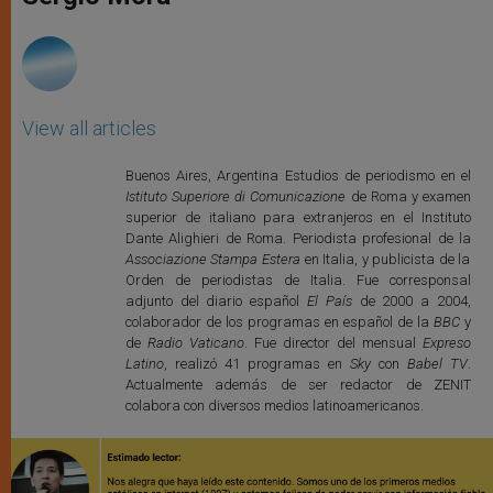
p
e
k
r
View all articles
Buenos Aires, Argentina Estudios de periodismo en el
Istituto Superiore di Comunicazione
de Roma y examen
superior de italiano para extranjeros en el Instituto
Dante Alighieri de Roma. Periodista profesional de la
Associazione Stampa Estera
en Italia, y publicista de la
Orden de periodistas de Italia. Fue corresponsal
adjunto del diario español
El País
de 2000 a 2004,
colaborador de los programas en español de la
BBC
y
de
Radio Vaticano
. Fue director del mensual
Expreso
Latino
, realizó 41 programas en
Sky
con
Babel TV
.
Actualmente además de ser redactor de ZENIT
colabora con diversos medios latinoamericanos.