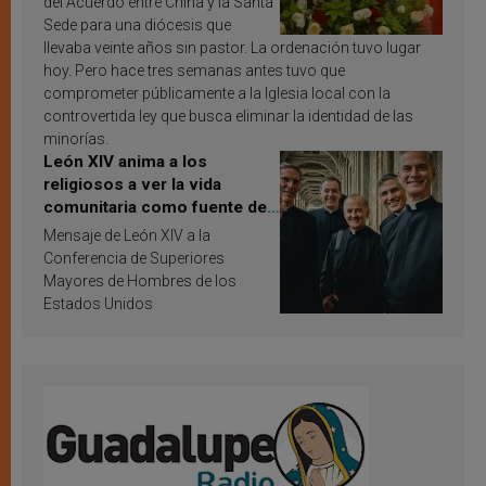
del Acuerdo entre China y la Santa
Sede para una diócesis que
llevaba veinte años sin pastor. La ordenación tuvo lugar
hoy. Pero hace tres semanas antes tuvo que
comprometer públicamente a la Iglesia local con la
controvertida ley que busca eliminar la identidad de las
minorías.
León XIV anima a los
religiosos a ver la vida
comunitaria como fuente de
inspiración y santificación
Mensaje de León XIV a la
Conferencia de Superiores
Mayores de Hombres de los
Estados Unidos