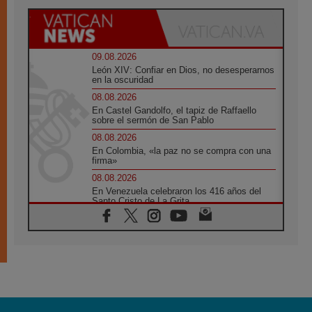
09.08.2026
León XIV: Confiar en Dios, no desesperarnos
en la oscuridad
08.08.2026
En Castel Gandolfo, el tapiz de Raffaello
sobre el sermón de San Pablo
08.08.2026
En Colombia, «la paz no se compra con una
firma»
08.08.2026
En Venezuela celebraron los 416 años del
Santo Cristo de La Grita
08.08.2026
El Papa: en Santa Ágata contemplamos la
victoria del amor sobre la muerte
08.08.2026
León XIV visitará el Santuario de la Madre
del Buen Consejo de Genazzano
07.08.2026