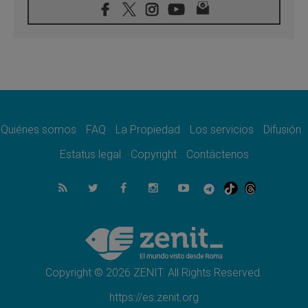
07.08.2026
Tagle: La guerra desfigura el mundo, solo la
revelación de Dios lo transfigura
07.08.2026
Presentada la Trienal de Arte de las
Universidades Católicas: «Exercises in
Empathy»
07.08.2026
Fortunatus Nwachukwu: la comunicación
como misión al servicio del Evangelio
Quiénes somos
FAQ
La Propiedad
Los servicios
Difusión
07.08.2026
Estatus legal
Copyright
Contáctenos
SIGNIS 2026, dar voz a las religiosas en el
espacio público
07.08.2026
Lanzan un proyecto de empoderamiento
digital para mujeres líderes en África
07.08.2026
Programa oficial del Viaje Apostólico del
Papa León XIV a Francia
Copyright © 2026 ZENIT. All Rights Reserved.
https://es.zenit.org