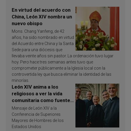
En virtud del acuerdo con
China, León XIV nombra un
nuevo obispo
Mons. Chang Yanfeng, de 42
años, ha sido nombrado en virtud
del Acuerdo entre China y la Santa
Sede para una diócesis que
llevaba veinte años sin pastor. La ordenación tuvo lugar
hoy. Pero hace tres semanas antes tuvo que
comprometer públicamente a la Iglesia local con la
controvertida ley que busca eliminar la identidad de las
minorías.
León XIV anima a los
religiosos a ver la vida
comunitaria como fuente
de inspiración y
Mensaje de León XIV a la
santificación
Conferencia de Superiores
Mayores de Hombres de los
Estados Unidos