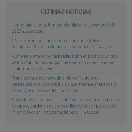
ÚLTIMAS NOTICIAS
Himno oficial de la Jornada Mundial de la Juventud Seúl
2027
agosto 3, 2026
ONU se pronuncia ante caso de obispo católico
desaparecido por la dictadura nicaragüense
julio 25, 2026
Aumenta el interés por la beatificación en Estados Unidos
de los mártires de Georgia que murieron defendiendo el
matrimonio
julio 25, 2026
Franciscanos piden ayuda a Marco Rubio ante
persecución de colonos judíos que afecta a cristianos (y
no sólo) en Tierra Santa
julio 25, 2026
Sacerdotes alemanes fieles al Papa contestan a su propio
obispo (y cardenal) quien les orilla a bendecir parejas del
mismo sexo en importante diócesis
julio 25, 2026