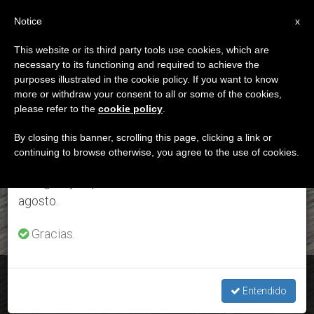
ES
Notice
×
x
Aviso importante
This website or its third party tools use cookies, which are
necessary to its functioning and required to achieve the
Del 27 de julio al 7 de agosto haremos la pausa
ETIQUETA
purposes illustrated in the cookie policy. If you want to know
anual, aprovechando que en el periodo de verano
Posts Tagged
more or withdraw your consent to all or some of the cookies,
please refer to the
cookie policy
.
se generan menos informaciones y también el
‘gratuidad’
consumo de las mismas disminuye.
By closing this banner, scrolling this page, clicking a link or
continuing to browse otherwise, you agree to the use of cookies.
Retomamos el trabajo ordinario de las ediciones
en inglés y español de ZENIT el lunes 10 de
ÚLTIMAS NOTICIAS
agosto.
Gracias.
El Papa en el Ángelus: La gratitud, “característica distintiva
del cristiano”
Entendido