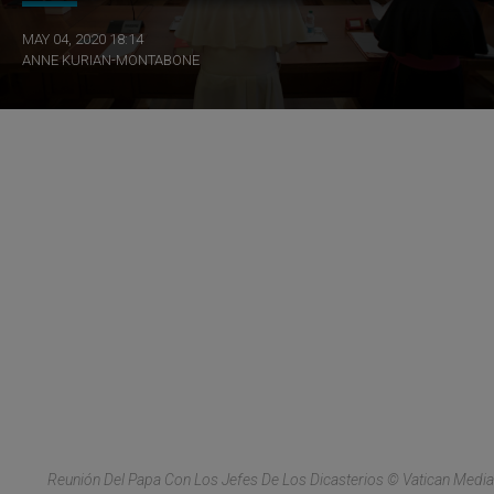
MAY 04, 2020 18:14
ANNE KURIAN-MONTABONE
Reunión Del Papa Con Los Jefes De Los Dicasterios © Vatican Media