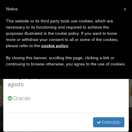
ES
Notice
×
x
Aviso importante
This website or its third party tools use cookies, which are
necessary to its functioning and required to achieve the
Del 27 de julio al 7 de agosto haremos la pausa
ETIQUETA
purposes illustrated in the cookie policy. If you want to know
anual, aprovechando que en el periodo de verano
Posts Tagged
more or withdraw your consent to all or some of the cookies,
please refer to the
cookie policy
.
se generan menos informaciones y también el
‘medidas’
consumo de las mismas disminuye.
By closing this banner, scrolling this page, clicking a link or
continuing to browse otherwise, you agree to the use of cookies.
Retomamos el trabajo ordinario de las ediciones
en inglés y español de ZENIT el lunes 10 de
ÚLTIMAS NOTICIAS
agosto.
Gracias.
Curia Romana: Encuentro del Papa con los jefes de los
dicasterios
Entendido