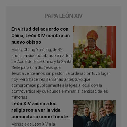
PAPA LEÓN XIV
En virtud del acuerdo con
China, León XIV nombra un
nuevo obispo
Mons. Chang Yanfeng, de 42
años, ha sido nombrado en virtud
del Acuerdo entre China y la Santa
Sede para una diócesis que
llevaba veinte años sin pastor. La ordenación tuvo lugar
hoy. Pero hace tres semanas antes tuvo que
comprometer públicamente a la Iglesia local con la
controvertida ley que busca eliminar la identidad de las
minorías.
León XIV anima a los
religiosos a ver la vida
comunitaria como fuente
de inspiración y
Mensaje de León XIV a la