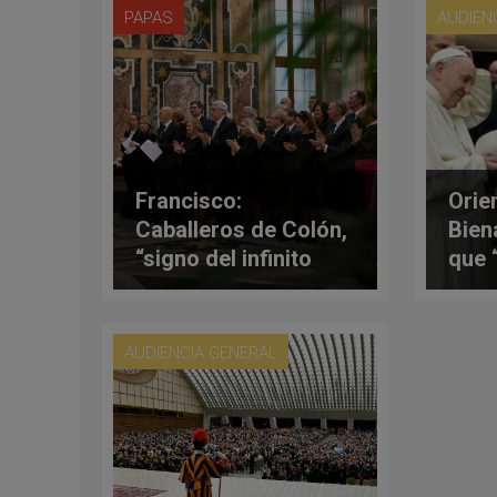
PAPAS
AUDIEN
Francisco:
Orie
Caballeros de Colón,
Bien
“signo del infinito
que 
amor de Dios”
tota
AUDIENCIA GENERAL