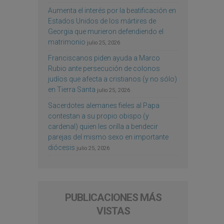
Aumenta el interés por la beatificación en
Estados Unidos de los mártires de
Georgia que murieron defendiendo el
matrimonio
julio 25, 2026
Franciscanos piden ayuda a Marco
Rubio ante persecución de colonos
judíos que afecta a cristianos (y no sólo)
en Tierra Santa
julio 25, 2026
Sacerdotes alemanes fieles al Papa
contestan a su propio obispo (y
cardenal) quien les orilla a bendecir
parejas del mismo sexo en importante
diócesis
julio 25, 2026
PUBLICACIONES MÁS
VISTAS