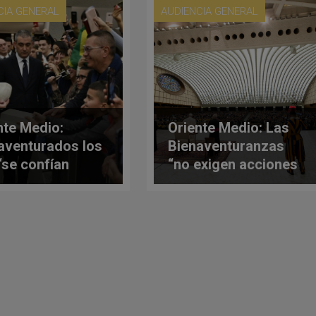
CIA GENERAL
AUDIENCIA GENERAL
nte Medio:
Oriente Medio: Las
aventurados los
Bienaventuranzas
“se confían
“no exigen acciones
lmente a Dios”
sobrehumanas”