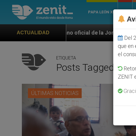
PAPA LEÓN XIV
ROMA
Av
 oficial de la Jornada Mundial de la Juventud Seúl 2
ACTUALIDAD
Del 2
que en 
el cons
ETIQUETA
Posts Tagged ‘orie
Retom
ZENIT e
Graci
ÚLTIMAS NOTICIAS