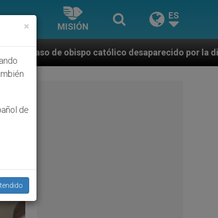
ES
×
MISIÓN
lico desaparecido por la dictadura nicaragüense
hando
ambién
pañol de
tendido