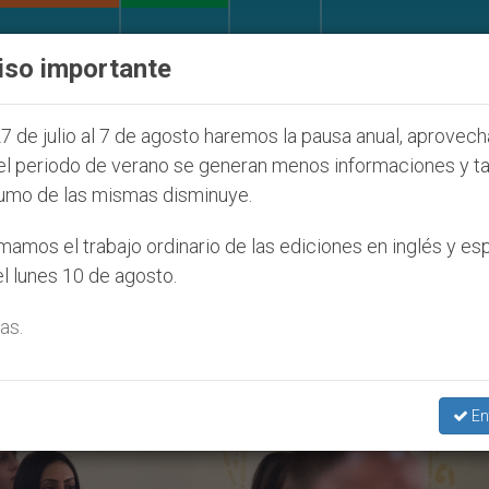
IGLESIA Y MUNDO
DOCUMENTOS
DONATIVOS
iso importante
027
ONU se pronuncia ante caso de obispo cató
7 de julio al 7 de agosto haremos la pausa anual, aprovec
el periodo de verano se generan menos informaciones y t
umo de las mismas disminuye.
nte Medio’
amos el trabajo ordinario de las ediciones en inglés y es
l lunes 10 de agosto.
as.
En