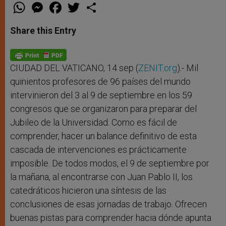
W
M
F
T
S
h
e
a
w
h
a
s
c
i
a
t
s
e
t
r
Share this Entry
s
e
b
t
e
A
n
o
e
p
g
o
r
p
e
k
r
CIUDAD DEL VATICANO, 14 sep (
ZENIT.org
).- Mil
quinientos profesores de 96 países del mundo
intervinieron del 3 al 9 de septiembre en los 59
congresos que se organizaron para preparar del
Jubileo de la Universidad. Como es fácil de
comprender, hacer un balance definitivo de esta
cascada de intervenciones es prácticamente
imposible. De todos modos, el 9 de septiembre por
la mañana, al encontrarse con Juan Pablo II, los
catedráticos hicieron una síntesis de las
conclusiones de esas jornadas de trabajo. Ofrecen
buenas pistas para comprender hacia dónde apunta