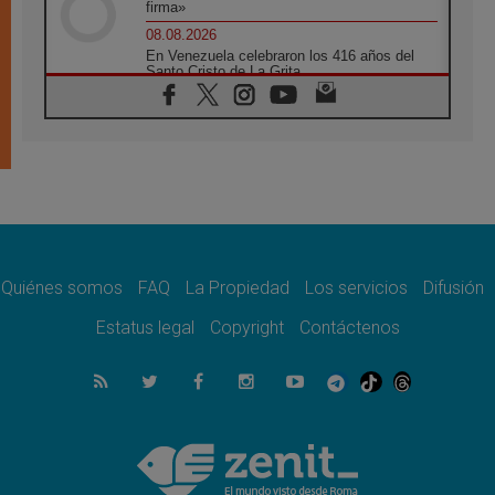
firma»
08.08.2026
En Venezuela celebraron los 416 años del
Santo Cristo de La Grita
08.08.2026
El Papa: en Santa Ágata contemplamos la
victoria del amor sobre la muerte
08.08.2026
León XIV visitará el Santuario de la Madre
del Buen Consejo de Genazzano
07.08.2026
Filipinas: el Vicariato Apostólico de Calapán
se convierte en diócesis
Quiénes somos
FAQ
La Propiedad
Los servicios
Difusión
07.08.2026
Honduras: Los desplazados invisibles de una
Estatus legal
Copyright
Contáctenos
crisis olvidada
07.08.2026
Bokalic: "En Argentina el Papa León señalará
el compromiso del cristiano"
07.08.2026
La matanza de niños en Gaza no cesa: 300
muertos en 300 días