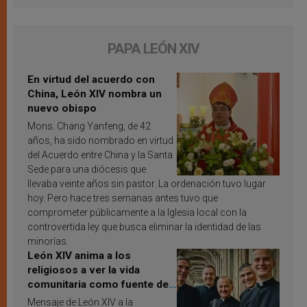
PAPA LEÓN XIV
En virtud del acuerdo con
China, León XIV nombra un
nuevo obispo
Mons. Chang Yanfeng, de 42
años, ha sido nombrado en virtud
del Acuerdo entre China y la Santa
Sede para una diócesis que
llevaba veinte años sin pastor. La ordenación tuvo lugar
hoy. Pero hace tres semanas antes tuvo que
comprometer públicamente a la Iglesia local con la
controvertida ley que busca eliminar la identidad de las
minorías.
León XIV anima a los
religiosos a ver la vida
comunitaria como fuente de
inspiración y santificación
Mensaje de León XIV a la