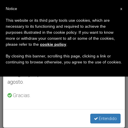
ES
Notice
×
x
Aviso importante
This website or its third party tools use cookies, which are
necessary to its functioning and required to achieve the
Del 27 de julio al 7 de agosto haremos la pausa
purposes illustrated in the cookie policy. If you want to know
anual, aprovechando que en el periodo de verano
more or withdraw your consent to all or some of the cookies,
please refer to the
cookie policy
.
se generan menos informaciones y también el
consumo de las mismas disminuye.
By closing this banner, scrolling this page, clicking a link or
continuing to browse otherwise, you agree to the use of cookies.
Retomamos el trabajo ordinario de las ediciones
en inglés y español de ZENIT el lunes 10 de
agosto.
Gracias.
Entendido