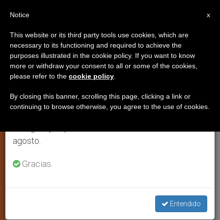
ES
Notice
×
x
Aviso importante
This website or its third party tools use cookies, which are
necessary to its functioning and required to achieve the
Del 27 de julio al 7 de agosto haremos la pausa
purposes illustrated in the cookie policy. If you want to know
50 años de vida de la
anual, aprovechando que en el periodo de verano
more or withdraw your consent to all or some of the cookies,
please refer to the
cookie policy
.
se generan menos informaciones y también el
congregación fundada por la
consumo de las mismas disminuye.
Madre Teresa de Calcuta
By closing this banner, scrolling this page, clicking a link or
continuing to browse otherwise, you agree to the use of cookies.
Retomamos el trabajo ordinario de las ediciones
en inglés y español de ZENIT el lunes 10 de
Más de 4.000 religiosas y 370 reviven
agosto.
el espíritu de su fundadora
Gracias.
OCTUBRE 08, 2000 00:00
ZENIT STAFF
ARTE Y
CULTURA
W
M
F
T
S
Entendido
h
e
a
w
h
a
s
c
i
a