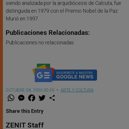
siendo analizada por la arquidiócesis de Calcuta, fue
distinguida en 1979 con el Premio Nobel de la Paz.
Murió en 1997.
Publicaciones Relacionadas:
Publicaciones no relacionadas.
OCTUBRE 08, 2000 00:00
ARTE Y CULTURA
W
M
F
T
S
h
e
a
w
h
a
s
c
i
a
t
s
e
t
r
Share this Entry
s
e
b
t
e
A
n
o
e
p
g
o
r
ZENIT Staff
p
e
k