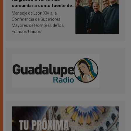
comunitaria como fuente de
inspiración y santificación
Mensaje de León XIV a la
Conferencia de Superiores
Mayores de Hombres de los
Estados Unidos