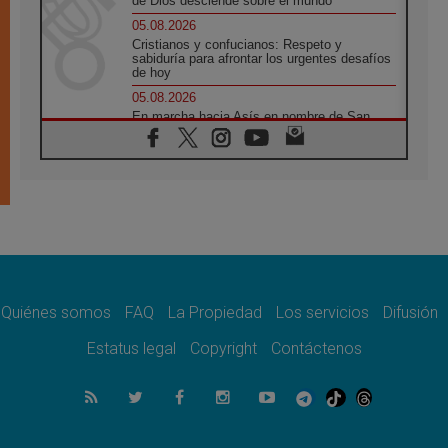
de Dios desciende sobre el mundo
05.08.2026
Cristianos y confucianos: Respeto y
sabiduría para afrontar los urgentes desafíos
de hoy
05.08.2026
En marcha hacia Asís en nombre de San
Francisco, a la espera de León
05.08.2026
Venezuela, Padre Pagniello: "En medio del
dolor, una Iglesia que no se rinde"
05.08.2026
La Fuerza del "Círculo de Héroes" con el
Papa en la Audiencia General
05.08.2026
Nuncio en Ucrania: Preocupa escuchar a
quienes bendicen la guerra
Quiénes somos
FAQ
La Propiedad
Los servicios
Difusión
05.08.2026
Estatus legal
Copyright
Contáctenos
Ucrania: Ataque masivo en Kyiv durante la
noche
05.08.2026
Colombo: "La visita del Papa a Argentina
llevará un mensaje de paz y dignidad
humana"