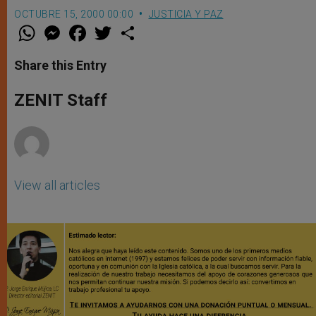
OCTUBRE 15, 2000 00:00
JUSTICIA Y PAZ
W
M
F
T
S
h
e
a
w
h
a
s
c
i
a
t
s
e
t
r
Share this Entry
s
e
b
t
e
A
n
o
e
p
g
o
r
ZENIT Staff
p
e
k
r
View all articles