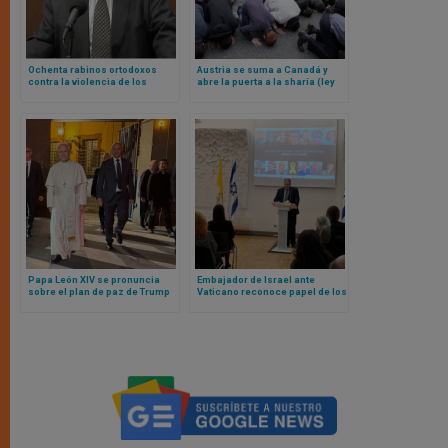
Ochenta rabinos ortodoxos
Austria se suma a Canadá y
contra la violencia de los
abre la puerta a la sharía (ley
colonos y la crisis humanitaria
islámica) en el país
en Gaza
Papa León XIV se pronuncia
Embajador de Israel ante
sobre el plan de paz de Trump
Vaticano reconoce papel de los
para Gaza (y otros temas
papas en fin de la guerra
actuales de interés general)