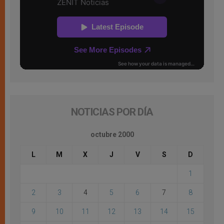
NOTICIAS POR DÍA
octubre 2000
L
M
X
J
V
S
D
1
2
3
4
5
6
7
8
9
10
11
12
13
14
15