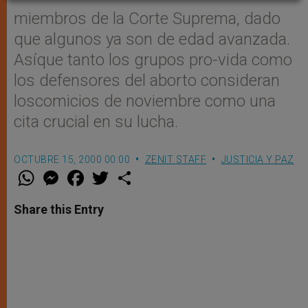
miembros de la Corte Suprema, dado
que algunos ya son de edad avanzada.
Asíque tanto los grupos pro-vida como
los defensores del aborto consideran
loscomicios de noviembre como una
cita crucial en su lucha.
OCTUBRE 15, 2000 00:00
ZENIT STAFF
JUSTICIA Y PAZ
W
M
F
T
S
h
e
a
w
h
a
s
c
i
a
t
s
e
t
r
Share this Entry
s
e
b
t
e
A
n
o
e
p
g
o
r
p
e
k
r