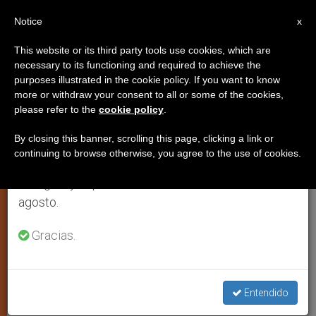
ES
Notice
×
x
Aviso importante
This website or its third party tools use cookies, which are
necessary to its functioning and required to achieve the
Del 27 de julio al 7 de agosto haremos la pausa
purposes illustrated in the cookie policy. If you want to know
El aborto: tema de división en las
anual, aprovechando que en el periodo de verano
more or withdraw your consent to all or some of the cookies,
please refer to the
cookie policy
.
se generan menos informaciones y también el
elecciones norteamericanas
consumo de las mismas disminuye.
By closing this banner, scrolling this page, clicking a link or
continuing to browse otherwise, you agree to the use of cookies.
Retomamos el trabajo ordinario de las ediciones
La discusión sobre el aborto sigue
en inglés y español de ZENIT el lunes 10 de
causando polémica en Estados Unidos
agosto.
y promete ser uno de los temas
calientes de las elecciones
Gracias.
presidenciales. Se considera que el
próximo presidente tendrá la
Entendido
oportunidad de nombrar varios