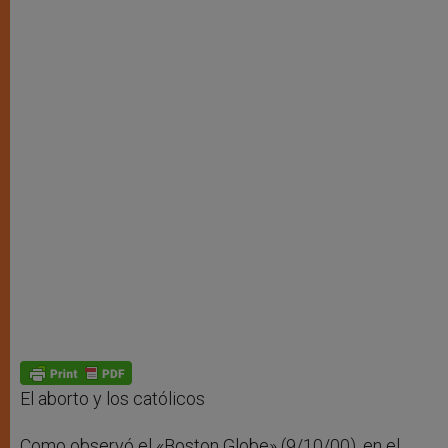
El aborto y los católicos
Como observó el «Boston Globe» (9/10/00), en el